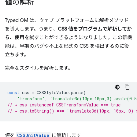
値の解析
Typed OM は、ウェブ プラットフォームに解析メソッド
を導入します。つまり、
CSS 値をプログラムで解析してか
ら、
使用を試す
ことができるようになりました。この新機
能は、早期のバグや不正な形式の CSS を検出するのに役
立ちます。
完全なスタイルを解析します。
const
css
=
CSSStyleValue
.
parse
(
'transform'
,
'translate3d(10px,10px,0) scale(0.
// → css instanceof CSSTransformValue === true
// → css.toString() === 'translate3d(10px, 10px, 0) 
値を
CSSUnitValue
に解析します。