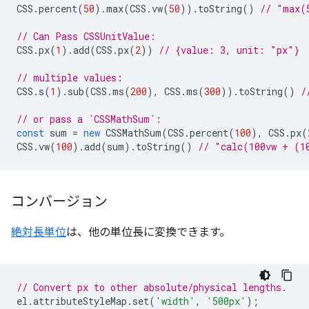
CSS
.
percent
(
50
).
max
(
CSS
.
vw
(
50
)).
toString
()
// "max(
// Can Pass CSSUnitValue:
CSS
.
px
(
1
).
add
(
CSS
.
px
(
2
))
// {value: 3, unit: "px"}
// multiple values:
CSS
.
s
(
1
).
sub
(
CSS
.
ms
(
200
),
CSS
.
ms
(
300
)).
toString
()
/
// or pass a `CSSMathSum`:
const
sum
=
new
CSSMathSum
(
CSS
.
percent
(
100
),
CSS
.
px
(
CSS
.
vw
(
100
).
add
(
sum
).
toString
()
// "calc(100vw + (1
コンバージョン
絶対長単位
は、他の単位長に変換できます。
// Convert px to other absolute/physical lengths.
el
.
attributeStyleMap
.
set
(
'width'
,
'500px'
);