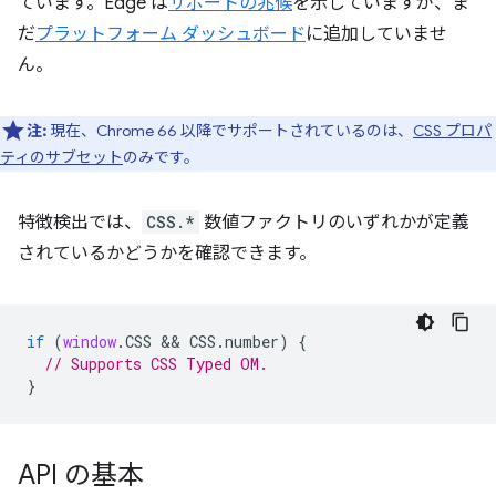
ています。Edge は
サポートの兆候
を示していますが、ま
だ
プラットフォーム ダッシュボード
に追加していませ
ん。
注:
現在、Chrome 66 以降でサポートされているのは、
CSS プロパ
ティのサブセット
のみです。
特徴検出では、
CSS.*
数値ファクトリのいずれかが定義
されているかどうかを確認できます。
if
(
window
.
CSS
 && 
CSS
.
number
)
{
// Supports CSS Typed OM.
}
API の基本