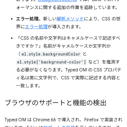
ォーマンスに関する追加の作業を追跡しています。
エラー処理
。新しい
解析メソッド
により、CSS の世
界に
エラー処理
が導入されます。
「CSS の名前や文字列はキャメルケースで記述すべ
きですか？」名前がキャメルケースか文字列か
（
el.style.backgroundColor
と
el.style['background-color']
など）を推測す
る必要がなくなります。Typed OM の CSS プロパテ
ィ名は常に文字列で、CSS で実際に記述する内容と
一致します。
ブラウザのサポートと機能の検出
Typed OM は Chrome 66 で導入され、Firefox で実装され