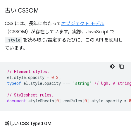
古い CSSOM
CSS には、長年にわたって
オブジェクト モデル
（CSSOM）が存在しています。実際、JavaScript で
.style
を読み取り/設定するたびに、この API を使用し
ています。
// Element styles.
el
.
style
.
opacity
=
0.3
;
typeof
el
.
style
.
opacity
===
'string'
// Ugh. A strin
// Stylesheet rules.
document
.
styleSheets
[
0
].
cssRules
[
0
].
style
.
opacity
=
新しい CSS Typed OM