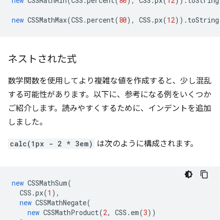
new
CSSMathMin
(
CSS
.
percent
(
80
),
CSS
.
px
(
12
)).
toString
new
CSSMathMax
(
CSS
.
percent
(
80
),
CSS
.
px
(
12
)).
toString
ネストされた式
数学関数を使用してより複雑な値を作成すると、少し混乱
する可能性があります。以下に、参考になる例をいくつか
ご紹介します。読みやすくするために、インデントを追加
しました。
calc(1px - 2 * 3em)
は次のように構成されます。
new
CSSMathSum
(
CSS
.
px
(
1
),
new
CSSMathNegate
(
new
CSSMathProduct
(
2
,
CSS
.
em
(
3
))