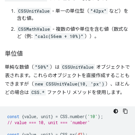
CSSUnitValue
- 単一の単位型（
"42px"
など）を
含む値。
CSSMathValue
- 複数の値や単位を含む値（数式な
ど（例:
"calc(56em + 10%)"
））。
単位値
単純な数値（
"50%"
）は
CSSUnitValue
オブジェクトで
表されます。これらのオブジェクトを直接作成することも
できますが（
new CSSUnitValue(10, 'px')
）、ほとん
どの場合は
CSS.*
ファクトリ メソッドを使用します。
const
{
value
,
unit
}
=
CSS
.
number
(
'10'
);
// value === 10, unit === 'number'
const
{
value
,
unit
}
=
CSS
.
px
(
42
);