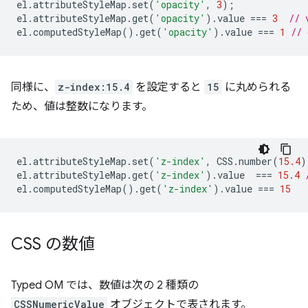
el
.
attributeStyleMap
.
set
(
'opacity'
,
3
);
el
.
attributeStyleMap
.
get
(
'opacity'
).
value
===
3
// 
el
.
computedStyleMap
().
get
(
'opacity'
).
value
===
1
// 
同様に、
z-index:15.4
を設定すると
15
に丸められる
ため、値は整数になります。
el
.
attributeStyleMap
.
set
(
'z-index'
,
CSS
.
number
(
15.4
)
el
.
attributeStyleMap
.
get
(
'z-index'
).
value
===
15.4
el
.
computedStyleMap
().
get
(
'z-index'
).
value
===
15
CSS の数値
Typed OM では、数値は次の 2 種類の
CSSNumericValue
オブジェクトで表されます。