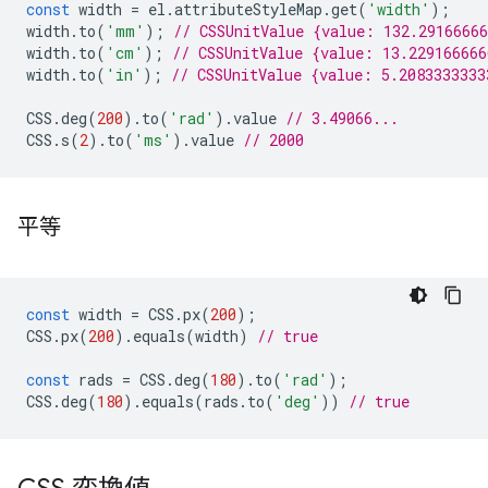
const
width
=
el
.
attributeStyleMap
.
get
(
'width'
);
width
.
to
(
'mm'
);
// CSSUnitValue {value: 132.2916666
width
.
to
(
'cm'
);
// CSSUnitValue {value: 13.22916666
width
.
to
(
'in'
);
// CSSUnitValue {value: 5.2083333333
CSS
.
deg
(
200
).
to
(
'rad'
).
value
// 3.49066...
CSS
.
s
(
2
).
to
(
'ms'
).
value
// 2000
平等
const
width
=
CSS
.
px
(
200
);
CSS
.
px
(
200
).
equals
(
width
)
// true
const
rads
=
CSS
.
deg
(
180
).
to
(
'rad'
);
CSS
.
deg
(
180
).
equals
(
rads
.
to
(
'deg'
))
// true