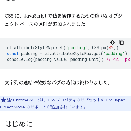
CSS に、JavaScript で値を操作するための適切なオブジ
ェクト ベースの API が追加されました。
el
.
attributeStyleMap
.
set
(
'padding'
,
CSS
.
px
(
42
));
const
padding
=
el
.
attributeStyleMap
.
get
(
'padding'
);
console
.
log
(
padding
.
value
,
padding
.
unit
);
// 42, 'px
文字列の連結や微妙なバグの時代は終わりました。
注:
Chrome 66 では、
CSS プロパティのサブセット
の CSS Typed
Object Model のサポートが追加されています。
はじめに