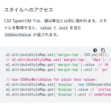
スタイルへのアクセス
CSS Typed OM では、値は単位とは別に扱われます。スタ
イルを取得すると、
value
と
unit
を含む
CSSUnitValue
が返されます。
el
.
attributeStyleMap
.
set
(
'margin-top'
,
CSS
.
px
(
10
));
// el.attributeStyleMap.set('margin-top', '10px'); /
el
.
attributeStyleMap
.
get
(
'margin-top'
).
value
// 10
el
.
attributeStyleMap
.
get
(
'margin-top'
).
unit
// 'px'
// Use CSSKeyWorldValue for plain text values:
el
.
attributeStyleMap
.
set
(
'display'
,
new
CSSKeywordVa
el
.
attributeStyleMap
.
get
(
'display'
).
value
// 'initia
el
.
attributeStyleMap
.
get
(
'display'
).
unit
// undefine