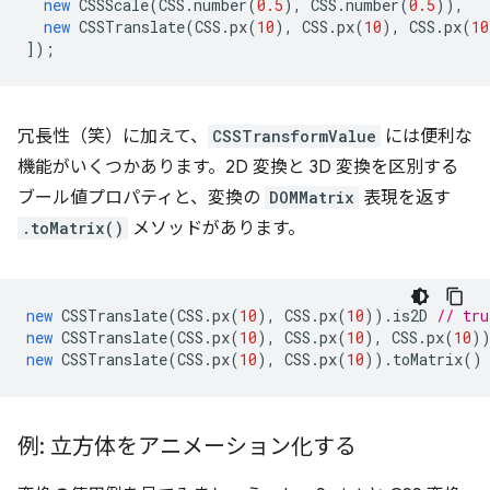
new
CSSScale
(
CSS
.
number
(
0.5
),
CSS
.
number
(
0.5
)),
new
CSSTranslate
(
CSS
.
px
(
10
),
CSS
.
px
(
10
),
CSS
.
px
(
10
]);
冗長性（笑）に加えて、
CSSTransformValue
には便利な
機能がいくつかあります。2D 変換と 3D 変換を区別する
ブール値プロパティと、変換の
DOMMatrix
表現を返す
.toMatrix()
メソッドがあります。
new
CSSTranslate
(
CSS
.
px
(
10
),
CSS
.
px
(
10
)).
is2D
// tru
new
CSSTranslate
(
CSS
.
px
(
10
),
CSS
.
px
(
10
),
CSS
.
px
(
10
)
new
CSSTranslate
(
CSS
.
px
(
10
),
CSS
.
px
(
10
)).
toMatrix
()
例: 立方体をアニメーション化する