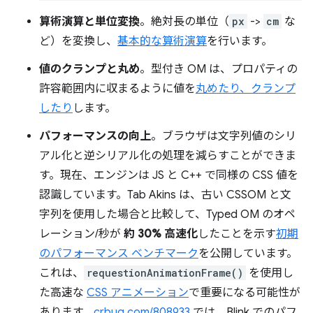
算術演算と単位変換
。絶対長の単位（
px
->
cm
な
ど）を変換し、
基本的な算術演算
を行います。
値のクランプと丸め
。型付き OM は、プロパティの
許容範囲内に収まるように値を
丸めたり、クランプ
したり
します。
パフォーマンスの向上
。ブラウザは文字列値のシリ
アル化と逆シリアル化の処理を減らすことができま
す。現在、エンジンは JS と C++ で同様の CSS 値を
認識しています。Tab Akins は、古い CSSOM と文
字列を使用した場合と比較して、Typed OM のオペ
レーション/秒が
約 30% 高速化
したことを示す
初期
のパフォーマンス ベンチマーク
を公開しています。
これは、
requestionAnimationFrame()
を使用し
た高速な
CSS アニメーション
で重要になる可能性が
あります。
crbug.com/808933
では、Blink でのパフ