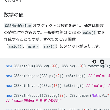
ください。
数学の値
CSSMathValue
オブジェクトは数式を表し、通常は複数
の値/単位を含みます。一般的な例は CSS の
calc()
式を
作成することですが、すべての CSS 関数
（
calc()
、
min()
、
max()
）にメソッドがあります。
new
CSSMathSum
(
CSS
.
vw
(
100
),
CSS
.
px
(
-
10
)).
toString
()
new
CSSMathNegate
(
CSS
.
px
(
42
)).
toString
()
// "calc(-
new
CSSMathInvert
(
CSS
.
s
(
10
)).
toString
()
// "calc(1 
new
CSSMathProduct
(
CSS
.
deg
(
90
),
CSS
.
number
(
Math
.
PI
/
1
// "calc(90deg * 0.0174533)"