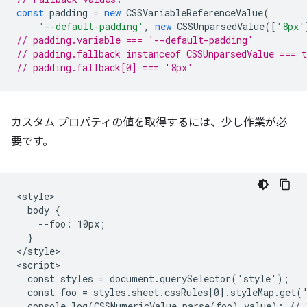
const
padding
=
new
CSSVariableReferenceValue
(
'--default-padding'
,
new
CSSUnparsedValue
([
'8px'
// padding.variable === '--default-padding'
// padding.fallback instanceof CSSUnparsedValue === t
// padding.fallback[0] === '8px'
カスタム プロパティの値を取得するには、少し作業が必
要です。
<style>

  body {

    --foo: 10px;

  }

</style>

<script>

  const styles = document.querySelector('style');

  const foo = styles.sheet.cssRules[0].styleMap.get('
  console.log(CSSNumericValue.parse(foo).value); // 1