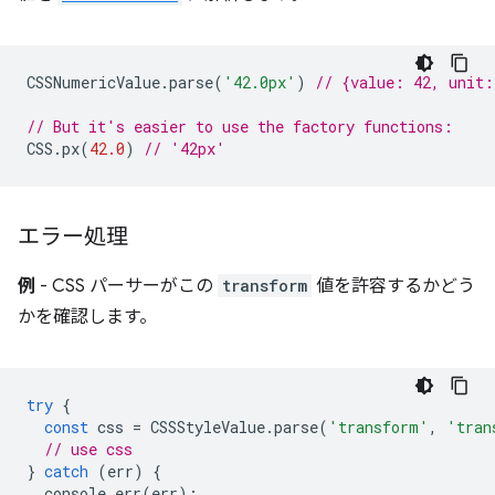
CSSNumericValue
.
parse
(
'42.0px'
)
// {value: 42, unit
// But it's easier to use the factory functions:
CSS
.
px
(
42.0
)
// '42px'
エラー処理
例
- CSS パーサーがこの
transform
値を許容するかどう
かを確認します。
try
{
const
css
=
CSSStyleValue
.
parse
(
'transform'
,
'tran
// use css
}
catch
(
err
)
{
console
.
err
(
err
);