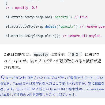
}
// → opacity, 0.3
el
.
attributeStyleMap
.
has
(
'opacity'
)
// true
el
.
attributeStyleMap
.
delete
(
'opacity'
)
// remove opa
el
.
attributeStyleMap
.
clear
();
// remove all styles.
2 番目の例では、
opacity
は文字列（
'0.3'
）に設定さ
れていますが、後でプロパティが読み取られると数値が返
されます。
キーポイント:
指定された CSS プロパティが数値をサポートしてい
る場合、Typed OM は文字列を入力として受け入れますが、常に数値を
返します。古い CSSOM と新しい Typed OM の類似性は、
.className
が成長して独自の API を取得したことに似ています。