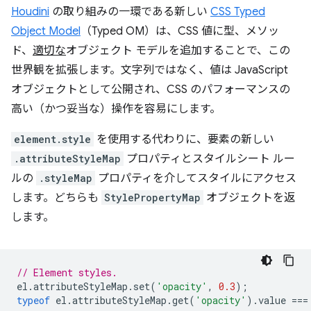
Houdini
の取り組みの一環である新しい
CSS Typed
Object Model
（Typed OM）は、CSS 値に型、メソッ
ド、
適切な
オブジェクト モデルを追加することで、この
世界観を拡張します。文字列ではなく、値は JavaScript
オブジェクトとして公開され、CSS のパフォーマンスの
高い（かつ妥当な）操作を容易にします。
element.style
を使用する代わりに、要素の新しい
.attributeStyleMap
プロパティとスタイルシート ルー
ルの
.styleMap
プロパティを介してスタイルにアクセス
します。どちらも
StylePropertyMap
オブジェクトを返
します。
// Element styles.
el
.
attributeStyleMap
.
set
(
'opacity'
,
0.3
);
typeof
el
.
attributeStyleMap
.
get
(
'opacity'
).
value
===