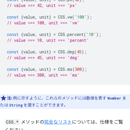
// value === 42, unit === 'px'
const
{
value
,
unit
}
=
CSS
.
vw
(
'100'
);
// value === 100, unit === 'vw'
const
{
value
,
unit
}
=
CSS
.
percent
(
'10'
);
// value === 10, unit === 'percent'
const
{
value
,
unit
}
=
CSS
.
deg
(
45
);
// value === 45, unit === 'deg'
const
{
value
,
unit
}
=
CSS
.
ms
(
300
);
// value === 300, unit === 'ms'
注:
例に示すように、これらのメソッドには数値を表す
ま
Number
たは
を渡すことができます。
String
CSS.*
メソッドの
完全なリスト
については、仕様をご覧