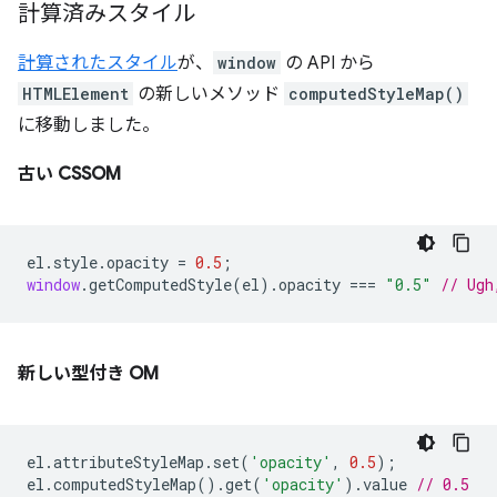
計算済みスタイル
計算されたスタイル
が、
window
の API から
HTMLElement
の新しいメソッド
computedStyleMap()
に移動しました。
古い CSSOM
el
.
style
.
opacity
=
0.5
;
window
.
getComputedStyle
(
el
).
opacity
===
"0.5"
// Ugh
新しい型付き OM
el
.
attributeStyleMap
.
set
(
'opacity'
,
0.5
);
el
.
computedStyleMap
().
get
(
'opacity'
).
value
// 0.5