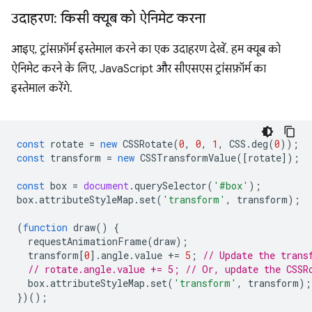
उदाहरण: किसी क्यूब को ऐनिमेट करना
आइए, ट्रांसफ़ॉर्म इस्तेमाल करने का एक उदाहरण देखें. हम क्यूब को
ऐनिमेट करने के लिए, JavaScript और सीएसएस ट्रांसफ़ॉर्म का
इस्तेमाल करेंगे.
const
rotate
=
new
CSSRotate
(
0
,
0
,
1
,
CSS
.
deg
(
0
));
const
transform
=
new
CSSTransformValue
([
rotate
]);
const
box
=
document
.
querySelector
(
'#box'
);
box
.
attributeStyleMap
.
set
(
'transform'
,
transform
);
(
function
draw
()
{
requestAnimationFrame
(
draw
);
transform
[
0
].
angle
.
value
+=
5
;
// Update the trans
// rotate.angle.value += 5; // Or, update the CSSR
box
.
attributeStyleMap
.
set
(
'transform'
,
transform
);
})();