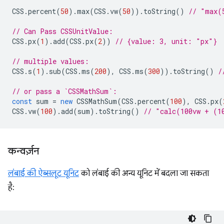
CSS
.
percent
(
50
).
max
(
CSS
.
vw
(
50
)).
toString
()
// "max(
// Can Pass CSSUnitValue:
CSS
.
px
(
1
).
add
(
CSS
.
px
(
2
))
// {value: 3, unit: "px"}
// multiple values:
CSS
.
s
(
1
).
sub
(
CSS
.
ms
(
200
),
CSS
.
ms
(
300
)).
toString
()
/
// or pass a `CSSMathSum`:
const
sum
=
new
CSSMathSum
(
CSS
.
percent
(
100
),
CSS
.
px
(
CSS
.
vw
(
100
).
add
(
sum
).
toString
()
// "calc(100vw + (1
कन्वर्ज़न
लंबाई की ऐब्सलूट यूनिट
को लंबाई की अन्य यूनिट में बदला जा सकता
है: