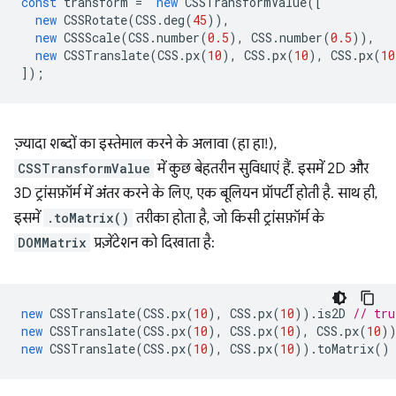
const
transform
=
new
CSSTransformValue
([
new
CSSRotate
(
CSS
.
deg
(
45
)),
new
CSSScale
(
CSS
.
number
(
0.5
),
CSS
.
number
(
0.5
)),
new
CSSTranslate
(
CSS
.
px
(
10
),
CSS
.
px
(
10
),
CSS
.
px
(
10
]);
ज़्यादा शब्दों का इस्तेमाल करने के अलावा (हा हा!),
CSSTransformValue
में कुछ बेहतरीन सुविधाएं हैं. इसमें 2D और
3D ट्रांसफ़ॉर्म में अंतर करने के लिए, एक बूलियन प्रॉपर्टी होती है. साथ ही,
इसमें
.toMatrix()
तरीका होता है, जो किसी ट्रांसफ़ॉर्म के
DOMMatrix
प्रज़ेंटेशन को दिखाता है:
new
CSSTranslate
(
CSS
.
px
(
10
),
CSS
.
px
(
10
)).
is2D
// tru
new
CSSTranslate
(
CSS
.
px
(
10
),
CSS
.
px
(
10
),
CSS
.
px
(
10
)
new
CSSTranslate
(
CSS
.
px
(
10
),
CSS
.
px
(
10
)).
toMatrix
()