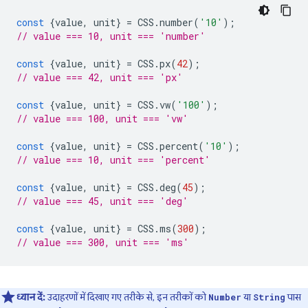
const
{
value
,
unit
}
=
CSS
.
number
(
'10'
);
// value === 10, unit === 'number'
const
{
value
,
unit
}
=
CSS
.
px
(
42
);
// value === 42, unit === 'px'
const
{
value
,
unit
}
=
CSS
.
vw
(
'100'
);
// value === 100, unit === 'vw'
const
{
value
,
unit
}
=
CSS
.
percent
(
'10'
);
// value === 10, unit === 'percent'
const
{
value
,
unit
}
=
CSS
.
deg
(
45
);
// value === 45, unit === 'deg'
const
{
value
,
unit
}
=
CSS
.
ms
(
300
);
// value === 300, unit === 'ms'
ध्यान दें:
उदाहरणों में दिखाए गए तरीके से, इन तरीकों को
या
पास
Number
String