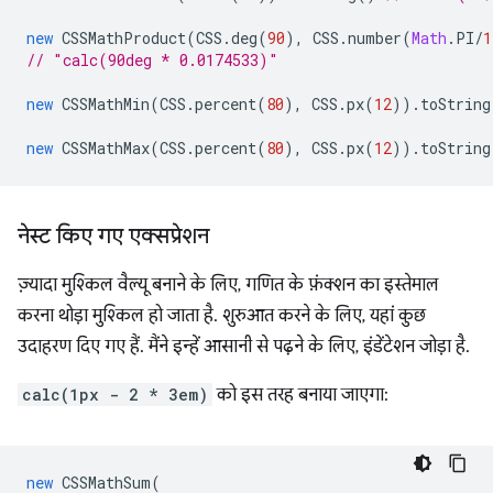
new
CSSMathProduct
(
CSS
.
deg
(
90
),
CSS
.
number
(
Math
.
PI
/
1
// "calc(90deg * 0.0174533)"
new
CSSMathMin
(
CSS
.
percent
(
80
),
CSS
.
px
(
12
)).
toString
new
CSSMathMax
(
CSS
.
percent
(
80
),
CSS
.
px
(
12
)).
toString
नेस्ट किए गए एक्सप्रेशन
ज़्यादा मुश्किल वैल्यू बनाने के लिए, गणित के फ़ंक्शन का इस्तेमाल
करना थोड़ा मुश्किल हो जाता है. शुरुआत करने के लिए, यहां कुछ
उदाहरण दिए गए हैं. मैंने इन्हें आसानी से पढ़ने के लिए, इंडेंटेशन जोड़ा है.
calc(1px - 2 * 3em)
को इस तरह बनाया जाएगा:
new
CSSMathSum
(