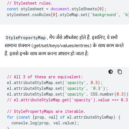
// Stylesheet rules.
const
stylesheet
=
document
.
styleSheets
[
0
];
stylesheet
.
cssRules
[
0
].
styleMap
.
set
(
'background'
,
'b
StylePropertyMap
, मैप जैसे ऑब्जेक्ट होते हैं. इसलिए, ये सभी
सामान्य फ़ंक्शन (get/set/keys/values/entries) के साथ काम करते
हैं. इससे इनके साथ काम करना आसान हो जाता है:
// All 3 of these are equivalent:
el
.
attributeStyleMap
.
set
(
'opacity'
,
0.3
);
el
.
attributeStyleMap
.
set
(
'opacity'
,
'0.3'
);
el
.
attributeStyleMap
.
set
(
'opacity'
,
CSS
.
number
(
0.3
))
// el.attributeStyleMap.get('opacity').value === 0.3
// StylePropertyMaps are iterable.
for
(
const
[
prop
,
val
]
of
el
.
attributeStyleMap
)
{
console
.
log
(
prop
,
val
.
value
);
}