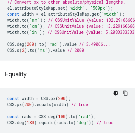
// Convert px to other absolute/physical lengths.
el
.
attributeStyleMap
.
set
(
'width'
,
'500px'
);
const
width
=
el
.
attributeStyleMap
.
get
(
'width'
);
width
.
to
(
'mm'
);
// CSSUnitValue {value: 132.2916666
width
.
to
(
'cm'
);
// CSSUnitValue {value: 13.22916666
width
.
to
(
'in'
);
// CSSUnitValue {value: 5.2083333333
CSS
.
deg
(
200
).
to
(
'rad'
).
value
// 3.49066...
CSS
.
s
(
2
).
to
(
'ms'
).
value
// 2000
Equality
const
width
=
CSS
.
px
(
200
);
CSS
.
px
(
200
).
equals
(
width
)
// true
const
rads
=
CSS
.
deg
(
180
).
to
(
'rad'
);
CSS
.
deg
(
180
).
equals
(
rads
.
to
(
'deg'
))
// true