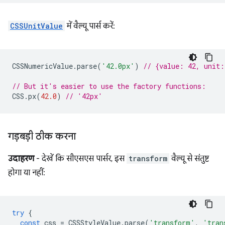
CSSUnitValue
में वैल्यू पार्स करें:
CSSNumericValue
.
parse
(
'42.0px'
)
// {value: 42, unit
// But it's easier to use the factory functions:
CSS
.
px
(
42.0
)
// '42px'
गड़बड़ी ठीक करना
उदाहरण
- देखें कि सीएसएस पार्सर, इस
transform
वैल्यू से संतुष्ट
होगा या नहीं:
try
{
const
css
=
CSSStyleValue
.
parse
(
'transform'
,
'tran