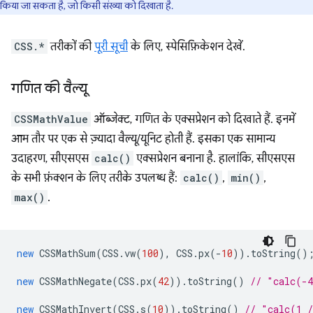
किया जा सकता है, जो किसी संख्या को दिखाता है.
CSS.*
तरीकों की
पूरी सूची
के लिए, स्पेसिफ़िकेशन देखें.
गणित की वैल्यू
CSSMathValue
ऑब्जेक्ट, गणित के एक्सप्रेशन को दिखाते हैं. इनमें
आम तौर पर एक से ज़्यादा वैल्यू/यूनिट होती हैं. इसका एक सामान्य
उदाहरण, सीएसएस
calc()
एक्सप्रेशन बनाना है. हालांकि, सीएसएस
के सभी फ़ंक्शन के लिए तरीके उपलब्ध हैं:
calc()
,
min()
,
max()
.
new
CSSMathSum
(
CSS
.
vw
(
100
),
CSS
.
px
(
-
10
)).
toString
()
new
CSSMathNegate
(
CSS
.
px
(
42
)).
toString
()
// "calc(-
new
CSSMathInvert
(
CSS
.
s
(
10
)).
toString
()
// "calc(1 