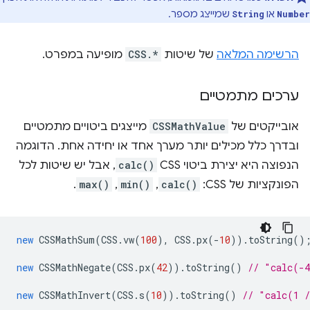
או
שמייצג מספר.
String
Number
הרשימה המלאה
של שיטות
CSS.*
מופיעה במפרט.
ערכים מתמטיים
אובייקטים של
CSSMathValue
מייצגים ביטויים מתמטיים
ובדרך כלל מכילים יותר מערך אחד או יחידה אחת. הדוגמה
הנפוצה היא יצירת ביטוי CSS
calc()
, אבל יש שיטות לכל
הפונקציות של CSS:
calc()
,
min()
,
max()
.
new
CSSMathSum
(
CSS
.
vw
(
100
),
CSS
.
px
(
-
10
)).
toString
()
new
CSSMathNegate
(
CSS
.
px
(
42
)).
toString
()
// "calc(-
new
CSSMathInvert
(
CSS
.
s
(
10
)).
toString
()
// "calc(1 