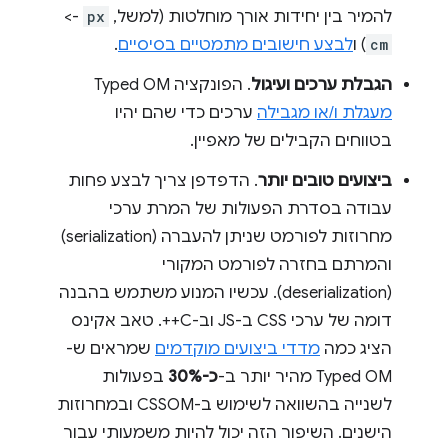
להמיר בין יחידות אורך מוחלטות (למשל,
px
->
cm
) ו
לבצע חישובים מתמטיים בסיסיים
.
הגבלת ערכים ועיגול
. הפונקציה Typed OM
מעגלת ו/או מגבילה
ערכים כדי שהם יהיו
בטווחים הקבילים של מאפיין.
ביצועים טובים יותר
. הדפדפן צריך לבצע פחות
עבודה בסדרת הפעולות של המרת ערכי
מחרוזות לפורמט שניתן להעברה (serialization)
והמרתם בחזרה לפורמט המקורי
(deserialization). עכשיו המנוע משתמש בהבנה
דומה של ערכי CSS ב-JS וב-C++. טאב אקינס
הציג כמה
מדדי ביצועים מוקדמים
שמראים ש-
Typed OM מהיר יותר ב-
כ-30%
בפעולות
לשנייה בהשוואה לשימוש ב-CSSOM ובמחרוזות
הישנים. השיפור הזה יכול להיות משמעותי עבור