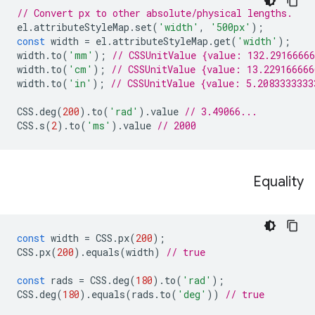
// Convert px to other absolute/physical lengths.
el
.
attributeStyleMap
.
set
(
'width'
,
'500px'
);
const
width
=
el
.
attributeStyleMap
.
get
(
'width'
);
width
.
to
(
'mm'
);
// CSSUnitValue {value: 132.2916666
width
.
to
(
'cm'
);
// CSSUnitValue {value: 13.22916666
width
.
to
(
'in'
);
// CSSUnitValue {value: 5.2083333333
CSS
.
deg
(
200
).
to
(
'rad'
).
value
// 3.49066...
CSS
.
s
(
2
).
to
(
'ms'
).
value
// 2000
Equality
const
width
=
CSS
.
px
(
200
);
CSS
.
px
(
200
).
equals
(
width
)
// true
const
rads
=
CSS
.
deg
(
180
).
to
(
'rad'
);
CSS
.
deg
(
180
).
equals
(
rads
.
to
(
'deg'
))
// true