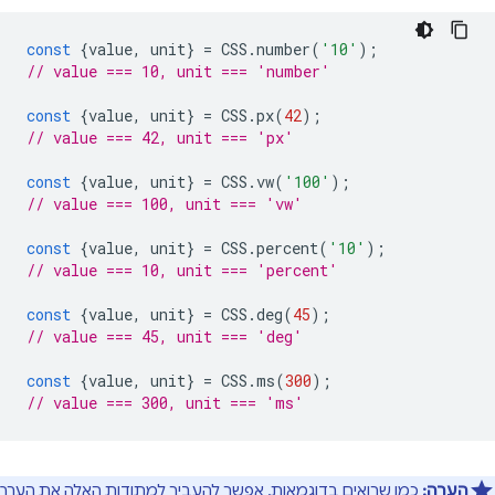
const
{
value
,
unit
}
=
CSS
.
number
(
'10'
);
// value === 10, unit === 'number'
const
{
value
,
unit
}
=
CSS
.
px
(
42
);
// value === 42, unit === 'px'
const
{
value
,
unit
}
=
CSS
.
vw
(
'100'
);
// value === 100, unit === 'vw'
const
{
value
,
unit
}
=
CSS
.
percent
(
'10'
);
// value === 10, unit === 'percent'
const
{
value
,
unit
}
=
CSS
.
deg
(
45
);
// value === 45, unit === 'deg'
const
{
value
,
unit
}
=
CSS
.
ms
(
300
);
// value === 300, unit === 'ms'
הערה:
כמו שרואים בדוגמאות, אפשר להעביר למתודות האלה את הערך