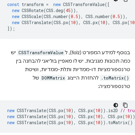
const
transform
=
new
CSSTransformValue
([
new
CSSRotate
(
CSS
.
deg
(
45
)),
new
CSSScale
(
CSS
.
number
(
0.5
),
CSS
.
number
(
0.5
)),
new
CSSTranslate
(
CSS
.
px
(
10
),
CSS
.
px
(
10
),
CSS
.
px
(
10
]);
בנוסף למידע המפורט (lolz!), ל
CSSTransformValue
יש
כמה תכונות מגניבות. יש לו מאפיין בוליאני להבחנה בין
טרנספורמציות דו-ממדיות ותלת-ממדיות, ושיטת
.toMatrix()
להחזרת הייצוג
DOMMatrix
של
טרנספורמציה:
new
CSSTranslate
(
CSS
.
px
(
10
),
CSS
.
px
(
10
)).
is2D
// tru
new
CSSTranslate
(
CSS
.
px
(
10
),
CSS
.
px
(
10
),
CSS
.
px
(
10
)
new
CSSTranslate
(
CSS
.
px
(
10
),
CSS
.
px
(
10
)).
toMatrix
()