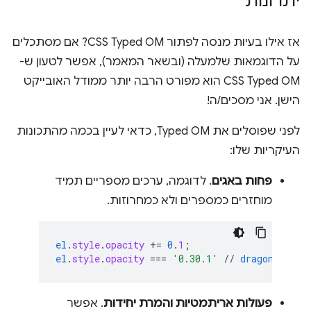
יתרונות
אז אילו בעיות מנסה לפתור CSS Typed OM? אם מסתכלים
על הדוגמאות שלמעלה (ובשאר המאמר), אפשר לטעון ש-
CSS Typed OM הוא מפורט הרבה יותר ממודל האובייקט
הישן. אני מסכים/ה!
לפני שפוסלים את Typed OM, כדאי לעיין בכמה מהתכונות
העיקריות שלו:
פחות באגים
. לדוגמה, ערכים מספריים תמיד
מוחזרים כמספרים ולא כמחרוזות.
el
.
style
.
opacity
+=
0
.
1
;
el
.
style
.
opacity
===
'0.30.1'
//
dragons
!
פעולות אריתמטיות והמרת יחידות
. אפשר