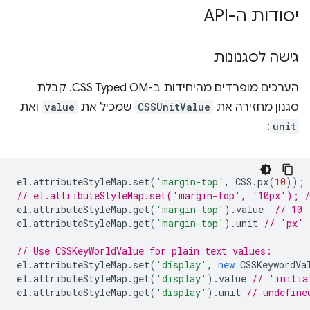
יסודות ה-API
גישה לסגנונות
הערכים מופרדים מהיחידות ב-CSS Typed OM. קבלת
סגנון מחזירה את
CSSUnitValue
שמכיל את
value
ואת
:
unit
el
.
attributeStyleMap
.
set
(
'margin-top'
,
CSS
.
px
(
10
));
// el.attributeStyleMap.set('margin-top', '10px'); /
el
.
attributeStyleMap
.
get
(
'margin-top'
).
value
// 10
el
.
attributeStyleMap
.
get
(
'margin-top'
).
unit
// 'px'
// Use CSSKeyWorldValue for plain text values:
el
.
attributeStyleMap
.
set
(
'display'
,
new
CSSKeywordVa
el
.
attributeStyleMap
.
get
(
'display'
).
value
// 'initia
el
.
attributeStyleMap
.
get
(
'display'
).
unit
// undefine