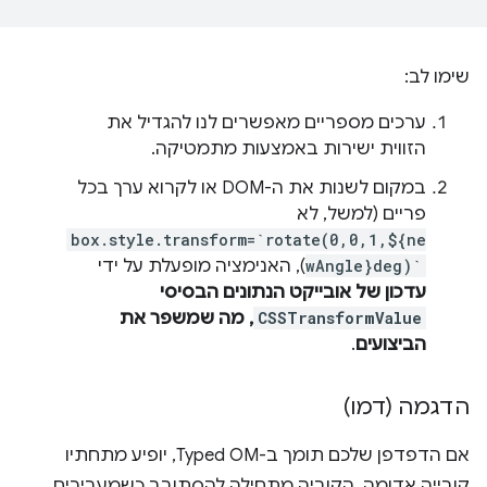
שימו לב:
ערכים מספריים מאפשרים לנו להגדיל את
הזווית ישירות באמצעות מתמטיקה.
במקום לשנות את ה-DOM או לקרוא ערך בכל
פריים (למשל, לא
box.style.transform=`rotate(0,0,1,${ne
wAngle}deg)`
), האנימציה מופעלת על ידי
עדכון של אובייקט הנתונים הבסיסי
CSSTransformValue
, מה שמשפר את
הביצועים
.
הדגמה (דמו)
אם הדפדפן שלכם תומך ב-Typed OM, יופיע מתחתיו
קובייה אדומה. הקוביה מתחילה להסתובב כשמעבירים