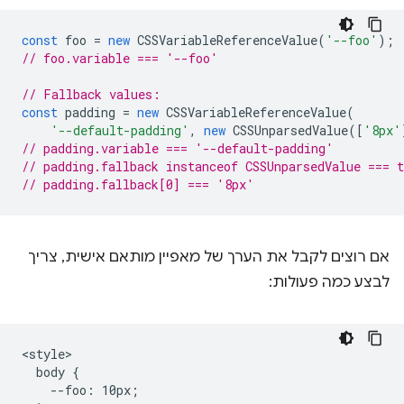
const
foo
=
new
CSSVariableReferenceValue
(
'--foo'
);
// foo.variable === '--foo'
// Fallback values:
const
padding
=
new
CSSVariableReferenceValue
(
'--default-padding'
,
new
CSSUnparsedValue
([
'8px'
// padding.variable === '--default-padding'
// padding.fallback instanceof CSSUnparsedValue === t
// padding.fallback[0] === '8px'
אם רוצים לקבל את הערך של מאפיין מותאם אישית, צריך
לבצע כמה פעולות:
<style>

  body {

    --foo: 10px;
