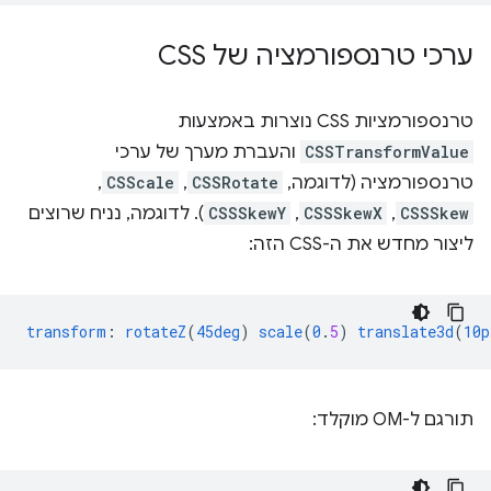
ערכי טרנספורמציה של CSS
טרנספורמציות CSS נוצרות באמצעות
CSSTransformValue
והעברת מערך של ערכי
טרנספורמציה (לדוגמה,
CSSRotate
,‏
CSScale
,‏
CSSSkew
,‏
CSSSkewX
,‏
CSSSkewY
). לדוגמה, נניח שרוצים
ליצור מחדש את ה-CSS הזה:
transform
:
rotateZ
(
45deg
)
scale
(
0
.
5
)
translate3d
(
10p
תורגם ל-OM מוקלד: