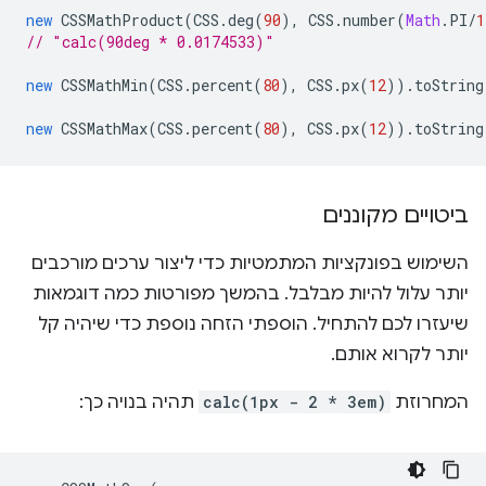
new
CSSMathProduct
(
CSS
.
deg
(
90
),
CSS
.
number
(
Math
.
PI
/
1
// "calc(90deg * 0.0174533)"
new
CSSMathMin
(
CSS
.
percent
(
80
),
CSS
.
px
(
12
)).
toString
new
CSSMathMax
(
CSS
.
percent
(
80
),
CSS
.
px
(
12
)).
toString
ביטויים מקוננים
השימוש בפונקציות המתמטיות כדי ליצור ערכים מורכבים
יותר עלול להיות מבלבל. בהמשך מפורטות כמה דוגמאות
שיעזרו לכם להתחיל. הוספתי הזחה נוספת כדי שיהיה קל
יותר לקרוא אותם.
המחרוזת
calc(1px - 2 * 3em)
תהיה בנויה כך: