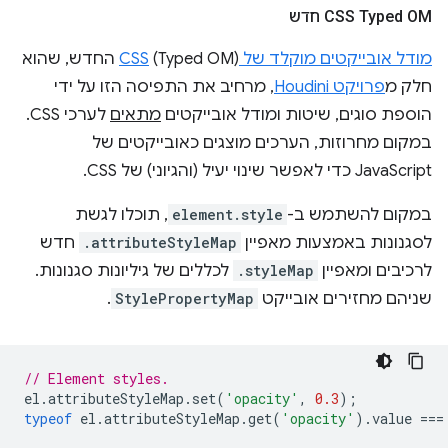
CSS Typed OM חדש
מודל אובייקטים מוקלד של CSS
(Typed OM) החדש, שהוא
חלק מ
פרויקט Houdini
, מרחיב את התפיסה הזו על ידי
הוספת סוגים, שיטות ומודל אובייקטים
מתאים
לערכי CSS.
במקום מחרוזות, הערכים מוצגים כאובייקטים של
JavaScript כדי לאפשר שינוי יעיל (והגיוני) של CSS.
במקום להשתמש ב-
element.style
, תוכלו לגשת
לסגנונות באמצעות מאפיין
.attributeStyleMap
חדש
לרכיבים ומאפיין
.styleMap
לכללים של גיליונות סגנונות.
שניהם מחזירים אובייקט
StylePropertyMap
.
// Element styles.
el
.
attributeStyleMap
.
set
(
'opacity'
,
0.3
);
typeof
el
.
attributeStyleMap
.
get
(
'opacity'
).
value
===