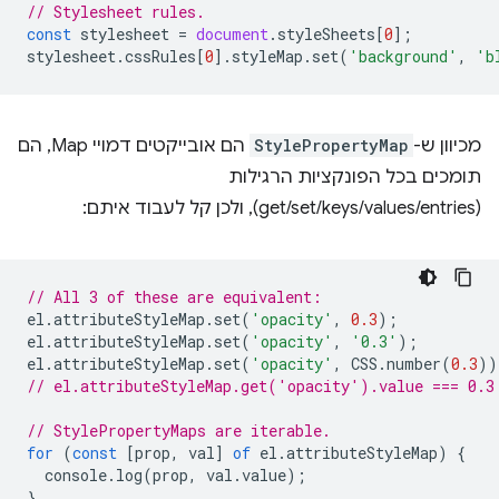
// Stylesheet rules.
const
stylesheet
=
document
.
styleSheets
[
0
];
stylesheet
.
cssRules
[
0
].
styleMap
.
set
(
'background'
,
'b
מכיוון ש-
StylePropertyMap
הם אובייקטים דמויי Map, הם
תומכים בכל הפונקציות הרגילות
(get/set/keys/values/entries), ולכן קל לעבוד איתם:
// All 3 of these are equivalent:
el
.
attributeStyleMap
.
set
(
'opacity'
,
0.3
);
el
.
attributeStyleMap
.
set
(
'opacity'
,
'0.3'
);
el
.
attributeStyleMap
.
set
(
'opacity'
,
CSS
.
number
(
0.3
))
// el.attributeStyleMap.get('opacity').value === 0.3
// StylePropertyMaps are iterable.
for
(
const
[
prop
,
val
]
of
el
.
attributeStyleMap
)
{
console
.
log
(
prop
,
val
.
value
);
}