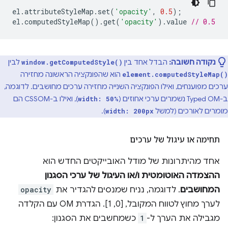
el
.
attributeStyleMap
.
set
(
'opacity'
,
0.5
);
el
.
computedStyleMap
().
get
(
'opacity'
).
value
// 0.5
נקודה חשובה:
הבדל אחד בין
לבין
window.getComputedStyle()
הוא שהפונקציה הראשונה מחזירה
element.computedStyleMap()
ערכים מפוענחים, ואילו הפונקציה השנייה מחזירה ערכים מחושבים. לדוגמה,
ב-Typed OM נשמרים ערכי אחוזים (
), ואילו ב-CSSOM הם
width: 50%
מומרים לאורכים (למשל
).
width: 200px
תחימה או עיגול של ערכים
אחד מהיתרונות של מודל האובייקטים החדש הוא
ההצמדה האוטומטית ו/או העיגול של ערכי הסגנון
המחושבים
. לדוגמה, נניח שמנסים להגדיר את
opacity
לערך מחוץ לטווח המקובל, [0, 1]. הגדרת OM עם הקלדה
מגבילה את הערך ל-
1
כשמחשבים את הסגנון: