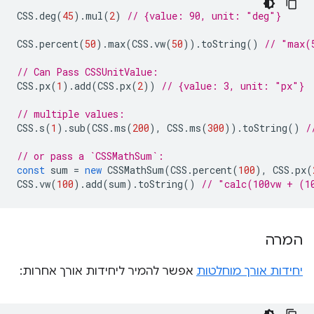
CSS
.
deg
(
45
).
mul
(
2
)
// {value: 90, unit: "deg"}
CSS
.
percent
(
50
).
max
(
CSS
.
vw
(
50
)).
toString
()
// "max(
// Can Pass CSSUnitValue:
CSS
.
px
(
1
).
add
(
CSS
.
px
(
2
))
// {value: 3, unit: "px"}
// multiple values:
CSS
.
s
(
1
).
sub
(
CSS
.
ms
(
200
),
CSS
.
ms
(
300
)).
toString
()
/
// or pass a `CSSMathSum`:
const
sum
=
new
CSSMathSum
(
CSS
.
percent
(
100
),
CSS
.
px
(
CSS
.
vw
(
100
).
add
(
sum
).
toString
()
// "calc(100vw + (1
המרה
יחידות אורך מוחלטות
אפשר להמיר ליחידות אורך אחרות: