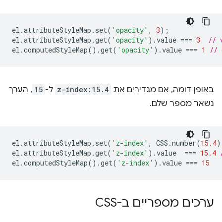
el
.
attributeStyleMap
.
set
(
'opacity'
,
3
);
el
.
attributeStyleMap
.
get
(
'opacity'
).
value
===
3
// 
el
.
computedStyleMap
().
get
(
'opacity'
).
value
===
1
// 
באופן דומה, אם מגדירים את
z-index:15.4
ל-
15
, הערך
נשאר מספר שלם.
el
.
attributeStyleMap
.
set
(
'z-index'
,
CSS
.
number
(
15.4
)
el
.
attributeStyleMap
.
get
(
'z-index'
).
value
===
15.4
el
.
computedStyleMap
().
get
(
'z-index'
).
value
===
15
ערכים מספריים ב-CSS