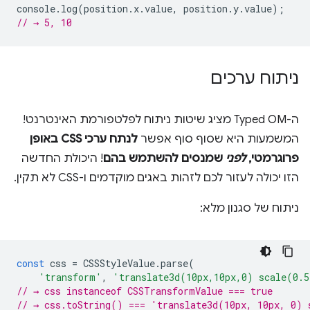
console
.
log
(
position
.
x
.
value
,
position
.
y
.
value
);
// → 5, 10
ניתוח ערכים
ה-Typed OM מציג שיטות ניתוח לפלטפורמת האינטרנט!
המשמעות היא שסוף סוף אפשר
לנתח ערכי CSS באופן
פרוגרמטי,
לפני
שמנסים להשתמש בהם
! היכולת החדשה
הזו יכולה לעזור לכם לזהות באגים מוקדמים ו-CSS לא תקין.
ניתוח של סגנון מלא:
const
css
=
CSSStyleValue
.
parse
(
'transform'
,
'translate3d(10px,10px,0) scale(0.
// → css instanceof CSSTransformValue === true
// → css.toString() === 'translate3d(10px, 10px, 0) 