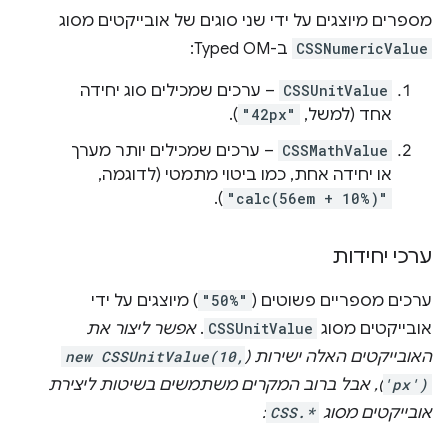
מספרים מיוצגים על ידי שני סוגים של אובייקטים מסוג
CSSNumericValue
ב-Typed OM:
CSSUnitValue
– ערכים שמכילים סוג יחידה
אחד (למשל,
"42px"
).
CSSMathValue
– ערכים שמכילים יותר מערך
או יחידה אחת, כמו ביטוי מתמטי (לדוגמה,
).
"calc(56em + 10%)"
ערכי יחידות
ערכים מספריים פשוטים (
"50%"
) מיוצגים על ידי
אובייקטים מסוג
CSSUnitValue
.
אפשר ליצור את
האובייקטים האלה ישירות (
new CSSUnitValue(10,
'px')
), אבל ברוב המקרים משתמשים בשיטות ליצירת
אובייקטים מסוג
CSS.*
: