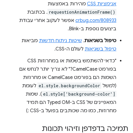
אנימציות CSS
מהירות באמצעות
requestionAnimationFrame()
. בכתובת
crbug.com/808933
אפשר לעקוב אחרי עבודת
ביצועים נוספת ב-Blink.
טיפול בשגיאות
.
שיטות ניתוח חדשות
מביאות
טיפול בשגיאות
לעולם ה-CSS.
"כדאי להשתמש בשמות או במחרוזות CSS
בפורמט CamelCase?" לא צריך יותר לנחש אם
השמות הם בפורמט CamelCase או מחרוזות
(למשל
el.style.backgroundColor
לעומת
el.style['background-color']
). שמות
המאפיינים של CSS ב-Typed OM הם תמיד
מחרוזות, כמו מה שכותבים בפועל ב-CSS :)
תמיכה בדפדפן וזיהוי תכונות