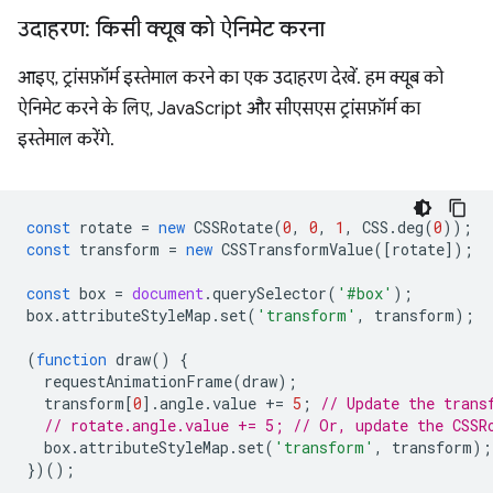
उदाहरण: किसी क्यूब को ऐनिमेट करना
आइए, ट्रांसफ़ॉर्म इस्तेमाल करने का एक उदाहरण देखें. हम क्यूब को
ऐनिमेट करने के लिए, JavaScript और सीएसएस ट्रांसफ़ॉर्म का
इस्तेमाल करेंगे.
const
rotate
=
new
CSSRotate
(
0
,
0
,
1
,
CSS
.
deg
(
0
));
const
transform
=
new
CSSTransformValue
([
rotate
]);
const
box
=
document
.
querySelector
(
'#box'
);
box
.
attributeStyleMap
.
set
(
'transform'
,
transform
);
(
function
draw
()
{
requestAnimationFrame
(
draw
);
transform
[
0
].
angle
.
value
+=
5
;
// Update the trans
// rotate.angle.value += 5; // Or, update the CSSR
box
.
attributeStyleMap
.
set
(
'transform'
,
transform
);
})();