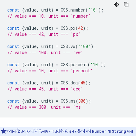
const
{
value
,
unit
}
=
CSS
.
number
(
'10'
);
// value === 10, unit === 'number'
const
{
value
,
unit
}
=
CSS
.
px
(
42
);
// value === 42, unit === 'px'
const
{
value
,
unit
}
=
CSS
.
vw
(
'100'
);
// value === 100, unit === 'vw'
const
{
value
,
unit
}
=
CSS
.
percent
(
'10'
);
// value === 10, unit === 'percent'
const
{
value
,
unit
}
=
CSS
.
deg
(
45
);
// value === 45, unit === 'deg'
const
{
value
,
unit
}
=
CSS
.
ms
(
300
);
// value === 300, unit === 'ms'
ध्यान दें:
उदाहरणों में दिखाए गए तरीके से, इन तरीकों को
या
पास
Number
String