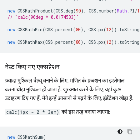
new
CSSMathProduct
(
CSS
.
deg
(
90
),
CSS
.
number
(
Math
.
PI
/
1
// "calc(90deg * 0.0174533)"
new
CSSMathMin
(
CSS
.
percent
(
80
),
CSS
.
px
(
12
)).
toString
new
CSSMathMax
(
CSS
.
percent
(
80
),
CSS
.
px
(
12
)).
toString
नेस्ट किए गए एक्सप्रेशन
ज़्यादा मुश्किल वैल्यू बनाने के लिए, गणित के फ़ंक्शन का इस्तेमाल
करना थोड़ा मुश्किल हो जाता है. शुरुआत करने के लिए, यहां कुछ
उदाहरण दिए गए हैं. मैंने इन्हें आसानी से पढ़ने के लिए, इंडेंटेशन जोड़ा है.
calc(1px - 2 * 3em)
को इस तरह बनाया जाएगा:
new
CSSMathSum
(