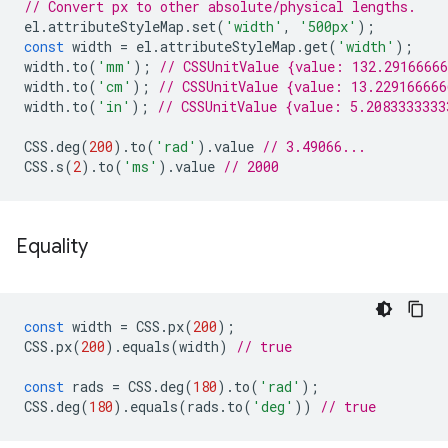
// Convert px to other absolute/physical lengths.
el
.
attributeStyleMap
.
set
(
'width'
,
'500px'
);
const
width
=
el
.
attributeStyleMap
.
get
(
'width'
);
width
.
to
(
'mm'
);
// CSSUnitValue {value: 132.2916666
width
.
to
(
'cm'
);
// CSSUnitValue {value: 13.22916666
width
.
to
(
'in'
);
// CSSUnitValue {value: 5.2083333333
CSS
.
deg
(
200
).
to
(
'rad'
).
value
// 3.49066...
CSS
.
s
(
2
).
to
(
'ms'
).
value
// 2000
Equality
const
width
=
CSS
.
px
(
200
);
CSS
.
px
(
200
).
equals
(
width
)
// true
const
rads
=
CSS
.
deg
(
180
).
to
(
'rad'
);
CSS
.
deg
(
180
).
equals
(
rads
.
to
(
'deg'
))
// true