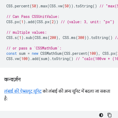
CSS
.
percent
(
50
).
max
(
CSS
.
vw
(
50
)).
toString
()
// "max(
// Can Pass CSSUnitValue:
CSS
.
px
(
1
).
add
(
CSS
.
px
(
2
))
// {value: 3, unit: "px"}
// multiple values:
CSS
.
s
(
1
).
sub
(
CSS
.
ms
(
200
),
CSS
.
ms
(
300
)).
toString
()
/
// or pass a `CSSMathSum`:
const
sum
=
new
CSSMathSum
(
CSS
.
percent
(
100
),
CSS
.
px
(
CSS
.
vw
(
100
).
add
(
sum
).
toString
()
// "calc(100vw + (1
कन्वर्ज़न
लंबाई की ऐब्सलूट यूनिट
को लंबाई की अन्य यूनिट में बदला जा सकता
है: