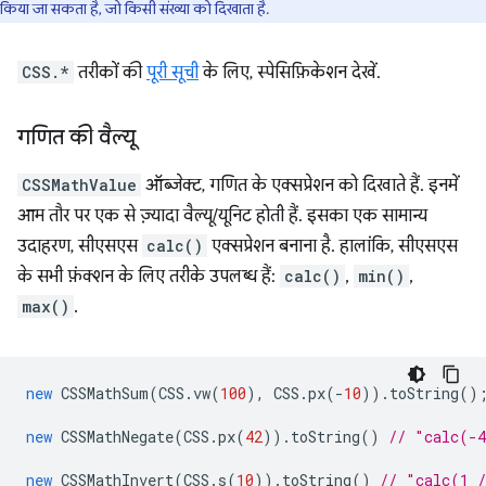
किया जा सकता है, जो किसी संख्या को दिखाता है.
CSS.*
तरीकों की
पूरी सूची
के लिए, स्पेसिफ़िकेशन देखें.
गणित की वैल्यू
CSSMathValue
ऑब्जेक्ट, गणित के एक्सप्रेशन को दिखाते हैं. इनमें
आम तौर पर एक से ज़्यादा वैल्यू/यूनिट होती हैं. इसका एक सामान्य
उदाहरण, सीएसएस
calc()
एक्सप्रेशन बनाना है. हालांकि, सीएसएस
के सभी फ़ंक्शन के लिए तरीके उपलब्ध हैं:
calc()
,
min()
,
max()
.
new
CSSMathSum
(
CSS
.
vw
(
100
),
CSS
.
px
(
-
10
)).
toString
()
new
CSSMathNegate
(
CSS
.
px
(
42
)).
toString
()
// "calc(-
new
CSSMathInvert
(
CSS
.
s
(
10
)).
toString
()
// "calc(1 