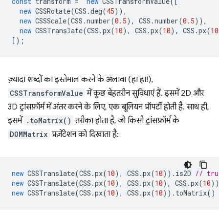
const
transform
=
new
CSSTransformValue
([
new
CSSRotate
(
CSS
.
deg
(
45
)),
new
CSSScale
(
CSS
.
number
(
0.5
),
CSS
.
number
(
0.5
)),
new
CSSTranslate
(
CSS
.
px
(
10
),
CSS
.
px
(
10
),
CSS
.
px
(
10
]);
ज़्यादा शब्दों का इस्तेमाल करने के अलावा (हा हा!),
CSSTransformValue
में कुछ बेहतरीन सुविधाएं हैं. इसमें 2D और
3D ट्रांसफ़ॉर्म में अंतर करने के लिए, एक बूलियन प्रॉपर्टी होती है. साथ ही,
इसमें
.toMatrix()
तरीका होता है, जो किसी ट्रांसफ़ॉर्म के
DOMMatrix
प्रज़ेंटेशन को दिखाता है:
new
CSSTranslate
(
CSS
.
px
(
10
),
CSS
.
px
(
10
)).
is2D
// tru
new
CSSTranslate
(
CSS
.
px
(
10
),
CSS
.
px
(
10
),
CSS
.
px
(
10
)
new
CSSTranslate
(
CSS
.
px
(
10
),
CSS
.
px
(
10
)).
toMatrix
()