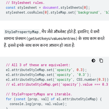
// Stylesheet rules.
const
stylesheet
=
document
.
styleSheets
[
0
];
stylesheet
.
cssRules
[
0
].
styleMap
.
set
(
'background'
,
'b
StylePropertyMap
, मैप जैसे ऑब्जेक्ट होते हैं. इसलिए, ये सभी
सामान्य फ़ंक्शन (get/set/keys/values/entries) के साथ काम करते
हैं. इससे इनके साथ काम करना आसान हो जाता है:
// All 3 of these are equivalent:
el
.
attributeStyleMap
.
set
(
'opacity'
,
0.3
);
el
.
attributeStyleMap
.
set
(
'opacity'
,
'0.3'
);
el
.
attributeStyleMap
.
set
(
'opacity'
,
CSS
.
number
(
0.3
))
// el.attributeStyleMap.get('opacity').value === 0.3
// StylePropertyMaps are iterable.
for
(
const
[
prop
,
val
]
of
el
.
attributeStyleMap
)
{
console
.
log
(
prop
,
val
.
value
);
}