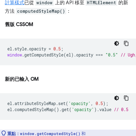
計算樣式
已從
window
上的 API 移至
HTMLElement
的新
方法
computedStyleMap()
：
舊版 CSSOM
el
.
style
.
opacity
=
0.5
;
window
.
getComputedStyle
(
el
).
opacity
===
"0.5"
// Ugh
新的已輸入 OM
el
.
attributeStyleMap
.
set
(
'opacity'
,
0.5
);
el
.
computedStyleMap
().
get
(
'opacity'
).
value
// 0.5
重點：
和
window.getComputedStyle()