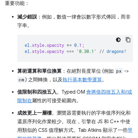
重要功能：
減少錯誤
：例如，數值一律會以數字形式傳回，而非
字串。
el
.
style
.
opacity
+=
0
.
1
;
el
.
style
.
opacity
===
'0.30.1'
//
dragons
!
算術運算和單位換算
：在絕對長度單位 (例如
px
->
cm
) 之間轉換，以及
執行基本數學運算
。
值限制和四捨五入
。Typed OM
會將值四捨五入和/或
限制在
屬性的可接受範圍內。
成效更上一層樓
。瀏覽器需要執行的字串值序列化和
還原序列化作業較少。現在，引擎在 JS 和 C++ 中使
用類似的 CSS 值理解方式。Tab Atkins 顯示了一些
早