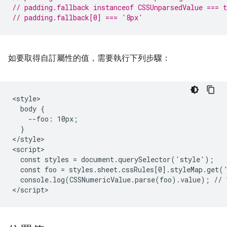
// padding.fallback instanceof CSSUnparsedValue === t
// padding.fallback[0] === '8px'
如要取得自訂屬性的值，需要執行下列步驟：
<style>

  body {

    --foo: 10px;

  }

</style>

<script>

  const styles = document.querySelector('style');

  const foo = styles.sheet.cssRules[0].styleMap.get('
  console.log(CSSNumericValue.parse(foo).value); // 1