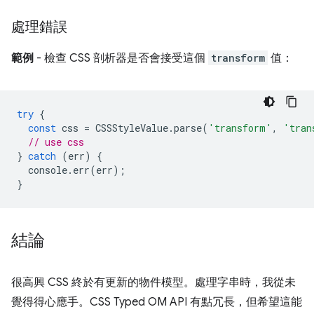
處理錯誤
範例
- 檢查 CSS 剖析器是否會接受這個
transform
值：
try
{
const
css
=
CSSStyleValue
.
parse
(
'transform'
,
'tran
// use css
}
catch
(
err
)
{
console
.
err
(
err
);
}
結論
很高興 CSS 終於有更新的物件模型。處理字串時，我從未
覺得得心應手。CSS Typed OM API 有點冗長，但希望這能