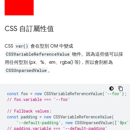
CSS 自訂屬性值
CSS
var()
會在型別 OM 中變成
CSSVariableReferenceValue
物件。因為這些值可以採
用任何型別 (px、%、em、rgba() 等)，所以會剖析為
CSSUnparsedValue
。
const
foo
=
new
CSSVariableReferenceValue
(
'--foo'
);
// foo.variable === '--foo'
// Fallback values:
const
padding
=
new
CSSVariableReferenceValue
(
'--default-padding'
,
new
CSSUnparsedValue
([
'8px'
// padding.variable === '--default-padding'