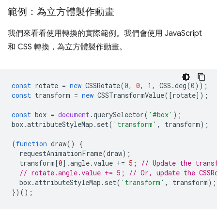
範例：為立方體製作動畫
我們來看看使用轉換的實際範例。我們會使用 JavaScript
和 CSS 轉換，為立方體製作動畫。
const
rotate
=
new
CSSRotate
(
0
,
0
,
1
,
CSS
.
deg
(
0
));
const
transform
=
new
CSSTransformValue
([
rotate
]);
const
box
=
document
.
querySelector
(
'#box'
);
box
.
attributeStyleMap
.
set
(
'transform'
,
transform
);
(
function
draw
()
{
requestAnimationFrame
(
draw
);
transform
[
0
].
angle
.
value
+=
5
;
// Update the trans
// rotate.angle.value += 5; // Or, update the CSSR
box
.
attributeStyleMap
.
set
(
'transform'
,
transform
);
})();