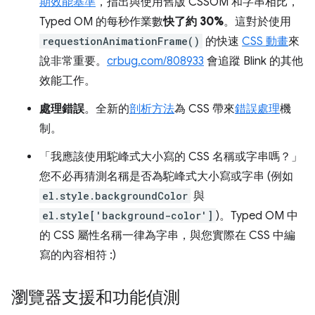
期效能基準
，指出與使用舊版 CSSOM 和字串相比，
Typed OM 的每秒作業數
快了約 30%
。這對於使用
requestionAnimationFrame()
的快速
CSS 動畫
來
說非常重要。
crbug.com/808933
會追蹤 Blink 的其他
效能工作。
處理錯誤
。全新的
剖析方法
為 CSS 帶來
錯誤處理
機
制。
「我應該使用駝峰式大小寫的 CSS 名稱或字串嗎？」
您不必再猜測名稱是否為駝峰式大小寫或字串 (例如
el.style.backgroundColor
與
el.style['background-color']
)。Typed OM 中
的 CSS 屬性名稱一律為字串，與您實際在 CSS 中編
寫的內容相符 :)
瀏覽器支援和功能偵測