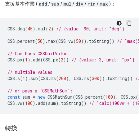
支援基本作業 (
add
/
sub
/
mul
/
div
/
min
/
max
)：
CSS
.
deg
(
45
).
mul
(
2
)
// {value: 90, unit: "deg"}
CSS
.
percent
(
50
).
max
(
CSS
.
vw
(
50
)).
toString
()
// "max(
// Can Pass CSSUnitValue:
CSS
.
px
(
1
).
add
(
CSS
.
px
(
2
))
// {value: 3, unit: "px"}
// multiple values:
CSS
.
s
(
1
).
sub
(
CSS
.
ms
(
200
),
CSS
.
ms
(
300
)).
toString
()
/
// or pass a `CSSMathSum`:
const
sum
=
new
CSSMathSum
(
CSS
.
percent
(
100
),
CSS
.
px
(
CSS
.
vw
(
100
).
add
(
sum
).
toString
()
// "calc(100vw + (1
轉換