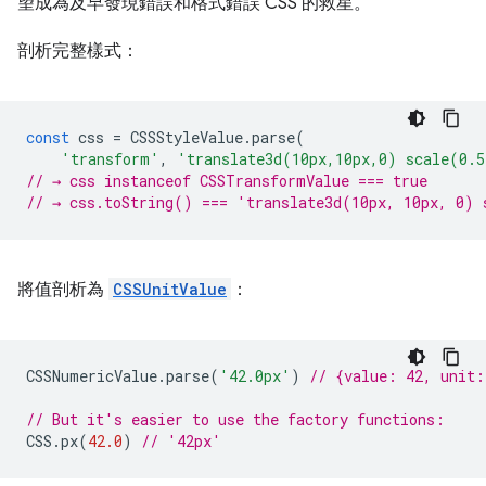
望成為及早發現錯誤和格式錯誤 CSS 的救星。
剖析完整樣式：
const
css
=
CSSStyleValue
.
parse
(
'transform'
,
'translate3d(10px,10px,0) scale(0.
// → css instanceof CSSTransformValue === true
// → css.toString() === 'translate3d(10px, 10px, 0) 
將值剖析為
CSSUnitValue
：
CSSNumericValue
.
parse
(
'42.0px'
)
// {value: 42, unit
// But it's easier to use the factory functions:
CSS
.
px
(
42.0
)
// '42px'