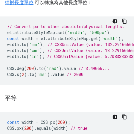
絕對長度單位
可以轉換為其他長度單位：
// Convert px to other absolute/physical lengths.
el
.
attributeStyleMap
.
set
(
'width'
,
'500px'
);
const
width
=
el
.
attributeStyleMap
.
get
(
'width'
);
width
.
to
(
'mm'
);
// CSSUnitValue {value: 132.2916666
width
.
to
(
'cm'
);
// CSSUnitValue {value: 13.22916666
width
.
to
(
'in'
);
// CSSUnitValue {value: 5.2083333333
CSS
.
deg
(
200
).
to
(
'rad'
).
value
// 3.49066...
CSS
.
s
(
2
).
to
(
'ms'
).
value
// 2000
平等
const
width
=
CSS
.
px
(
200
);
CSS
.
px
(
200
).
equals
(
width
)
// true