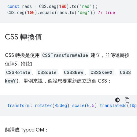
const
rads
=
CSS
.
deg
(
180
).
to
(
'rad'
);
CSS
.
deg
(
180
).
equals
(
rads
.
to
(
'deg'
))
// true
CSS 轉換值
CSS 轉換是使用
CSSTransformValue
建立，並傳遞轉換
值陣列 (例如
CSSRotate
、
CSScale
、
CSSSkew
、
CSSSkewX
、
CSSS
kewY
)。舉例來說，假設您要重新建立這個 CSS：
transform
:
rotateZ
(
45deg
)
scale
(
0
.
5
)
translate3d
(
10p
翻譯成 Typed OM：