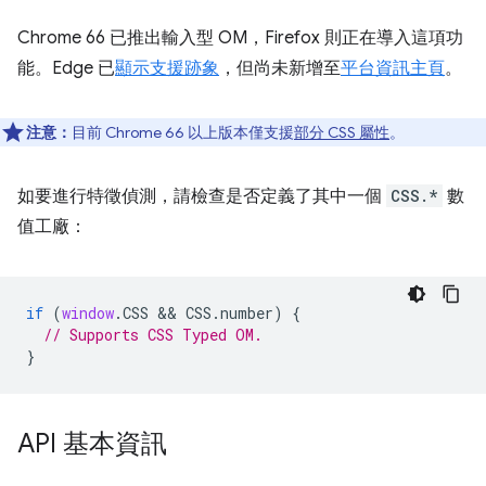
Chrome 66 已推出輸入型 OM，Firefox 則正在導入這項功
能。Edge 已
顯示支援跡象
，但尚未新增至
平台資訊主頁
。
注意：
目前 Chrome 66 以上版本僅支援
部分 CSS 屬性
。
如要進行特徵偵測，請檢查是否定義了其中一個
CSS.*
數
值工廠：
if
(
window
.
CSS
 && 
CSS
.
number
)
{
// Supports CSS Typed OM.
}
API 基本資訊