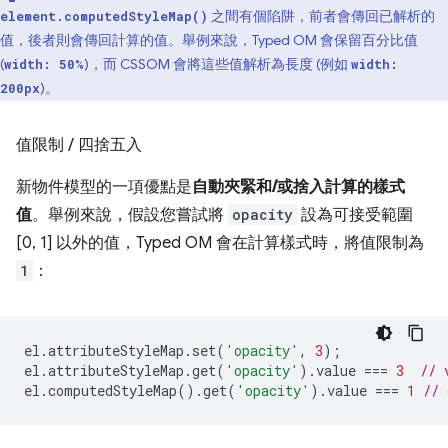
之間有個陷阱，前者會傳回已解析的
element.computedStyleMap()
值，後者則會傳回計算的值。舉例來說，Typed OM 會保留百分比值
(
)，而 CSSOM 會將這些值解析為長度 (例如
width: 50%
width:
)。
200px
值限制
/
四捨五入
新物件模型的一項優點是
自動夾緊和/或捨入計算的樣式
值
。舉例來說，假設您嘗試將
opacity
設為可接受範圍
[0, 1] 以外的值，Typed OM 會在計算樣式時，將值限制為
1
：
el
.
attributeStyleMap
.
set
(
'opacity'
,
3
);
el
.
attributeStyleMap
.
get
(
'opacity'
).
value
===
3
// 
el
.
computedStyleMap
().
get
(
'opacity'
).
value
===
1
// 