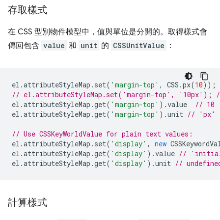
存取樣式
在 CSS 型別物件模型中，值與單位是分開的。取得樣式會
傳回包含
value
和
unit
的
CSSUnitValue
：
el
.
attributeStyleMap
.
set
(
'margin-top'
,
CSS
.
px
(
10
));
// el.attributeStyleMap.set('margin-top', '10px'); /
el
.
attributeStyleMap
.
get
(
'margin-top'
).
value
// 10
el
.
attributeStyleMap
.
get
(
'margin-top'
).
unit
// 'px'
// Use CSSKeyWorldValue for plain text values:
el
.
attributeStyleMap
.
set
(
'display'
,
new
CSSKeywordVa
el
.
attributeStyleMap
.
get
(
'display'
).
value
// 'initia
el
.
attributeStyleMap
.
get
(
'display'
).
unit
// undefine
計算樣式