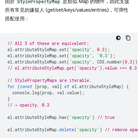
由於
StylePropertyMap
是類似 Map 的物件，因此支援
所有常見的嫌疑人 (get/set/keys/values/entries)，可彈性
搭配使用：
// All 3 of these are equivalent:
el
.
attributeStyleMap
.
set
(
'opacity'
,
0.3
);
el
.
attributeStyleMap
.
set
(
'opacity'
,
'0.3'
);
el
.
attributeStyleMap
.
set
(
'opacity'
,
CSS
.
number
(
0.3
))
// el.attributeStyleMap.get('opacity').value === 0.3
// StylePropertyMaps are iterable.
for
(
const
[
prop
,
val
]
of
el
.
attributeStyleMap
)
{
console
.
log
(
prop
,
val
.
value
);
}
// → opacity, 0.3
el
.
attributeStyleMap
.
has
(
'opacity'
)
// true
el
.
attributeStyleMap
.
delete
(
'opacity'
)
// remove opa