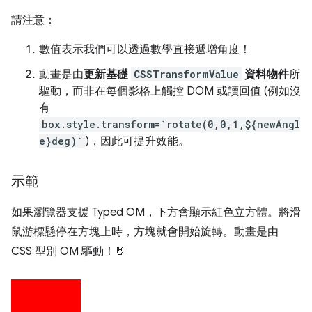
請注意：
數值表示我們可以透過數學直接遞增角度！
動畫是由
更新基礎
CSSTransformValue
資料物件
所
驅動，而非在每個影格上觸控 DOM 或讀回值 (例如沒
有
box.style.transform=`rotate(0,0,1,${newAngl
e}deg)`
)，因此可提升效能。
示範
如果瀏覽器支援 Typed OM，下方會顯示紅色立方體。將滑
鼠游標懸停在方塊上時，方塊就會開始旋轉。動畫是由
CSS 型別 OM 驅動！🤘