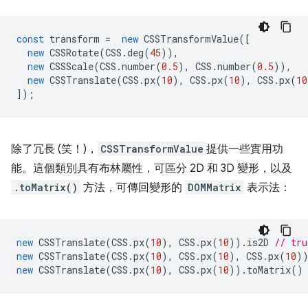
const
transform
=
new
CSSTransformValue
([
new
CSSRotate
(
CSS
.
deg
(
45
)),
new
CSSScale
(
CSS
.
number
(
0.5
),
CSS
.
number
(
0.5
)),
new
CSSTranslate
(
CSS
.
px
(
10
),
CSS
.
px
(
10
),
CSS
.
px
(
10
]);
除了冗長 (笑！)，
CSSTransformValue
提供一些實用功
能。這個類別具有布林屬性，可區分 2D 和 3D 變形，以及
.toMatrix()
方法，可傳回變形的
DOMMatrix
表示法：
new
CSSTranslate
(
CSS
.
px
(
10
),
CSS
.
px
(
10
)).
is2D
// tru
new
CSSTranslate
(
CSS
.
px
(
10
),
CSS
.
px
(
10
),
CSS
.
px
(
10
)
new
CSSTranslate
(
CSS
.
px
(
10
),
CSS
.
px
(
10
)).
toMatrix
()