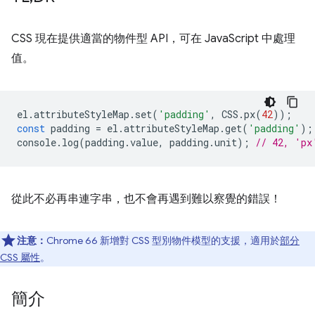
CSS 現在提供適當的物件型 API，可在 JavaScript 中處理
值。
el
.
attributeStyleMap
.
set
(
'padding'
,
CSS
.
px
(
42
));
const
padding
=
el
.
attributeStyleMap
.
get
(
'padding'
);
console
.
log
(
padding
.
value
,
padding
.
unit
);
// 42, 'px
從此不必再串連字串，也不會再遇到難以察覺的錯誤！
注意：
Chrome 66 新增對 CSS 型別物件模型的支援，適用於
部分
CSS 屬性
。
簡介