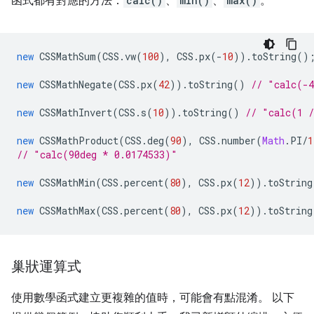
函式都有對應的方法：
calc()
、
min()
、
max()
。
new
CSSMathSum
(
CSS
.
vw
(
100
),
CSS
.
px
(
-
10
)).
toString
()
new
CSSMathNegate
(
CSS
.
px
(
42
)).
toString
()
// "calc(-
new
CSSMathInvert
(
CSS
.
s
(
10
)).
toString
()
// "calc(1 
new
CSSMathProduct
(
CSS
.
deg
(
90
),
CSS
.
number
(
Math
.
PI
/
1
// "calc(90deg * 0.0174533)"
new
CSSMathMin
(
CSS
.
percent
(
80
),
CSS
.
px
(
12
)).
toString
new
CSSMathMax
(
CSS
.
percent
(
80
),
CSS
.
px
(
12
)).
toString
巢狀運算式
使用數學函式建立更複雜的值時，可能會有點混淆。 以下