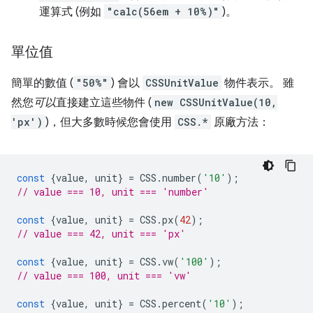
運算式 (例如
"calc(56em + 10%)"
)。
單位值
簡單的數值 (
"50%"
) 會以
CSSUnitValue
物件表示。 雖
然您
可以
直接建立這些物件 (
new CSSUnitValue(10,
'px')
)，但大多數時候您會使用
CSS.*
原廠方法：
const
{
value
,
unit
}
=
CSS
.
number
(
'10'
);
// value === 10, unit === 'number'
const
{
value
,
unit
}
=
CSS
.
px
(
42
);
// value === 42, unit === 'px'
const
{
value
,
unit
}
=
CSS
.
vw
(
'100'
);
// value === 100, unit === 'vw'
const
{
value
,
unit
}
=
CSS
.
percent
(
'10'
);