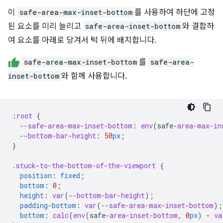
이
safe-area-max-inset-bottom
를 사용하여 하단에 고정
된 요소를 미리 늘리고
safe-area-inset-bottom
와 결합하
여 요소를 아래로 당겨서 턱 뒤에 배치합니다.
safe-area-max-inset-bottom
를
safe-area-
inset-bottom
와 함께 사용합니다.
:
root
{
--safe-area-max-inset-bottom
:
env
(
safe
-area-max-in
--bottom-bar-height
:
50
px
;
}
.
stuck-to-the-bottom-of-the-viewport
{
position
:
fixed
;
bottom
:
0
;
height
:
var
(
--bottom-bar-height
);
padding-bottom
:
var
(
--safe-area-max-inset-bottom
);
bottom
:
calc
(
env
(
safe
-area-inset-bottom
,
0
px
)
-
va