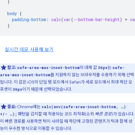
}
body
{
padding-bottom
:
calc
(
var
(
--bottom-bar-height
)
+
va
}
실시간 데모 사용해 보기
참고:
의 대체 값
는
safe-area-max-inset-bottom
36px
safe-
를 지원하지 않는 브라우저를 수용하기 위해 선택
area-max-inset-bottom
됩니다. 이 값은 iOS의 단일 탭 모드에서 Safari가 세로 모드에서 최대 하단 오
프셋이
이기 때문에 선택되었습니다.
36px
중요:
Chrome에는
calc(env(safe-area-inset-bottom, …)
패턴을 감지할 때 적용되는 코드 최적화(소위
빠른 경로
)가 있습니다.
+/- …);
이 빠른 경로를 사용하면 턱이 사라질 때 하단에 고정된 콘텐츠가 턱과 함께 성
능이 우수한 방식으로 이동할 수 있습니다.