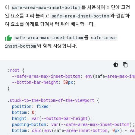
이
safe-area-max-inset-bottom
를 사용하여 하단에 고정
된 요소를 미리 늘리고
safe-area-inset-bottom
와 결합하
여 요소를 아래로 당겨서 턱 뒤에 배치합니다.
safe-area-max-inset-bottom
를
safe-area-
inset-bottom
와 함께 사용합니다.
:
root
{
--safe-area-max-inset-bottom
:
env
(
safe
-area-max-in
--bottom-bar-height
:
50
px
;
}
.
stuck-to-the-bottom-of-the-viewport
{
position
:
fixed
;
bottom
:
0
;
height
:
var
(
--bottom-bar-height
);
padding-bottom
:
var
(
--safe-area-max-inset-bottom
);
bottom
:
calc
(
env
(
safe
-area-inset-bottom
,
0
px
)
-
va