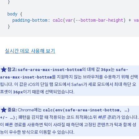
}
body
{
padding-bottom
:
calc
(
var
(
--bottom-bar-height
)
+
va
}
실시간 데모 사용해 보기
참고:
의 대체 값
는
safe-area-max-inset-bottom
36px
safe-
를 지원하지 않는 브라우저를 수용하기 위해 선택
area-max-inset-bottom
됩니다. 이 값은 iOS의 단일 탭 모드에서 Safari가 세로 모드에서 최대 하단 오
프셋이
이기 때문에 선택되었습니다.
36px
중요:
Chrome에는
calc(env(safe-area-inset-bottom, …)
패턴을 감지할 때 적용되는 코드 최적화(소위
빠른 경로
)가 있습니다.
+/- …);
이 빠른 경로를 사용하면 턱이 사라질 때 하단에 고정된 콘텐츠가 턱과 함께 성
능이 우수한 방식으로 이동할 수 있습니다.