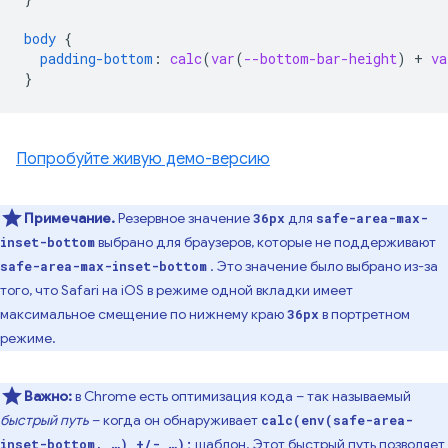
body
{
padding-bottom
:
calc
(
var
(
--bottom-bar-height
)
+
va
}
Попробуйте живую демо-версию
Примечание.
Резервное значение
для
36px
safe-area-max-
выбрано для браузеров, которые не поддерживают
inset-bottom
. Это значение было выбрано из-за
safe-area-max-inset-bottom
того, что Safari на iOS в режиме одной вкладки имеет
максимальное смещение по нижнему краю
в портретном
36px
режиме.
Важно:
в Chrome есть оптимизация кода – так называемый
быстрый путь
– когда он обнаруживает
calc(env(safe-area-
шаблон. Этот быстрый путь позволяет
inset-bottom, …) +/- …);