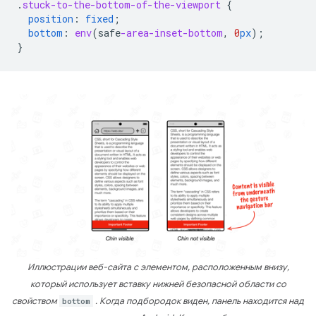
.
stuck-to-the-bottom-of-the-viewport
{
position
:
fixed
;
bottom
:
env
(
safe
-area-inset-bottom
,
0
px
);
}
Иллюстрации веб-сайта с элементом, расположенным внизу,
который использует вставку нижней безопасной области со
свойством
bottom
. Когда подбородок виден, панель находится над