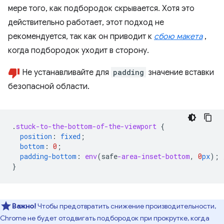
мере того, как подбородок скрывается. Хотя это
действительно работает, этот подход не
рекомендуется, так как он приводит к
сбою макета
,
когда подбородок уходит в сторону.
Не устанавливайте для
padding
значение вставки
безопасной области.
.
stuck-to-the-bottom-of-the-viewport
{
position
:
fixed
;
bottom
:
0
;
padding-bottom
:
env
(
safe
-area-inset-bottom
,
0
px
);
}
Важно!
Чтобы предотвратить снижение производительности,
Chrome не будет отодвигать подбородок при прокрутке, когда