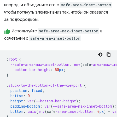
вперед, и объедините его с
safe-area-inset-bottom
чтобы потянуть элемент вниз так, чтобы он оказался
за подбородком.
Используйте
safe-area-max-inset-bottom
в
сочетании с
safe-area-inset-bottom
:
root
{
--safe-area-max-inset-bottom
:
env
(
safe
-area-max-in
--bottom-bar-height
:
50
px
;
}
.
stuck-to-the-bottom-of-the-viewport
{
position
:
fixed
;
bottom
:
0
;
height
:
var
(
--bottom-bar-height
);
padding-bottom
:
var
(
--safe-area-max-inset-bottom
);
bottom
:
calc
(
env
(
safe
-area-inset-bottom
,
0
px
)
-
va
}