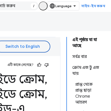
/
সাইন-ইন করুন
এই পৃষ্ঠায় যা যা
আছে
সর্বত্র বার
এটি কাজে লেগেছে?
ক্রোম এজ টু এজ
যায়
াইডে ক্রোম
,
প্রান্ত থেকে
াইডে ক্রোম
,
প্রান্ত ছাড়া
Chrome
আচরণ
গাইড-এ