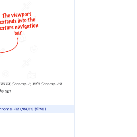
সমর্থন সহ Chrome-এ, যখন Chrome-এর
িত হয়।
me-এর ক্ষেত্রেও প্রযোজ্য।