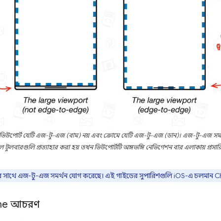
িউপোর্ট যেটি এজ-টু-এজ (বাম) নয় এবং ক্রোমে যেটি এজ-টু-এজ (ডান)। এজ-টু-এজ 
 টুলবারগুলি প্রত্যাহার করা হয় তখন ভিউপোর্টটি অঙ্গভঙ্গি নেভিগেশন বার এলাকায় প্রসার
র সাথে এজ-টু-এজ সমর্থন যোগ করেছে। এই গাইডের সুপারিশগুলি iOS-এ চলমান Chro
Chrome আচরণ