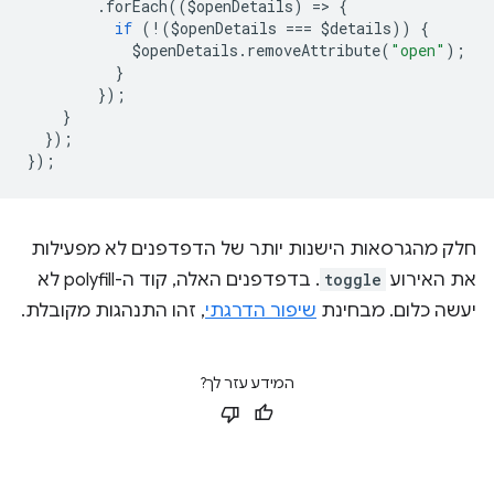
.
forEach
((
$openDetails
)
=
>
{
if
(
!
(
$openDetails
===
$details
))
{
$openDetails
.
removeAttribute
(
"open"
);
}
});
}
});
});
חלק מהגרסאות הישנות יותר של הדפדפנים לא מפעילות
את האירוע
toggle
. בדפדפנים האלה, קוד ה-polyfill לא
יעשה כלום. מבחינת
שיפור הדרגתי
, זהו התנהגות מקובלת.
המידע עזר לך?