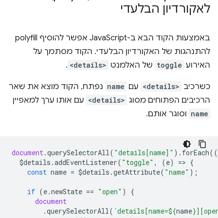
לאקורדיון הבלעדי
באמצעות הקוד הבא ב-JavaScript אפשר להוסיף polyfill
להתנהגות של האקורדיון הבלעדי. הקוד מסתמך על
האירוע
toggle
של האלמנט
<details>
.
כשרכיב
<details>
עם
name
נפתח, הקוד מוצא את שאר
הרכיבים הפתוחים מסוג
<details>
עם אותו ערך למאפיין
name
וסוגר אותם.
document
.
querySelectorAll
(
"details[name]"
).
forEach
((
$details
.
addEventListener
(
"toggle"
,
(
e
)
=
>
{
const
name
=
$details
.
getAttribute
(
"name"
);
if
(
e
.
newState
==
"open"
)
{
document
.
querySelectorAll
(
`details[name=
${
name
}
][ope