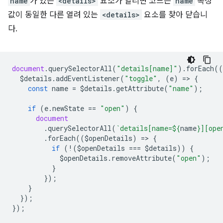
name
가 있는
<details>
요소가 열리면 코드는
name
속성
값이 동일한 다른 열려 있는
<details>
요소를 찾아 닫습니
다.
document
.
querySelectorAll
(
"details[name]"
).
forEach
((
$details
.
addEventListener
(
"toggle"
,
(
e
)
=
>
{
const
name
=
$details
.
getAttribute
(
"name"
);
if
(
e
.
newState
==
"open"
)
{
document
.
querySelectorAll
(
`details[name=
${
name
}
][ope
.
forEach
((
$openDetails
)
=
>
{
if
(
!
(
$openDetails
===
$details
))
{
$openDetails
.
removeAttribute
(
"open"
);
}
});
}
});
});