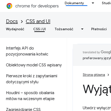
Dokumenty
Stud
Docs
CSS and UI
Wydajność
CSS i UI
Tożsamość
Płatności
Interfejs API do
pozycjonowania kotwic
preferowany języ
Obiektowy model CSS wpisany
Strona główna
Pierwsze kroki z zapytaniami
dotyczącymi stylu
Wyją
Houdini – sposób obalania
mitów na wczesnym etapie
Utwórz wyłącz
Zagnieżdżanie CSS