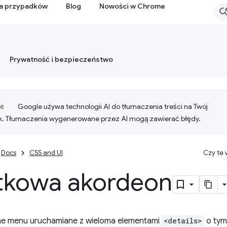
ia przypadków
Blog
Nowości w Chrome
Prywatność i bezpieczeństwo
Google używa technologii AI do tłumaczenia treści na Twój
k. Tłumaczenia wygenerowane przez AI mogą zawierać błędy.
Docs
CSS and UI
Czy te
tkowa akordeon
ne menu uruchamiane z wieloma elementami
<details>
o ty