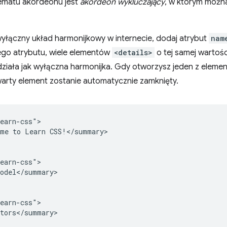
ematu akordeonu jest
akordeon wykluczający
, w którym można
yłączny układ harmonijkowy w internecie, dodaj atrybut
nam
go atrybutu, wiele elementów
<details>
o tej samej wartoś
działa jak wyłączna harmonijka. Gdy otworzysz jeden z elem
arty element zostanie automatycznie zamknięty.
earn-css">

me to Learn CSS!</summary>

earn-css">

odel</summary>

earn-css">

tors</summary>
