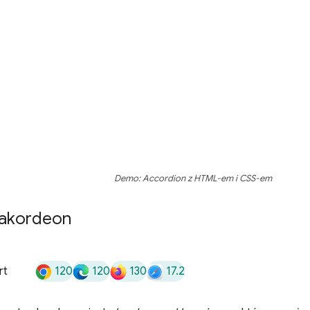
Demo: Accordion z HTML-em i CSS-em
 akordeon
120
120
130
17.2
rt