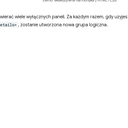
Demo: ekskluzywna harmonijka z HTML i CSS.
wierać wiele wyłącznych paneli. Za każdym razem, gdy użyje
etails>
, zostanie utworzona nowa grupa logiczna.