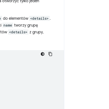
 otworzyć tylko jeden
e
do elementów
<details>
.
ci
name
tworzy grupę
entów
<details>
z grupy,