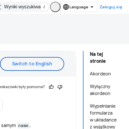
/
Zaloguj się
Na tej
stronie
Akordeon
Wyłączny
 wskazówki były pomocne?
akordeon
Wypełnianie
formularza
w układance
m samym
name
.
z wyjątkowy