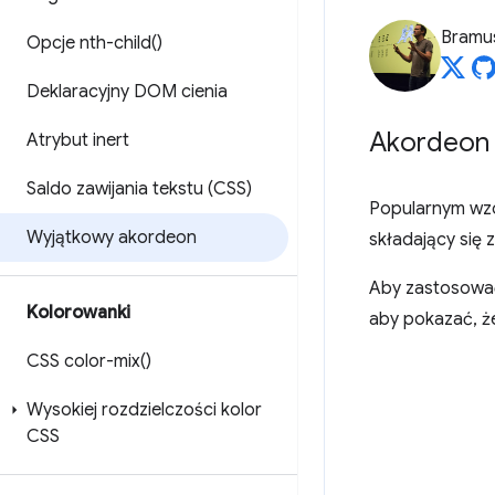
Bramu
Opcje
nth-child(
)
Deklaracyjny DOM cienia
Akordeon
Atrybut inert
Saldo zawijania tekstu (CSS)
Popularnym wzo
Wyjątkowy akordeon
składający się 
Aby zastosować
Kolorowanki
aby pokazać, że
CSS
color-mix(
)
Wysokiej rozdzielczości kolor
CSS