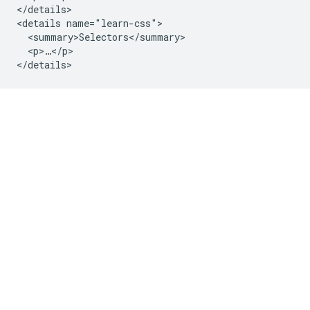
</details>

<details name="learn-css">

  <summary>Selectors</summary>

  <p>…</p>
