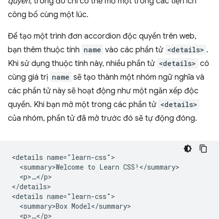
quyền
, trong đó chỉ có thể mở một trong các tiện ích
công bố cùng một lúc.
Để tạo một trình đơn accordion độc quyền trên web,
bạn thêm thuộc tính
name
vào các phần tử
<details>
.
Khi sử dụng thuộc tính này, nhiều phần tử
<details>
có
cùng giá trị
name
sẽ tạo thành một nhóm ngữ nghĩa và
các phần tử này sẽ hoạt động như một ngăn xếp độc
quyền. Khi bạn mở một trong các phần tử
<details>
của nhóm, phần tử đã mở trước đó sẽ tự động đóng.
<details name="learn-css">

  <summary>Welcome to Learn CSS!</summary>

  <p>…</p>

</details>

<details name="learn-css">

  <summary>Box Model</summary>

  <p>…</p>
