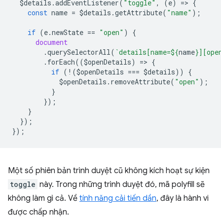
$details
.
addEventListener
(
"toggle"
,
(
e
)
=
>
{
const
name
=
$details
.
getAttribute
(
"name"
);
if
(
e
.
newState
==
"open"
)
{
document
.
querySelectorAll
(
`details[name=
${
name
}
][ope
.
forEach
((
$openDetails
)
=
>
{
if
(
!
(
$openDetails
===
$details
))
{
$openDetails
.
removeAttribute
(
"open"
);
}
});
}
});
});
Một số phiên bản trình duyệt cũ không kích hoạt sự kiện
toggle
này. Trong những trình duyệt đó, mã polyfill sẽ
không làm gì cả. Về
tính năng cải tiến dần
, đây là hành vi
được chấp nhận.