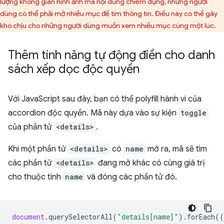
lượng không gian hình ảnh mà nội dung chiếm dụng, nhưng người
dùng có thể phải mở nhiều mục để tìm thông tin. Điều này có thể gây
khó chịu cho những người dùng muốn xem nhiều mục cùng một lúc.
Thêm tính năng tự động điền cho danh
sách xếp dọc độc quyền
Với JavaScript sau đây, bạn có thể polyfill hành vi của
accordion độc quyền. Mã này dựa vào sự kiện
toggle
của phần tử
<details>
.
Khi một phần tử
<details>
có
name
mở ra, mã sẽ tìm
các phần tử
<details>
đang mở khác có cùng giá trị
cho thuộc tính
name
và đóng các phần tử đó.
document
.
querySelectorAll
(
"details[name]"
).
forEach
((