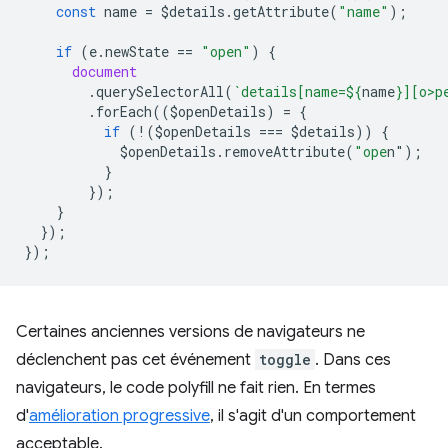
const
name
=
$details
.
getAttribute
(
"name"
);
if
(
e
.
newState
==
"open"
)
{
document
.
querySelectorAll
(
`details[name=
${
name
}
][o>p
.
forEach
((
$openDetails
)
=
{
if
(
!
(
$openDetails
===
$details
))
{
$openDetails
.
removeAttribute
(
"ope
n"
);
}
});
}
});
});
Certaines anciennes versions de navigateurs ne
déclenchent pas cet événement
toggle
. Dans ces
navigateurs, le code polyfill ne fait rien. En termes
d'
amélioration progressive
, il s'agit d'un comportement
acceptable.