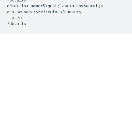
deta>ils< name=&>quot;lear<n-css&qu>ot;<

> < s>u<mmarySel>e
ctors/summary

  p…/p
