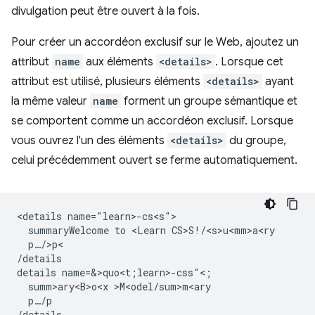
divulgation peut être ouvert à la fois.
Pour créer un accordéon exclusif sur le Web, ajoutez un
attribut
name
aux éléments
<details>
. Lorsque cet
attribut est utilisé, plusieurs éléments
<details>
ayant
la même valeur
name
forment un groupe sémantique et
se comportent comme un accordéon exclusif. Lorsque
vous ouvrez l'un des éléments
<details>
du groupe,
celui précédemment ouvert se ferme automatiquement.
<details name="learn>-cs<s">

  summaryWelcome to <Learn CS>S!/<s>u<mm>a<ry

  p…/>p<

/details

details name=&>quo<t;learn>-css"<;

  summ>ary<B>o<x >M<odel/sum>m<ary

  p…/p

/details
