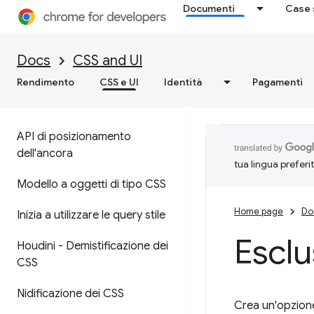
Documenti
Case 
Docs
CSS and UI
Rendimento
CSS e UI
Identità
Pagamenti
API di posizionamento
dell'ancora
tua lingua preferi
Modello a oggetti di tipo CSS
Home page
Do
Inizia a utilizzare le query stile
Esclu
Houdini - Demistificazione dei
CSS
Nidificazione dei CSS
Crea un'opzion