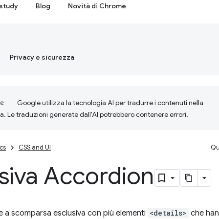
study
Blog
Novità di Chrome
Privacy e sicurezza
Google utilizza la tecnologia AI per tradurre i contenuti nella
ta. Le traduzioni generate dall'AI potrebbero contenere errori.
cs
CSS and UI
Qu
siva Accordion
e a scomparsa esclusiva con più elementi
<details>
che han