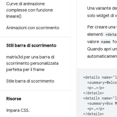
Curve di animazione
Una variante del
complesse con funzione
solo widget di v
lineare(
)
Per creare una 
Animazioni con scorrimento
elementi
<deta
valore
name
fo
Stili barra di scorrimento
Quando apri un
automaticamen
matrix3d per una barra di
scorrimento personalizzata
perfetta per il frame
<details name="l
Stile barra di scorrimento
  <summary>Welco
  <p>…</p>

</details>

<details name="l
Risorse
  <summary>Box M
  <p>…</p>

Impara CSS
.
</details>
