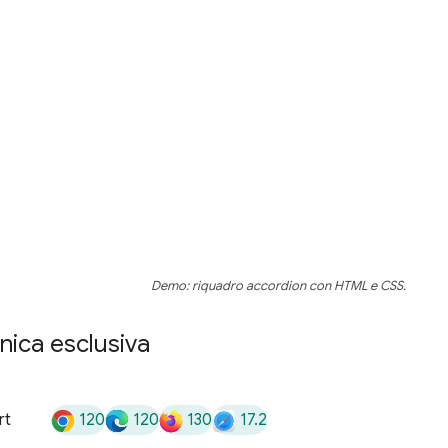
Demo: riquadro accordion con HTML e CSS.
nica esclusiva
120
120
130
17.2
rt