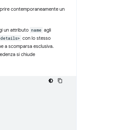
le aprire contemporaneamente un
i un attributo
name
agli
<details>
con lo stesso
e a scomparsa esclusiva.
cedenza si chiude