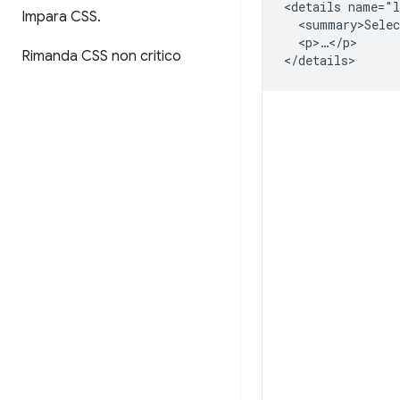
<details name="l
Impara CSS
.
  <summary>Selec
  <p>…</p>

Rimanda CSS non critico