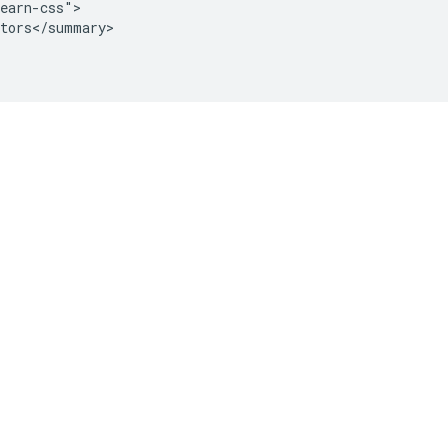
earn-css">

tors</summary>
