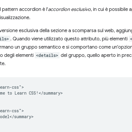
 pattern accordion è l'
accordion esclusivo
, in cui è possibi
isualizzazione.
versione esclusiva della sezione a scomparsa sul web, aggiung
ils>
. Quando viene utilizzato questo attributo, più elementi
rmano un gruppo semantico e si comportano come un'opzion
o degli elementi
<details>
del gruppo, quello aperto in pre
te.
earn-css">

me to Learn CSS!</summary>

earn-css">

odel</summary>
