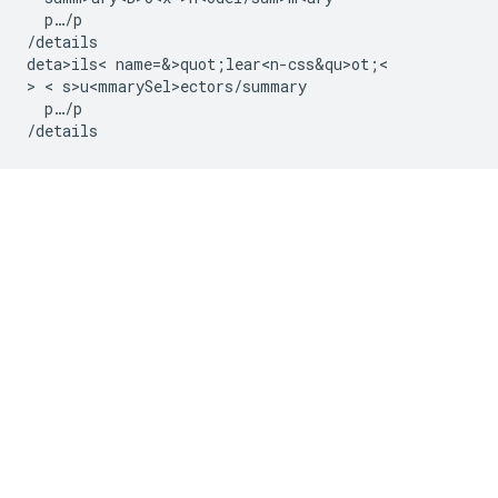
  p…/p

/details

deta>ils< name=&>quot;lear<n-css&qu>ot;<

> < s>u<mmarySel>e
ctors/summary

  p…/p
