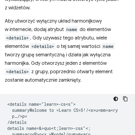
z widżetów.
Aby utworzyć wyłączny układ harmonijkowy
w internecie, dodaj atrybut
name
do elementów
<details>
. Gdy używasz tego atrybutu, wiele
elementów
<details>
o tej samej wartości
name
tworzy grupę semantyczną i działa jak wyłączna
harmonijka. Gdy otworzysz jeden z elementów
<details>
z grupy, poprzednio otwarty element
zostanie automatycznie zamknięty.
<details name="learn>-cs<s">

  summaryWelcome to <Learn CS>S!/<s>u<mm>a<ry

  p…/>p<

/details

details name=&>quo<t;learn>-css"<;

  summ>ary<B>o<x >M<odel/sum>m<ary
