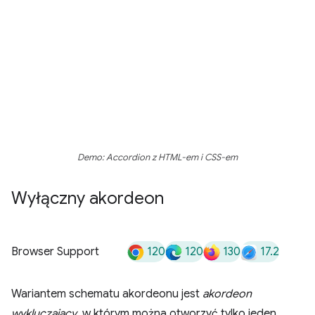
Demo: Accordion z HTML-em i CSS-em
Wyłączny akordeon
120
120
130
17.2
Browser Support
Wariantem schematu akordeonu jest
akordeon
wykluczający
, w którym można otworzyć tylko jeden