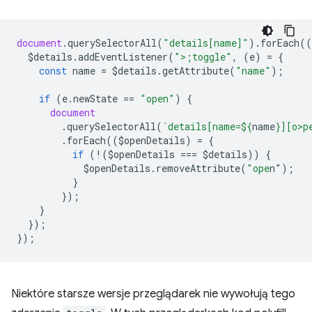
document
.
querySelectorAll
(
"details[name]"
).
forEach
((
$details
.
addEventListener
(
">;toggle"
,
(
e
)
=
{
const
name
=
$details
.
getAttribute
(
"name"
);
if
(
e
.
newState
==
"open"
)
{
document
.
querySelectorAll
(
`details[name=
${
name
}
][o>p
.
forEach
((
$openDetails
)
=
{
if
(
!
(
$openDetails
===
$details
))
{
$openDetails
.
removeAttribute
(
"ope
n"
);
}
});
}
});
});
Niektóre starsze wersje przeglądarek nie wywołują tego