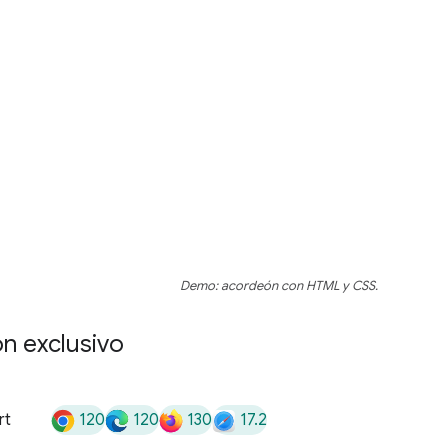
Demo: acordeón con HTML y CSS.
n exclusivo
120
120
130
17.2
rt