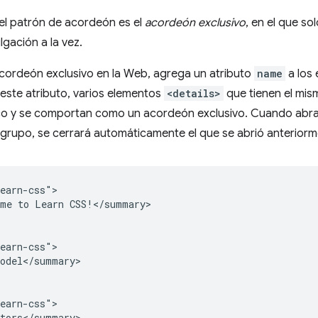
el patrón de acordeón es el
acordeón exclusivo
, en el que so
lgación a la vez.
acordeón exclusivo en la Web, agrega un atributo
name
a los
este atributo, varios elementos
<details>
que tienen el mis
o y se comportan como un acordeón exclusivo. Cuando abra
 grupo, se cerrará automáticamente el que se abrió anteriorm
earn-css">

me to Learn CSS!</summary>

earn-css">

odel</summary>

earn-css">

tors</summary>
