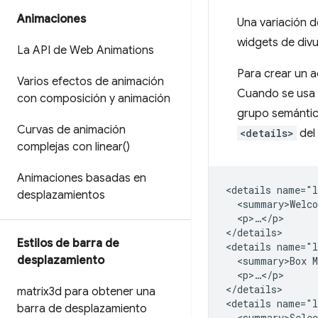
Animaciones
Una variación d
widgets de divu
La API de Web Animations
Para crear un 
Varios efectos de animación
Cuando se usa 
con composición y animación
grupo semántic
Curvas de animación
<details>
del
complejas con
linear(
)
Animaciones basadas en
<details name="l
desplazamientos
  <summary>Welco
  <p>…</p>

</details>

Estilos de barra de
<details name="l
desplazamiento
  <summary>Box M
  <p>…</p>

</details>

matrix3d para obtener una
<details name="l
barra de desplazamiento
  <summary>Selec