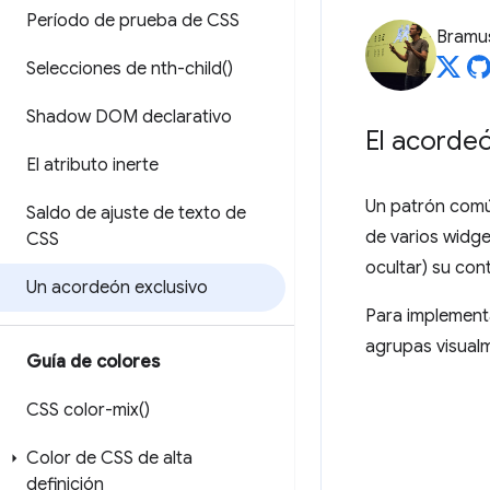
Período de prueba de CSS
Bramu
Selecciones de
nth-child(
)
Shadow DOM declarativo
El acorde
El atributo inerte
Un patrón comú
Saldo de ajuste de texto de
de varios widge
CSS
ocultar) su con
Un acordeón exclusivo
Para implement
agrupas visualm
Guía de colores
CSS
color-mix(
)
Color de CSS de alta
definición