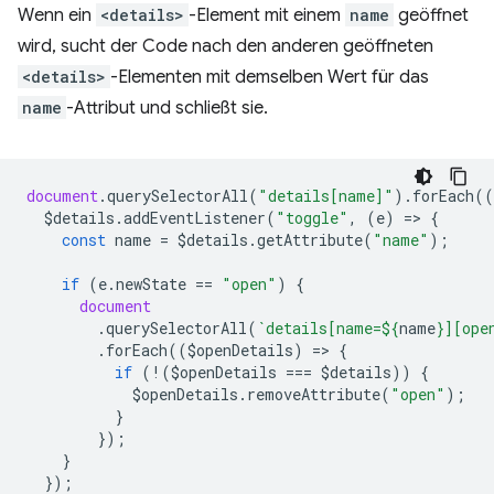
Wenn ein
<details>
-Element mit einem
name
geöffnet
wird, sucht der Code nach den anderen geöffneten
<details>
-Elementen mit demselben Wert für das
name
-Attribut und schließt sie.
document
.
querySelectorAll
(
"details[name]"
).
forEach
((
$details
.
addEventListener
(
"toggle"
,
(
e
)
=
>
{
const
name
=
$details
.
getAttribute
(
"name"
);
if
(
e
.
newState
==
"open"
)
{
document
.
querySelectorAll
(
`details[name=
${
name
}
][ope
.
forEach
((
$openDetails
)
=
>
{
if
(
!
(
$openDetails
===
$details
))
{
$openDetails
.
removeAttribute
(
"open"
);
}
});
}
});