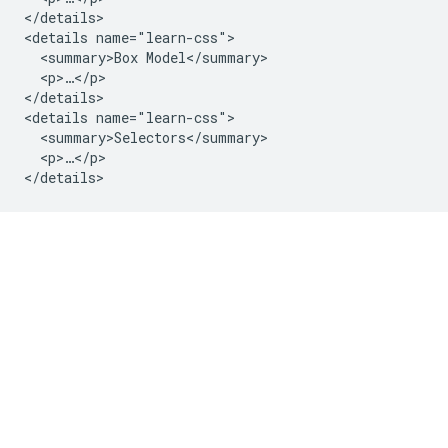
</details>

<details name="learn-css">

  <summary>Box Model</summary>

  <p>…</p>

</details>

<details name="learn-css">

  <summary>Selectors</summary>

  <p>…</p>
