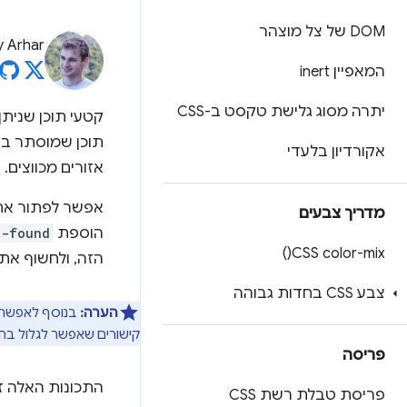
DOM של צל מוצהר
y Arhar
המאפיין inert
יתרה מסוג גלישת טקסט ב-CSS
קטעי תוכן שניתן
תוכן שמוסתר בק
אקורדיון בלעדי
אזורים מכווצים.
אפשר לפתור את ה
מדריך צבעים
הוספת
l-found
)
CSS
color-mix(
הזה, ולחשוף א
צבע CSS בחדות גבוהה
הערה:
קישורים שאפשר לגלול ב
פריסה
התכונות האלה זמינות מגרסת ome 102
פריסת טבלת רשת CSS