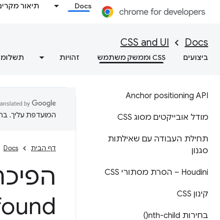
Docs
תיאור מקרים
CSS and UI
Docs
ביצועים
CSS וממשק משתמש
זהויות
תשלומי
Anchor positioning API
המועדפת עליך. בתרג
מודל אובייקטים מסוג CSS
תחילת העבודה עם שאילתות
דף הבית
Docs
סגנון
הפיכת
Houdini – הסרת מסתורי CSS
קינון CSS
found
בחירות
nth-child(
)