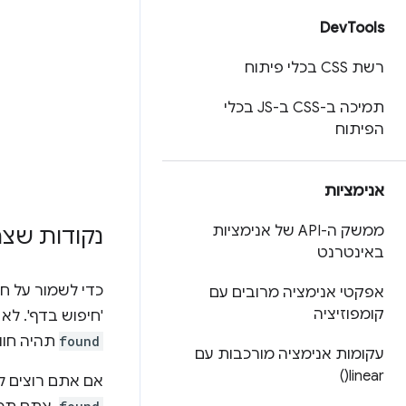
Dev
Tools
רשת CSS בכלי פיתוח
תמיכה ב-CSS ב-JS בכלי
הפיתוח
אנימציות
ממשק ה-API של אנימציות
נקודות שצר
באינטרנט
כדי לשמור על ח
אפקטי אנימציה מרובים עם
קומפוזיציה
'חיפוש בדף'. ל
found
תהיה חוו
עקומות אנימציה מורכבות עם
)
linear(
אם אתם רוצים ל