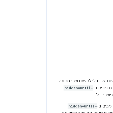
יות גלוי בלי להשתמש בתכונה
תומכים ב-
hidden=until-
וש בדף'.
מכים ב-
hidden=until-