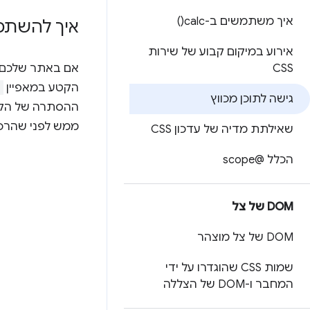
איך משתמשים ב
-calc(
)
איך להשתמ
אירוע במיקום קבוע של שירות
CSS
אם באתר שלכם כ
הקטע במאפיין
d
גישה לתוכן מכווץ
ההסתרה של הקטע
ממש לפני שהרכי
שאילתת מדיה של עדכון CSS
הכלל @scope
DOM של צל
DOM של צל מוצהר
שמות CSS שהוגדרו על ידי
המחבר ו-DOM של הצללה