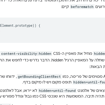
יד יכולים להרחיב את התוכן המוסתר בדפדפנים האלה. כדי לזה
רועים
beforematch
קיים:
LElement
.
prototype
))
{
t
hidde
מחיל את מאפיין ה-CSS
content-visibility:hidden
ב
שחלה על המאפיין הרגיל hidden. הדבר נדרש כד
 הבאות:
getBoundingClientRect
, ידווחו ש
hidden=until-fo
תופס מקום ויש לו מיקום בדף.
צאים של אלמנט
hidden=until-found
לא ייראו, אבל לאלמנט
 המשמעות היא שנכסי CSS כמו גבול וגודל מפורש עדיין ישפיעו על העיבוד.