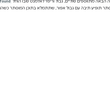
הבאה מתווספים שוליים, גבול וריפוי לאלמנט שבו הוחל
found
וסתר תופיע תיבה עם גבול אפור, שתתמלא בתוכן המוסתר כשהוא