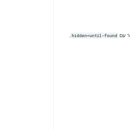
ר עם
hidden=until-found
.