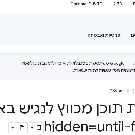
בלוג
חדש ב-Chrome
ם
פרטיות ואבטחה
‫Google משתמשת בטכנולוגיית AI כדי לתרגם תוכן לשפה
ומים כאלו עשויות להיות שגיאות.
CSS and UI
 תוכן מכווץ לנגיש ב
hidden=until-