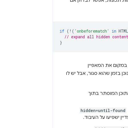
ות תכונות, אפשר לבדוק אם
if
(
!
(
'onbeforematch'
in
HTM
// expand all hidden conten
}
מקום את המאפיין
י לחפש את התוכן בזמן שהוא סגור, אבל יש לו
התוכן המוסתר בתוך
hidden=until-found