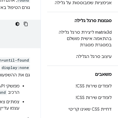
found
, אתם תמ
אנימציות שמבוססות על גלילה
גורם הטיפול באי
סגנונות סרגל גלילה
matrix3d ליצירת סרגל גלילה
בהתאמה אישית מושלם
במסגרת מסגרת
עיצוב סרגל הגלילה
n=until-found
display:none
משאבים
גם את ההשפעות
לומדים שירות CSS!
ממשקי API מסוימים של פריסה, כמו
הרכיב
und
לומדים שירות CSS!
צמתים צא
עצמו עדיין תהיה תיבה.
דחיית CSS שאינו קריטי