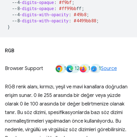
--4
-digits-opaque
:
#f9bf
;
--8
-digits-opaque
:
#ff99bb
ff
;
--4
-digits-with-opacity
:
#49b8
;
--8
-digits-with-opacity
:
#4499bb
88
;
}
RGB
1
12
1
1
Browser Support
Source
RGB renk alanı, kırmızı, yeşil ve mavi kanallara doğrudan
erişim sunar. 0 ile 255 arasında bir değer veya yüzde
olarak 0 ile 100 arasında bir değer belirtmenize olanak
tanır. Bu söz dizimi, spesifikasyonlarda bazı söz dizimi
normalleştirmeleri yapılmadan önce kullanılıyordu. Bu
nedenle, virgüllü ve virgülsüz söz dizimleri görebilirsiniz.