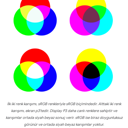
İlk iki renk karışımı, sRGB renkleriyle sRGB biçimindedir. Alttaki iki renk
karışımı, ekran p3'tedir. Display P3 daha canlı renklere sahiptir ve
karışımlar ortada siyah beyaz sonuç verir. sRGB ise biraz doygunluksuz
görünür ve ortada siyah beyaz karışımlar yoktur.