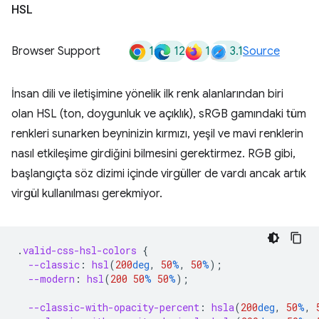
HSL
1
12
1
3.1
Browser Support
Source
İnsan dili ve iletişimine yönelik ilk renk alanlarından biri
olan HSL (ton, doygunluk ve açıklık), sRGB gamındaki tüm
renkleri sunarken beyninizin kırmızı, yeşil ve mavi renklerin
nasıl etkileşime girdiğini bilmesini gerektirmez. RGB gibi,
başlangıçta söz dizimi içinde virgüller de vardı ancak artık
virgül kullanılması gerekmiyor.
.
valid-css-hsl-colors
{
--classic
:
hsl
(
200
deg
,
50
%
,
50
%
);
--modern
:
hsl
(
200
50
%
50
%
);
--classic-with-opacity-percent
:
hsla
(
200
deg
,
50
%
,