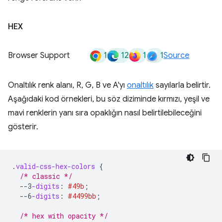
HEX
1
12
1
1
Browser Support
Source
Onaltılık renk alanı, R, G, B ve A'yı
onaltılık
sayılarla belirtir.
Aşağıdaki kod örnekleri, bu söz diziminde kırmızı, yeşil ve
mavi renklerin yanı sıra opaklığın nasıl belirtilebileceğini
gösterir.
.
valid-css-hex-colors
{
/* classic */
--3
-digits
:
#49b
;
--6
-digits
:
#4499bb
;
/* hex with opacity */