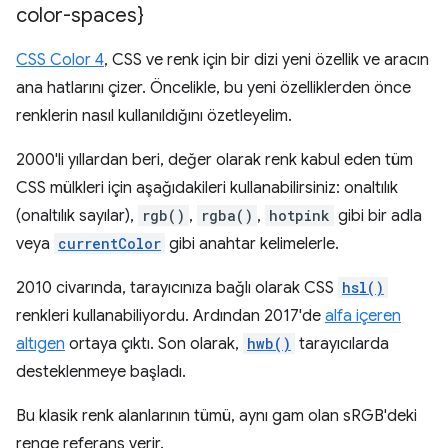
color-spaces}
CSS Color 4
, CSS ve renk için bir dizi yeni özellik ve aracın
ana hatlarını çizer. Öncelikle, bu yeni özelliklerden önce
renklerin nasıl kullanıldığını özetleyelim.
2000'li yıllardan beri, değer olarak renk kabul eden tüm
CSS mülkleri için aşağıdakileri kullanabilirsiniz: onaltılık
(onaltılık sayılar),
rgb()
,
rgba()
,
hotpink
gibi bir adla
veya
currentColor
gibi anahtar kelimelerle.
2010 civarında, tarayıcınıza bağlı olarak CSS
hsl()
renkleri kullanabiliyordu. Ardından 2017'de
alfa içeren
altıgen
ortaya çıktı. Son olarak,
hwb()
tarayıcılarda
desteklenmeye başladı.
Bu klasik renk alanlarının tümü, aynı gam olan sRGB'deki
renge referans verir.