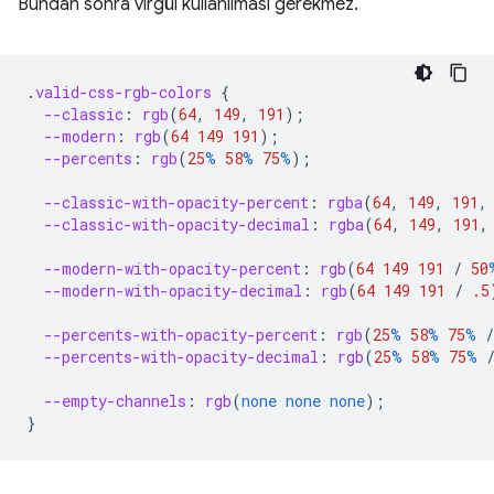
Bundan sonra virgül kullanılması gerekmez.
.
valid-css-rgb-colors
{
--classic
:
rgb
(
64
,
149
,
191
);
--modern
:
rgb
(
64
149
191
);
--percents
:
rgb
(
25
%
58
%
75
%
);
--classic-with-opacity-percent
:
rgba
(
64
,
149
,
191
,
--classic-with-opacity-decimal
:
rgba
(
64
,
149
,
191
,
--modern-with-opacity-percent
:
rgb
(
64
149
191
/
50
--modern-with-opacity-decimal
:
rgb
(
64
149
191
/
.5
--percents-with-opacity-percent
:
rgb
(
25
%
58
%
75
%
/
--percents-with-opacity-decimal
:
rgb
(
25
%
58
%
75
%
--empty-channels
:
rgb
(
none
none
none
);
}