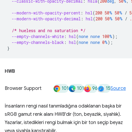
--classic-with-opacity-decimal
:
hsla
(
200
deg
,
50
%
,
--modern-with-opacity-percent
:
hsl
(
200
50
%
50
%
/
5
--modern-with-opacity-decimal
:
hsl
(
200
50
%
50
%
/
.
/* hueless and no saturation */
--empty-channels-white
:
hsl
(
none
none
100
%
);
--empty-channels-black
:
hsl
(
none
none
0
%
);
}
HWB
101
101
96
15
Browser Support
Source
İnsanların rengi nasıl tanımladığına odaklanan başka bir
sRGB gamut renk alanı HWB'dir (ton, beyazlık, siyahlık).
Yazarlar, istedikleri rengi bulmak için bir ton seçip beyaz
veya siyahla karıştırabilir.