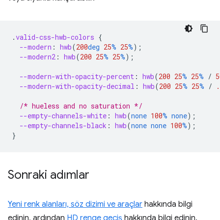
.
valid-css-hwb-colors
{
--modern
:
hwb
(
200
deg
25
%
25
%
);
--modern2
:
hwb
(
200
25
%
25
%
);
--modern-with-opacity-percent
:
hwb
(
200
25
%
25
%
/
5
--modern-with-opacity-decimal
:
hwb
(
200
25
%
25
%
/
.
/* hueless and no saturation */
--empty-channels-white
:
hwb
(
none
100
%
none
);
--empty-channels-black
:
hwb
(
none
none
100
%
);
}
Sonraki adımlar
Yeni renk alanları, söz dizimi ve araçlar
hakkında bilgi
edinin, ardından
HD renge geçiş
hakkında bilgi edinin.