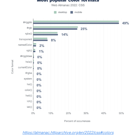
https://almanac.httparchive.org/en/2022/css#colors