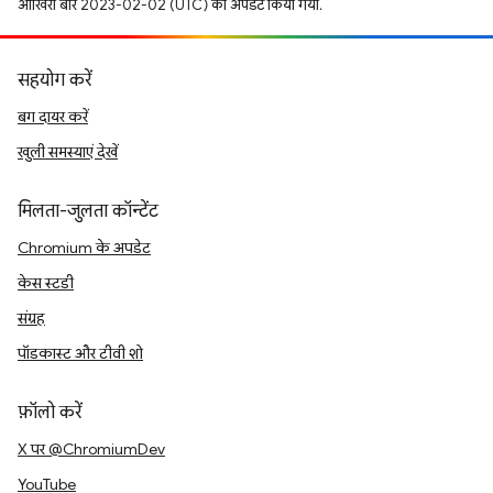
आखिरी बार 2023-02-02 (UTC) को अपडेट किया गया.
सहयोग करें
बग दायर करें
खुली समस्याएं देखें
मिलता-जुलता कॉन्टेंट
Chromium के अपडेट
केस स्टडी
संग्रह
पॉडकास्ट और टीवी शो
फ़ॉलो करें
X पर @ChromiumDev
YouTube