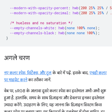
--modern-with-opacity-percent
:
hwb
(
200
25
%
25
%
/
5
--modern-with-opacity-decimal
:
hwb
(
200
25
%
25
%
/
.
/* hueless and no saturation */
--empty-channels-white
:
hwb
(
none
100
%
none
);
--empty-channels-black
:
hwb
(
none
none
100
%
);
}
अगले चरण
नए कलर स्पेस, सिंटैक्स, और टूल
के बारे में पढ़ें. इसके बाद,
एचडी कलर
पर माइग्रेट करने
का तरीका जानें.
वेब पर, sRGB के अलावा दूसरे कलर स्पेस का इस्तेमाल अभी-अभी शुरू
हुआ है. हालांकि, समय के साथ डिज़ाइनर और डेवलपर इनका इस्तेमाल
ज़्यादा करेंगे. उदाहरण के लिए, यह जानना कि डिज़ाइन सिस्टम किस