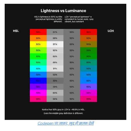
Codepen पर जाकर, खुद ही झलक देखें