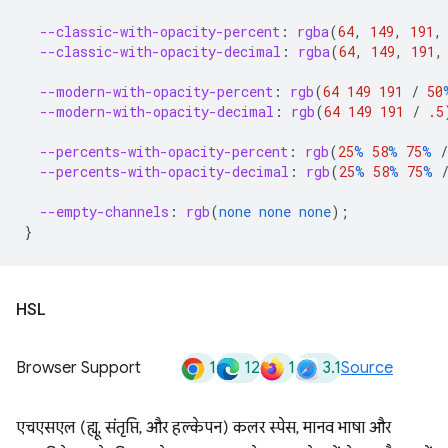
--classic-with-opacity-percent
:
rgba
(
64
,
149
,
191
,
--classic-with-opacity-decimal
:
rgba
(
64
,
149
,
191
,
--modern-with-opacity-percent
:
rgb
(
64
149
191
/
50
--modern-with-opacity-decimal
:
rgb
(
64
149
191
/
.5
--percents-with-opacity-percent
:
rgb
(
25
%
58
%
75
%
/
--percents-with-opacity-decimal
:
rgb
(
25
%
58
%
75
%
--empty-channels
:
rgb
(
none
none
none
);
}
HSL
1
12
1
3.1
Browser Support
Source
एचएसएल (ह्यू, संतृप्ति, और हल्केपन) कलर स्पेस, मानव भाषा और