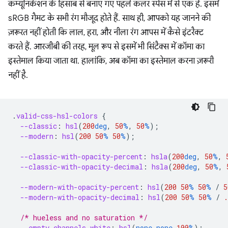
कम्यूनिकेशन के हिसाब से बनाए गए पहले कलर स्पेस में से एक है. इसमें
sRGB गैमट के सभी रंग मौजूद होते हैं. साथ ही, आपको यह जानने की
ज़रूरत नहीं होती कि लाल, हरा, और नीला रंग आपस में कैसे इंटरैक्ट
करते हैं. आरजीबी की तरह, मूल रूप से इसमें भी सिंटैक्स में कॉमा का
इस्तेमाल किया जाता था. हालांकि, अब कॉमा का इस्तेमाल करना ज़रूरी
नहीं है.
.
valid-css-hsl-colors
{
--classic
:
hsl
(
200
deg
,
50
%
,
50
%
);
--modern
:
hsl
(
200
50
%
50
%
);
--classic-with-opacity-percent
:
hsla
(
200
deg
,
50
%
,
--classic-with-opacity-decimal
:
hsla
(
200
deg
,
50
%
,
--modern-with-opacity-percent
:
hsl
(
200
50
%
50
%
/
5
--modern-with-opacity-decimal
:
hsl
(
200
50
%
50
%
/
.
/* hueless and no saturation */
--empty-channels-white
:
hsl
(
none
none
100
%
);