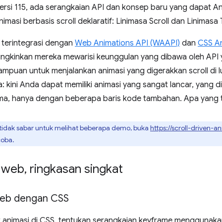
ersi 115, ada serangkaian API dan konsep baru yang dapat 
imasi berbasis scroll deklaratif: Linimasa Scroll dan Linimasa 
 terintegrasi dengan
Web Animations API (WAAPI)
dan
CSS An
gkinkan mereka mewarisi keunggulan yang dibawa oleh API yan
puan untuk menjalankan animasi yang digerakkan scroll di l
a: kini Anda dapat memiliki animasi yang sangat lancar, yang di
ama, hanya dengan beberapa baris kode tambahan. Apa yang ti
tidak sabar untuk melihat beberapa demo, buka
https://scroll-driven-a
coba.
i web
,
ringkasan singkat
web dengan CSS
animasi di CSS, tentukan serangkaian keyframe menggunaka