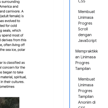
CSS
Membuat
Linimasa
Progres
Scroll
dengan
JavaScript
Mempraktikk
an Linimasa
Progres
Tampilan
Membuat
Linimasa
Progres
Tampilan
Anonim di