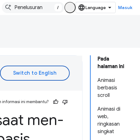
/
Masuk
Pada
halaman ini
Animasi
berbasis
scroll
 informasi ini membantu?
Animasi di
saat men-
web,
ringkasan
singkat
basis