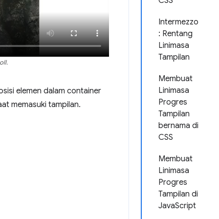
CSS
Intermezzo
: Rentang
Linimasa
Tampilan
ll.
Membuat
Linimasa
osisi elemen dalam container
Progres
aat memasuki tampilan.
Tampilan
bernama di
CSS
Membuat
Linimasa
Progres
Tampilan di
JavaScript