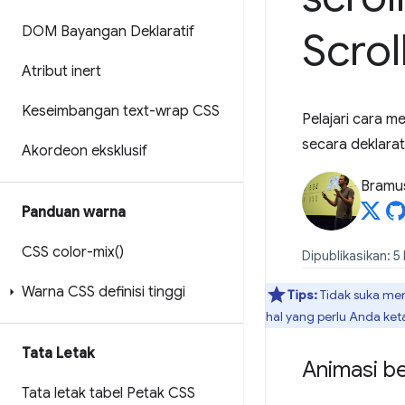
DOM Bayangan Deklaratif
Scrol
Atribut inert
Keseimbangan text-wrap CSS
Pelajari cara m
secara deklarati
Akordeon eksklusif
Bramu
Panduan warna
CSS
color-mix(
)
Dipublikasikan: 5
Warna CSS definisi tinggi
Tips:
Tidak suka m
hal yang perlu Anda ket
Tata Letak
Animasi be
Tata letak tabel Petak CSS