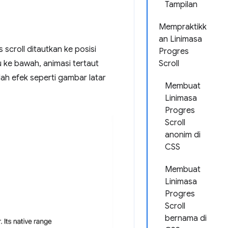
Tampilan
Mempraktikk
an Linimasa
scroll ditautkan ke posisi
Progres
u ke bawah, animasi tertaut
Scroll
h efek seperti gambar latar
Membuat
Linimasa
Progres
Scroll
anonim di
CSS
Membuat
Linimasa
Progres
Scroll
bernama di