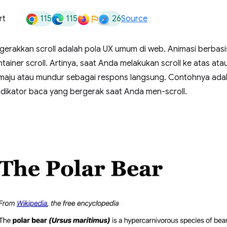
115
115
26
rt
Source
gerakkan scroll adalah pola UX umum di web. Animasi berbasis 
ntainer scroll. Artinya, saat Anda melakukan scroll ke atas ata
maju atau mundur sebagai respons langsung. Contohnya adala
ndikator baca yang bergerak saat Anda men-scroll.