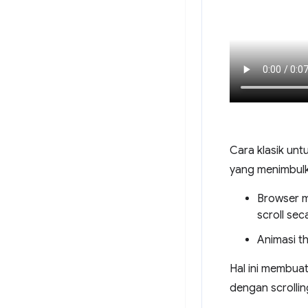
Cara klasik unt
yang menimbulk
Browser m
scroll sec
Animasi t
Hal ini membuat
dengan scrollin