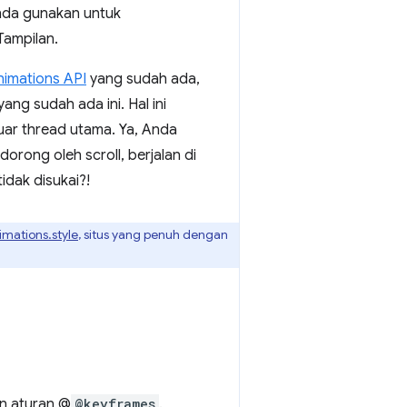
Anda gunakan untuk
Tampilan.
imations API
yang sudah ada,
g sudah ada ini. Hal ini
uar thread utama. Ya, Anda
dorong oleh scroll, berjalan di
dak disukai?!
nimations.style
, situs yang penuh dengan
n aturan @
@keyframes
.