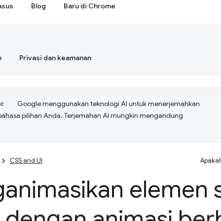
asus
Blog
Baru di Chrome
n
Privasi dan keamanan
Google menggunakan teknologi AI untuk menerjemahkan
bahasa pilihan Anda. Terjemahan AI mungkin mengandung
CSS and UI
Apakah
animasikan elemen 
l dengan animasi ber