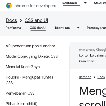
Dokumen
Studi k
Docs
CSS and UI
Performa
CSS dan UI
Identitas
Pembayara
API penentuan posisi anchor
konten ke dalam 
Model Objek yang Diketik CSS
kesalahan.
Memulai Kueri Gaya
Houdini - Mengupas Tuntas
Beranda
Docs
CSS
Meng
Penyebaran CSS
scrol
Pilihan
ke-n-child(
)