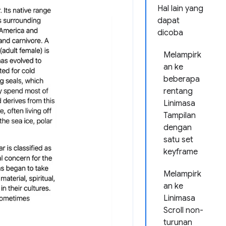
Hal lain yang
dapat
dicoba
Melampirk
an ke
beberapa
rentang
Linimasa
Tampilan
dengan
satu set
keyframe
Melampirk
an ke
Linimasa
Scroll non-
turunan