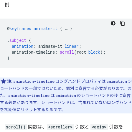
例:
@
keyframes
animate-it
{
…
}
.
subject
{
animation
:
animate-it
linear
;
animation-timeline
:
scroll
(
root
block
);
}
注:
ロングハンド プロパティは
シ
animation-timeline
animation
ョートハンドの一部ではないため、個別に宣言する必要があります。ま
た、
は
のショートハンドの後に宣言
animation-timeline
animation
する必要があります。ショートハンドは、含まれていないロングハンド
を初期値にリセットするためです。
scroll()
関数は、
<scroller>
引数と
<axis>
引数を