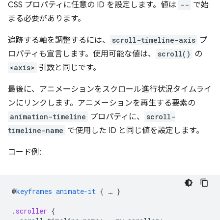
CSS プロパティに任意の ID を設定します。値は
--
で始
まる必要があります。
追跡する軸を調整するには、
scroll-timeline-axis
プ
ロパティも宣言します。使用可能な値は、
scroll()
の
<axis>
引数と同じです。
最後に、アニメーションをスクロール進行状況タイムライ
ンにリンクします。アニメーションを再生する要素の
animation-timeline
プロパティに、
scroll-
timeline-name
で使用した ID と同じ値を設定します。
コード例:
@
keyframes
animate-it
{
…
}
.
scroller
{