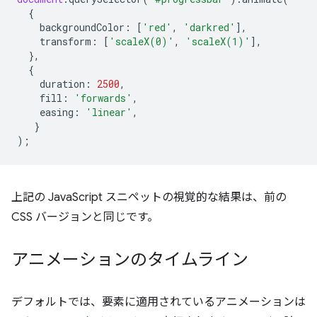
{
backgroundColor
:
[
'red'
,
'darkred'
],
transform
:
[
'scaleX(0)'
,
'scaleX(1)'
],
},
{
duration
:
2500
,
fill
:
'forwards'
,
easing
:
'linear'
,
}
);
上記の JavaScript スニペットの視覚的な結果は、前の
CSS バージョンと同じです。
アニメーションのタイムライン
デフォルトでは、要素に適用されているアニメーションは