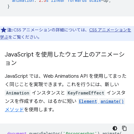
animation
:
2.5
s
linear
forwards
scale
-
up
;
}
注:
CSS アニメーションの詳細については、
CSS アニメーションを
学ぶ
をご覧ください。
Java
Script を使用したウェブ上のアニメーシ
ョン
JavaScript では、Web Animations API を使用してまった
く同じことを実現できます。これを行うには、新しい
Animation
インスタンスと
KeyFrameEffect
インスタ
ンスを作成するか、はるかに短い
Element
animate()
メソッド
を使用します。
document
.
querySelector
(
'#progressbar'
).
animate
(