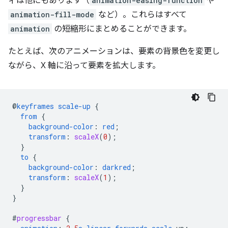
ィは他にもあります（
animation-easing-function
や
animation-fill-mode
など）。これらはすべて
animation
の短縮形にまとめることができます。
たとえば、次のアニメーションは、要素の背景色を変更し
ながら、X 軸に沿って要素を拡大します。
@
keyframes
scale-up
{
from
{
background-color
:
red
;
transform
:
scaleX
(
0
);
}
to
{
background-color
:
darkred
;
transform
:
scaleX
(
1
);
}
}
#
progressbar
{