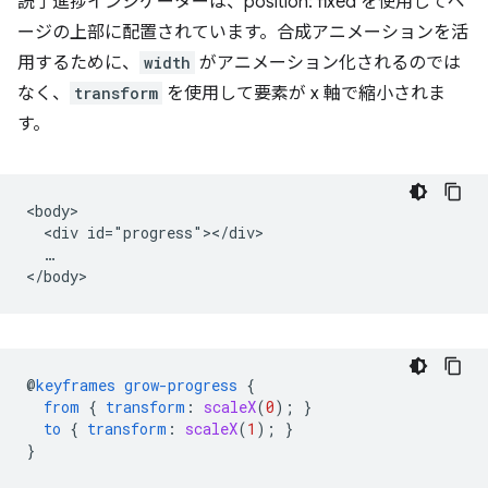
読了進捗インジケーターは、position: fixed を使用してペ
ージの上部に配置されています。合成アニメーションを活
用するために、
width
がアニメーション化されるのでは
なく、
transform
を使用して要素が x 軸で縮小されま
す。
<body>

  <div id="progress"></div>

  …

@
keyframes
grow-progress
{
from
{
transform
:
scaleX
(
0
);
}
to
{
transform
:
scaleX
(
1
);
}
}