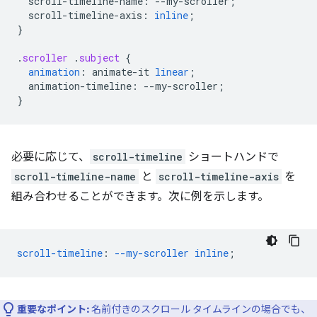
scroll-timeline-name
:
--
my-scroller
;
scroll-timeline-axis
:
inline
;
}
.
scroller
.
subject
{
animation
:
animate-it
linear
;
animation-timeline
:
--
my-scroller
;
}
必要に応じて、
scroll-timeline
ショートハンドで
scroll-timeline-name
と
scroll-timeline-axis
を
組み合わせることができます。次に例を示します。
scroll-timeline
:
--my-scroller
inline
;
重要なポイント:
名前付きのスクロール タイムラインの場合でも、