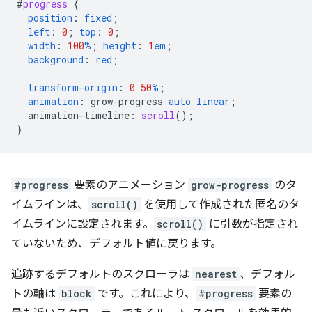
#
progress
{
position
:
fixed
;
left
:
0
;
top
:
0
;
width
:
100
%
;
height
:
1
em
;
background
:
red
;
transform-origin
:
0
50
%
;
animation
:
grow-progress
auto
linear
;
animation-timeline
:
scroll
();
}
#progress
要素のアニメーション
grow-progress
のタ
イムラインは、
scroll()
を使用して作成された匿名のタ
イムラインに設定されます。
scroll()
に引数が指定され
ていないため、デフォルト値に戻ります。
追跡するデフォルトのスクローラは
nearest
、デフォル
トの軸は
block
です。これにより、
#progress
要素の