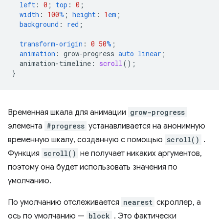
left
:
0
;
top
:
0
;
width
:
100
%
;
height
:
1
em
;
background
:
red
;
transform-origin
:
0
50
%
;
animation
:
grow-progress
auto
linear
;
animation-timeline
:
scroll
();
}
Временная шкала для анимации
grow-progress
элемента
#progress
устанавливается на анонимную
временную шкалу, созданную с помощью
scroll()
.
Функция
scroll()
не получает никаких аргументов,
поэтому она будет использовать значения по
умолчанию.
По умолчанию отслеживается
nearest
скроллер, а
ось по умолчанию —
block
. Это фактически