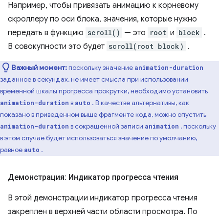
Например, чтобы привязать анимацию к корневому
скроллеру по оси блока, значения, которые нужно
передать в функцию
scroll()
— это
root
и
block
.
В совокупности это будет
scroll(root block)
.
Важный момент:
поскольку значение
animation-duration
заданное в секундах, не имеет смысла при использовании
временной шкалы прогресса прокрутки, необходимо установить
в
. В качестве альтернативы, как
animation-duration
auto
показано в приведенном выше фрагменте кода, можно опустить
в сокращенной записи
, поскольку
animation-duration
animation
в этом случае будет использоваться значение по умолчанию,
равное
.
auto
Демонстрация: Индикатор прогресса чтения
В этой демонстрации индикатор прогресса чтения
закреплен в верхней части области просмотра. По