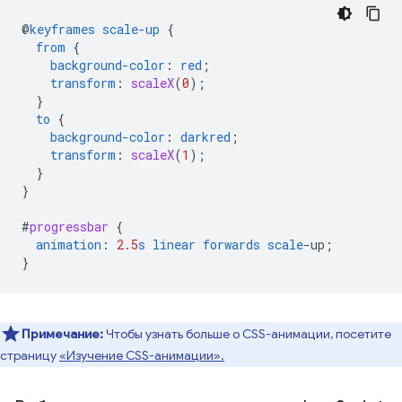
@
keyframes
scale-up
{
from
{
background-color
:
red
;
transform
:
scaleX
(
0
);
}
to
{
background-color
:
darkred
;
transform
:
scaleX
(
1
);
}
}
#
progressbar
{
animation
:
2.5
s
linear
forwards
scale
-
up
;
}
Примечание:
Чтобы узнать больше о CSS-анимации, посетите
страницу
«Изучение CSS-анимации».