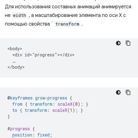
Для использования составных анимаций анимируется
не
width
, а масштабирование элемента по оси X с
помощью свойства `
transform
.
<body>

  <div id="progress"></div>

  …

@
keyframes
grow-progress
{
from
{
transform
:
scaleX
(
0
);
}
to
{
transform
:
scaleX
(
1
);
}
}
#
progress
{
position
:
fixed
;