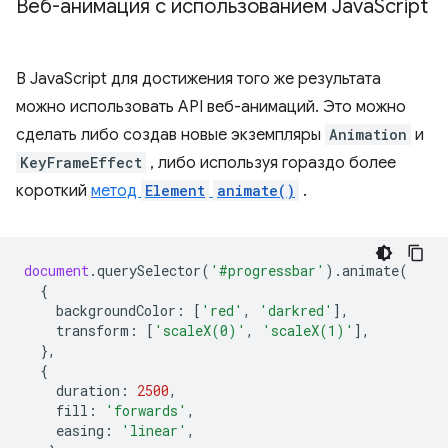
Веб-анимация с использованием Java
Script
В JavaScript для достижения того же результата
можно использовать API веб-анимаций. Это можно
сделать либо создав новые экземпляры
Animation
и
KeyFrameEffect
, либо используя гораздо более
короткий
метод
Element
animate()
.
document
.
querySelector
(
'#progressbar'
).
animate
(
{
backgroundColor
:
[
'red'
,
'darkred'
],
transform
:
[
'scaleX(0)'
,
'scaleX(1)'
],
},
{
duration
:
2500
,
fill
:
'forwards'
,
easing
:
'linear'
,