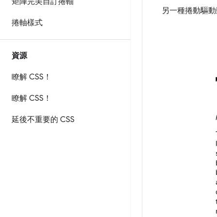
矩陣完美自訂捲軸
另一種捲動驅動
捲軸樣式
資源
瞭解 CSS！
瞭解 CSS！
延後不重要的 CSS