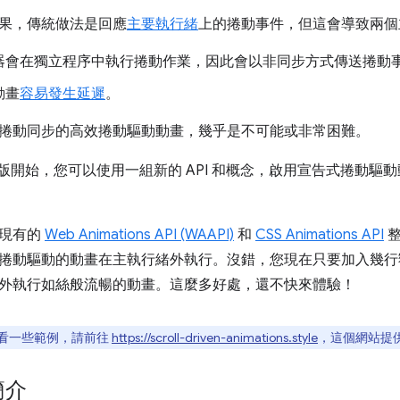
果，傳統做法是回應
主要執行緒
上的捲動事件，但這會導致兩個
器會在獨立程序中執行捲動作業，因此會以非同步方式傳送捲動
動畫
容易發生延遲
。
捲動同步的高效捲動驅動動畫，幾乎是不可能或非常困難。
 115 版開始，您可以使用一組新的 API 和概念，啟用宣告式捲
與現有的
Web Animations API (WAAPI)
和
CSS Animations API
整
捲動驅動的動畫在主執行緒外執行。沒錯，您現在只要加入幾行
外執行如絲般流暢的動畫。這麼多好處，還不快來體驗！
看一些範例，請前往
https://scroll-driven-animations.style
，這個網站提
簡介