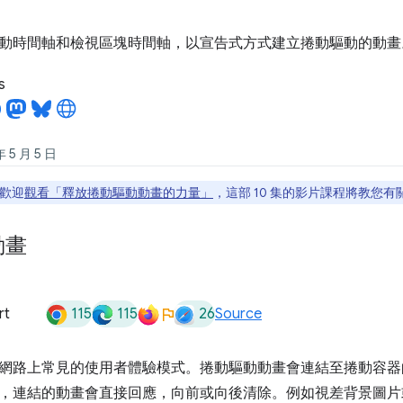
動時間軸和檢視區塊時間軸，以宣告式方式建立捲動驅動的動畫
s
5 月 5 日
歡迎
觀看「釋放捲動驅動動畫的力量」
，這部 10 集的影片課程將教您
動畫
115
115
26
rt
Source
網路上常見的使用者體驗模式。捲動驅動動畫會連結至捲動容器
，連結的動畫會直接回應，向前或向後清除。例如視差背景圖片