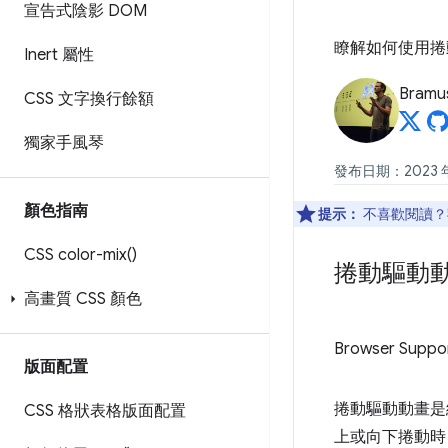
宣告式陰影 DOM
瞭解如何使用捲
Inert 屬性
Bramu
CSS 文字換行餘額
獨家手風琴
發布日期：2023 年 
顏色指南
提示：
不喜歡閱讀？
CSS
color-mix(
)
捲動驅動
高畫質 CSS 顏色
Browser Suppo
版面配置
捲動驅動動畫是
CSS 格狀表格版面配置
上或向下捲動時