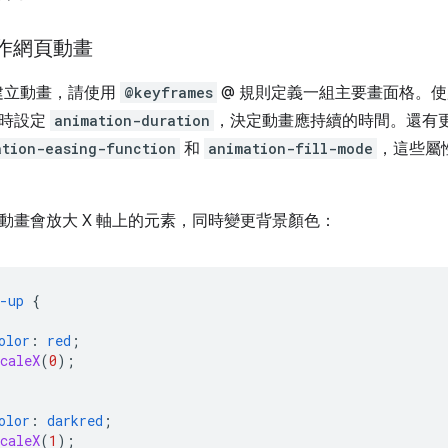
製作網頁動畫
中建立動畫，請使用
@keyframes
@ 規則定義一組主要畫面格。
同時設定
animation-duration
，決定動畫應持續的時間。還有
ation-easing-function
和
animation-fill-mode
，這些屬
動畫會放大 X 軸上的元素，同時變更背景顏色：
-up
{
olor
:
red
;
caleX
(
0
);
olor
:
darkred
;
caleX
(
1
);