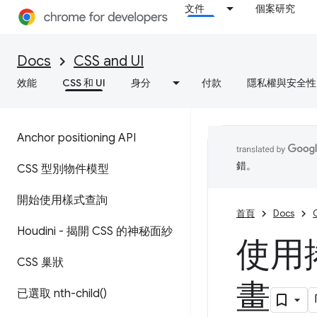
文件
個案研究
Docs
CSS and UI
效能
CSS 和 UI
身分
付款
隱私權與安全性
Anchor positioning API
錯。
CSS 型別物件模型
開始使用樣式查詢
首頁
Docs
Houdini - 揭開 CSS 的神秘面紗
使用
CSS 巢狀
畫
已選取
nth-child(
)