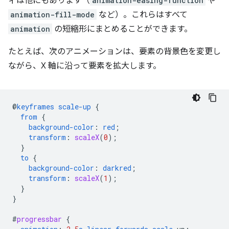
ィは他にもあります（
animation-easing-function
や
animation-fill-mode
など）。これらはすべて
animation
の短縮形にまとめることができます。
たとえば、次のアニメーションは、要素の背景色を変更し
ながら、X 軸に沿って要素を拡大します。
@
keyframes
scale-up
{
from
{
background-color
:
red
;
transform
:
scaleX
(
0
);
}
to
{
background-color
:
darkred
;
transform
:
scaleX
(
1
);
}
}
#
progressbar
{