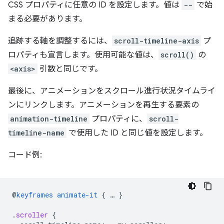
CSS プロパティに任意の ID を設定します。値は
--
で始
まる必要があります。
追跡する軸を調整するには、
scroll-timeline-axis
プ
ロパティも宣言します。使用可能な値は、
scroll()
の
<axis>
引数と同じです。
最後に、アニメーションをスクロール進行状況タイムライ
ンにリンクします。アニメーションを再生する要素の
animation-timeline
プロパティに、
scroll-
timeline-name
で使用した ID と同じ値を設定します。
コード例:
@
keyframes
animate-it
{
…
}
.
scroller
{