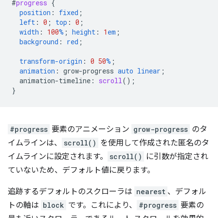
#
progress
{
position
:
fixed
;
left
:
0
;
top
:
0
;
width
:
100
%
;
height
:
1
em
;
background
:
red
;
transform-origin
:
0
50
%
;
animation
:
grow-progress
auto
linear
;
animation-timeline
:
scroll
();
}
#progress
要素のアニメーション
grow-progress
のタ
イムラインは、
scroll()
を使用して作成された匿名のタ
イムラインに設定されます。
scroll()
に引数が指定され
ていないため、デフォルト値に戻ります。
追跡するデフォルトのスクローラは
nearest
、デフォル
トの軸は
block
です。これにより、
#progress
要素の