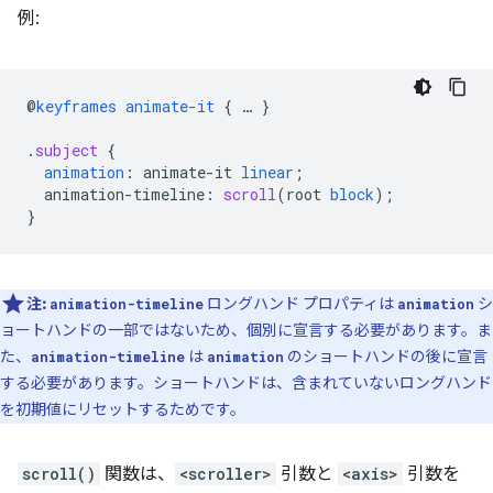
例:
@
keyframes
animate-it
{
…
}
.
subject
{
animation
:
animate-it
linear
;
animation-timeline
:
scroll
(
root
block
);
}
注:
ロングハンド プロパティは
シ
animation-timeline
animation
ョートハンドの一部ではないため、個別に宣言する必要があります。ま
た、
は
のショートハンドの後に宣言
animation-timeline
animation
する必要があります。ショートハンドは、含まれていないロングハンド
を初期値にリセットするためです。
scroll()
関数は、
<scroller>
引数と
<axis>
引数を