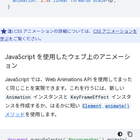
animation
:
2.5
s
linear
forwards
scale
-
up
;
}
注:
CSS アニメーションの詳細については、
CSS アニメーションを
学ぶ
をご覧ください。
Java
Script を使用したウェブ上のアニメーシ
ョン
JavaScript では、Web Animations API を使用してまった
く同じことを実現できます。これを行うには、新しい
Animation
インスタンスと
KeyFrameEffect
インスタ
ンスを作成するか、はるかに短い
Element
animate()
メソッド
を使用します。
document
.
querySelector
(
'#progressbar'
).
animate
(