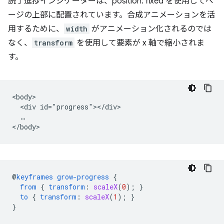
読了進捗インジケーターは、position: fixed を使用してペ
ージの上部に配置されています。合成アニメーションを活
用するために、
width
がアニメーション化されるのでは
なく、
transform
を使用して要素が x 軸で縮小されま
す。
<body>

  <div id="progress"></div>

  …

@
keyframes
grow-progress
{
from
{
transform
:
scaleX
(
0
);
}
to
{
transform
:
scaleX
(
1
);
}
}