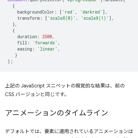
{
backgroundColor
:
[
'red'
,
'darkred'
],
transform
:
[
'scaleX(0)'
,
'scaleX(1)'
],
},
{
duration
:
2500
,
fill
:
'forwards'
,
easing
:
'linear'
,
}
);
上記の JavaScript スニペットの視覚的な結果は、前の
CSS バージョンと同じです。
アニメーションのタイムライン
デフォルトでは、要素に適用されているアニメーションは