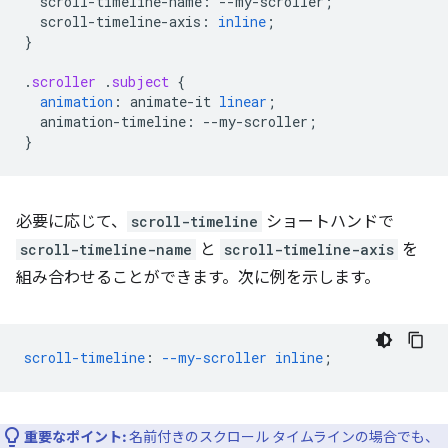
scroll-timeline-name
:
--
my-scroller
;
scroll-timeline-axis
:
inline
;
}
.
scroller
.
subject
{
animation
:
animate-it
linear
;
animation-timeline
:
--
my-scroller
;
}
必要に応じて、
scroll-timeline
ショートハンドで
scroll-timeline-name
と
scroll-timeline-axis
を
組み合わせることができます。次に例を示します。
scroll-timeline
:
--my-scroller
inline
;
重要なポイント:
名前付きのスクロール タイムラインの場合でも、