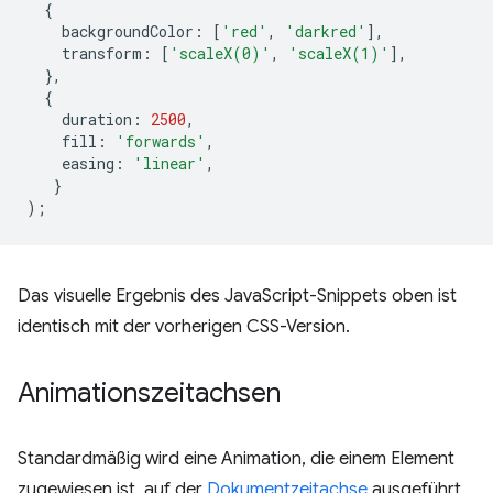
{
backgroundColor
:
[
'red'
,
'darkred'
],
transform
:
[
'scaleX(0)'
,
'scaleX(1)'
],
},
{
duration
:
2500
,
fill
:
'forwards'
,
easing
:
'linear'
,
}
);
Das visuelle Ergebnis des JavaScript-Snippets oben ist
identisch mit der vorherigen CSS-Version.
Animationszeitachsen
Standardmäßig wird eine Animation, die einem Element
zugewiesen ist, auf der
Dokumentzeitachse
ausgeführt.