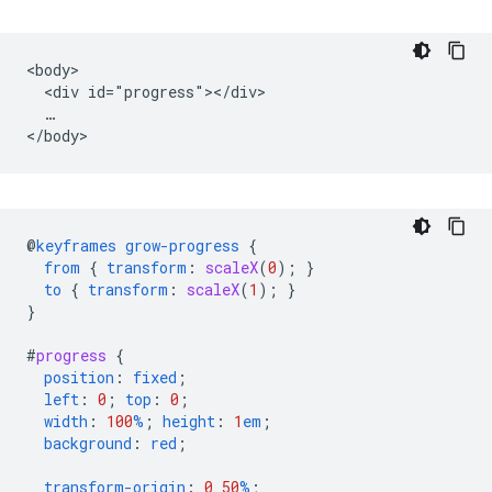
<body>

  <div id="progress"></div>

  …

@
keyframes
grow-progress
{
from
{
transform
:
scaleX
(
0
);
}
to
{
transform
:
scaleX
(
1
);
}
}
#
progress
{
position
:
fixed
;
left
:
0
;
top
:
0
;
width
:
100
%
;
height
:
1
em
;
background
:
red
;
transform-origin
:
0
50
%
;