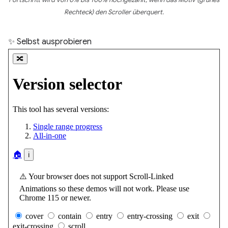
Fortschritt wird von 0% bis 100% hochgezählt, wenn das Motiv (grünes
Rechteck) den Scroller überquert.
✨ Selbst ausprobieren