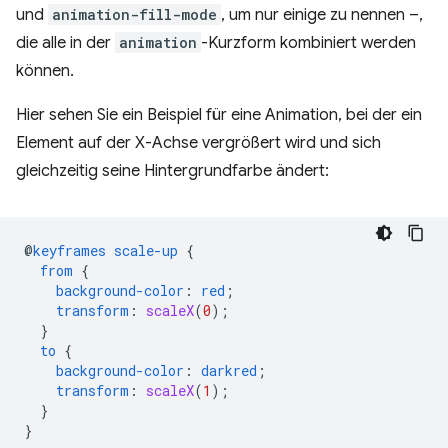
und
animation-fill-mode
, um nur einige zu nennen –,
die alle in der
animation
-Kurzform kombiniert werden
können.
Hier sehen Sie ein Beispiel für eine Animation, bei der ein
Element auf der X-Achse vergrößert wird und sich
gleichzeitig seine Hintergrundfarbe ändert:
@
keyframes
scale-up
{
from
{
background-color
:
red
;
transform
:
scaleX
(
0
);
}
to
{
background-color
:
darkred
;
transform
:
scaleX
(
1
);
}
}