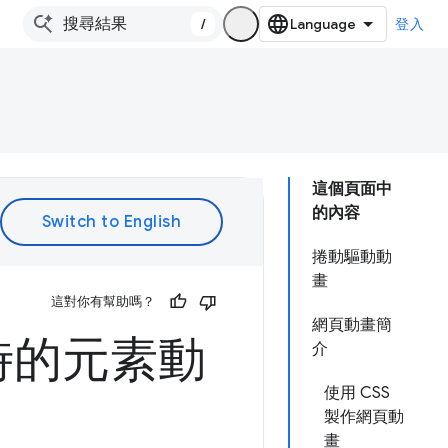
/
登入
這個頁面中
的內容
捲動驅動動
畫
這對你有幫助嗎？
網頁動畫簡
時的元素動
介
使用 CSS
製作網頁動
畫