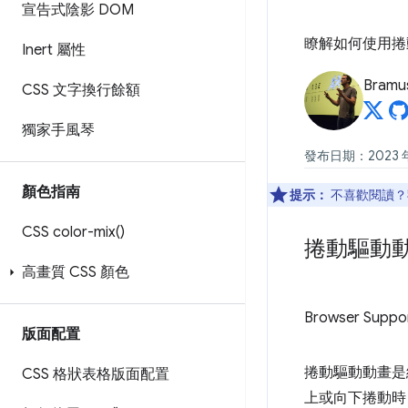
宣告式陰影 DOM
瞭解如何使用捲
Inert 屬性
Bramu
CSS 文字換行餘額
獨家手風琴
發布日期：2023 年 
顏色指南
提示：
不喜歡閱讀？
CSS
color-mix(
)
捲動驅動
高畫質 CSS 顏色
Browser Suppo
版面配置
捲動驅動動畫是
CSS 格狀表格版面配置
上或向下捲動時