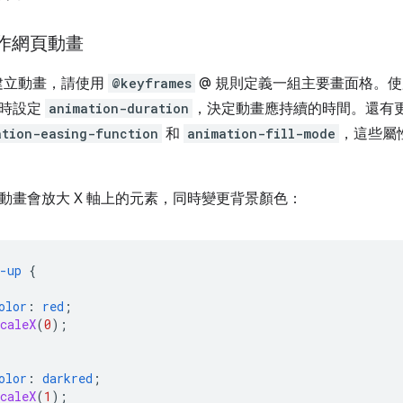
製作網頁動畫
中建立動畫，請使用
@keyframes
@ 規則定義一組主要畫面格。
同時設定
animation-duration
，決定動畫應持續的時間。還有
ation-easing-function
和
animation-fill-mode
，這些屬
動畫會放大 X 軸上的元素，同時變更背景顏色：
-up
{
olor
:
red
;
caleX
(
0
);
olor
:
darkred
;
caleX
(
1
);