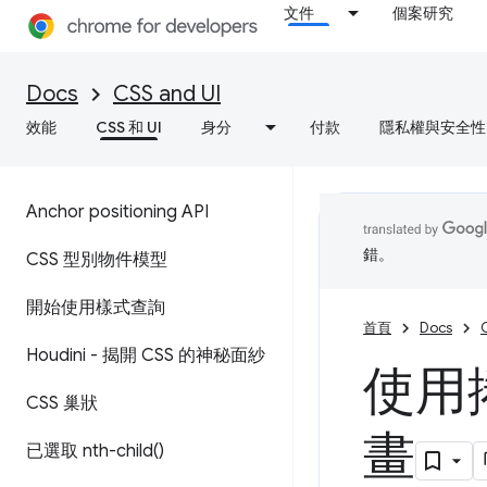
文件
個案研究
Docs
CSS and UI
效能
CSS 和 UI
身分
付款
隱私權與安全性
Anchor positioning API
錯。
CSS 型別物件模型
開始使用樣式查詢
首頁
Docs
Houdini - 揭開 CSS 的神秘面紗
使用
CSS 巢狀
畫
已選取
nth-child(
)