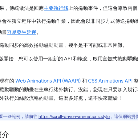
果，傳統做法是回應
主要執行緒
上的捲動事件，但這會導致兩個
器會在獨立程序中執行捲動作業，因此會以非同步方式傳送捲動
動畫
容易發生延遲
。
捲動同步的高效捲動驅動動畫，幾乎是不可能或非常困難。
 115 版開始，您可以使用一組新的 API 和概念，啟用宣告式捲
與現有的
Web Animations API (WAAPI)
和
CSS Animations API
整
捲動驅動的動畫在主執行緒外執行。沒錯，您現在只要加入幾行
外執行如絲般流暢的動畫。這麼多好處，還不快來體驗！
看一些範例，請前往
https://scroll-driven-animations.style
，這個網站提
簡介