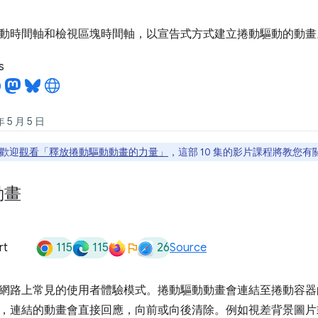
動時間軸和檢視區塊時間軸，以宣告式方式建立捲動驅動的動畫
s
5 月 5 日
歡迎
觀看「釋放捲動驅動動畫的力量」
，這部 10 集的影片課程將教您
動畫
115
115
26
rt
Source
網路上常見的使用者體驗模式。捲動驅動動畫會連結至捲動容器
，連結的動畫會直接回應，向前或向後清除。例如視差背景圖片