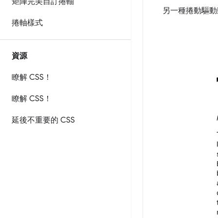
矩陣完美自訂捲軸
另一種捲動驅動
捲軸樣式
資源
瞭解 CSS！
瞭解 CSS！
延後不重要的 CSS