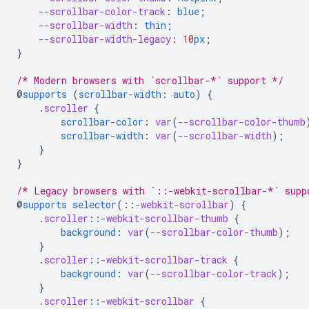
--scrollbar-color-track
:
blue
;
--scrollbar-width
:
thin
;
--scrollbar-width-legacy
:
10
px
;
}
/* Modern browsers with `scrollbar-*` support */
@
supports
(
scrollbar-width
:
auto
)
{
.
scroller
{
scrollbar-color
:
var
(
--scrollbar-color-thumb
scrollbar-width
:
var
(
--scrollbar-width
);
}
}
/* Legacy browsers with `::-webkit-scrollbar-*` supp
@
supports
selector
(
::
-webkit-scrollbar
)
{
.
scroller
::
-webkit-scrollbar-thumb
{
background
:
var
(
--scrollbar-color-thumb
);
}
.
scroller
::
-webkit-scrollbar-track
{
background
:
var
(
--scrollbar-color-track
);
}
.
scroller
::
-webkit-scrollbar
{