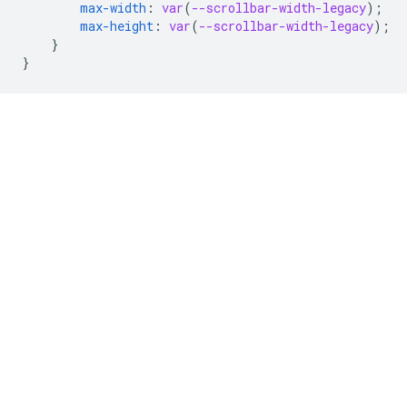
max-width
:
var
(
--scrollbar-width-legacy
);
max-height
:
var
(
--scrollbar-width-legacy
);
}
}