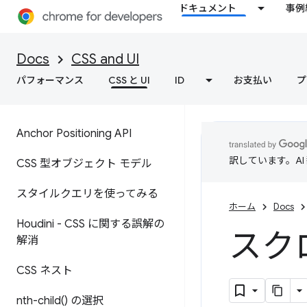
ドキュメント
事例
Docs
CSS and UI
パフォーマンス
CSS と UI
ID
お支払い
プ
Anchor Positioning API
訳しています。A
CSS 型オブジェクト モデル
スタイルクエリを使ってみる
ホーム
Docs
Houdini - CSS に関する誤解の
スク
解消
CSS ネスト
nth-child(
) の選択