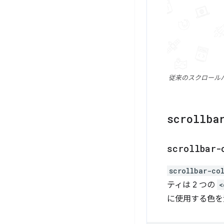
従来のスクロール
scrollba
scrollbar-
scrollbar-co
ティは 2 つの
<
に使用する色を