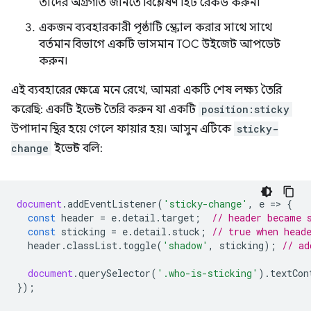
তাদের অগ্রগতি জানতে বিশ্লেষণ হিট রেকর্ড করুন।
একজন ব্যবহারকারী পৃষ্ঠাটি স্ক্রোল করার সাথে সাথে
বর্তমান বিভাগে একটি ভাসমান TOC উইজেট আপডেট
করুন।
এই ব্যবহারের ক্ষেত্রে মনে রেখে, আমরা একটি শেষ লক্ষ্য তৈরি
করেছি: একটি ইভেন্ট তৈরি করুন যা একটি
position:sticky
উপাদান স্থির হয়ে গেলে ফায়ার হয়। আসুন এটিকে
sticky-
change
ইভেন্ট বলি:
document
.
addEventListener
(
'sticky-change'
,
e
=
>
{
const
header
=
e
.
detail
.
target
;
// header became 
const
sticking
=
e
.
detail
.
stuck
;
// true when head
header
.
classList
.
toggle
(
'shadow'
,
sticking
);
// ad
document
.
querySelector
(
'.who-is-sticking'
).
textCon
});