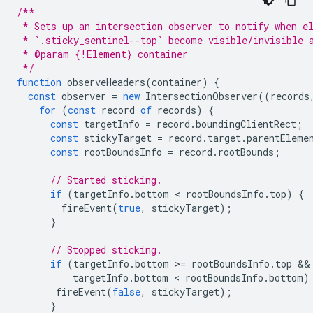
/**
 * Sets up an intersection observer to notify when e
 * `.sticky_sentinel--top` become visible/invisible 
 * @param {!Element} container
 */
function
observeHeaders
(
container
)
{
const
observer
=
new
IntersectionObserver
((
records
for
(
const
record
of
records
)
{
const
targetInfo
=
record
.
boundingClientRect
;
const
stickyTarget
=
record
.
target
.
parentEleme
const
rootBoundsInfo
=
record
.
rootBounds
;
// Started sticking.
if
(
targetInfo
.
bottom
 < 
rootBoundsInfo
.
top
)
{
fireEvent
(
true
,
stickyTarget
);
}
// Stopped sticking.
if
(
targetInfo
.
bottom
>
=
rootBoundsInfo
.
top
targetInfo
.
bottom
 < 
rootBoundsInfo
.
bottom
)
fireEvent
(
false
,
stickyTarget
);
}