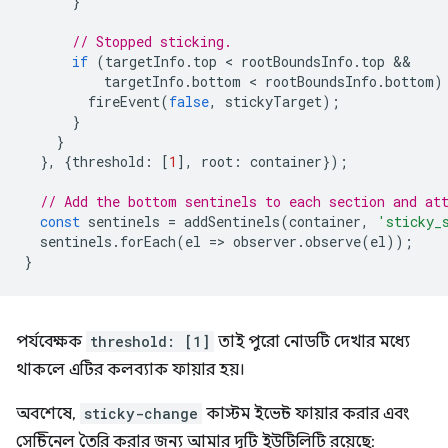
}
// Stopped sticking.
if
(
targetInfo
.
top
 < 
rootBoundsInfo
.
top
targetInfo
.
bottom
 < 
rootBoundsInfo
.
bottom
)
fireEvent
(
false
,
stickyTarget
);
}
}
},
{
threshold
:
[
1
],
root
:
container
});
// Add the bottom sentinels to each section and at
const
sentinels
=
addSentinels
(
container
,
'sticky_
sentinels
.
forEach
(
el
=
>
observer
.
observe
(
el
));
}
পর্যবেক্ষক
threshold: [1]
তাই পুরো নোডটি দেখার মধ্যে
থাকলে এটির কলব্যাক ফায়ার হয়।
অবশেষে,
sticky-change
কাস্টম ইভেন্ট ফায়ার করার এবং
সেন্টিনেল তৈরি করার জন্য আমার দুটি ইউটিলিটি রয়েছে: