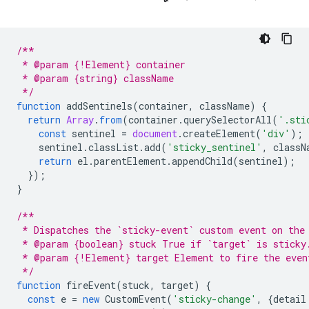
/**
 * @param {!Element} container
 * @param {string} className
 */
function
addSentinels
(
container
,
className
)
{
return
Array
.
from
(
container
.
querySelectorAll
(
'.sti
const
sentinel
=
document
.
createElement
(
'div'
);
sentinel
.
classList
.
add
(
'sticky_sentinel'
,
classN
return
el
.
parentElement
.
appendChild
(
sentinel
);
});
}
/**
 * Dispatches the `sticky-event` custom event on the
 * @param {boolean} stuck True if `target` is sticky
 * @param {!Element} target Element to fire the even
 */
function
fireEvent
(
stuck
,
target
)
{
const
e
=
new
CustomEvent
(
'sticky-change'
,
{
detail