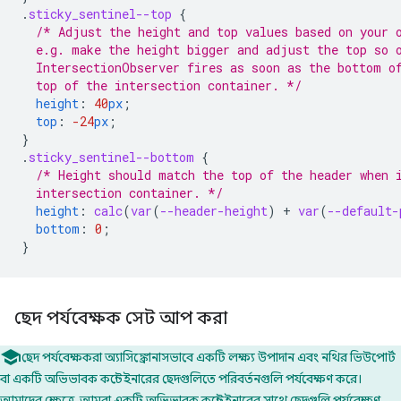
.
sticky_sentinel--top
{
/* Adjust the height and top values based on your 
  e.g. make the height bigger and adjust the top so 
  IntersectionObserver fires as soon as the bottom o
  top of the intersection container. */
height
:
40
px
;
top
:
-24
px
;
}
.
sticky_sentinel--bottom
{
/* Height should match the top of the header when 
  intersection container. */
height
:
calc
(
var
(
--header-height
)
+
var
(
--default-
bottom
:
0
;
}
ছেদ পর্যবেক্ষক সেট আপ করা
ছেদ পর্যবেক্ষকরা অ্যাসিঙ্ক্রোনাসভাবে একটি লক্ষ্য উপাদান এবং নথির ভিউপোর্ট
বা একটি অভিভাবক কন্টেইনারের ছেদগুলিতে পরিবর্তনগুলি পর্যবেক্ষণ করে।
আমাদের ক্ষেত্রে, আমরা একটি অভিভাবক কন্টেইনারের সাথে ছেদগুলি পর্যবেক্ষণ