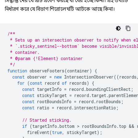
সিদ্ধান্ত নেয় যে এটি প্রবেশ করছে বা বের হচ্ছে কিনা। এই তথ্যটি
নির্ধারণ করে যে বিভাগ শিরোলেখটি আটকে আছে কিনা।
/**
 * Sets up an intersection observer to notify when e
 * `.sticky_sentinel--bottom` become visible/invisib
 * container.
 * @param {!Element} container
 */
function
observeFooters
(
container
)
{
const
observer
=
new
IntersectionObserver
((
records
for
(
const
record
of
records
)
{
const
targetInfo
=
record
.
boundingClientRect
;
const
stickyTarget
=
record
.
target
.
parentEleme
const
rootBoundsInfo
=
record
.
rootBounds
;
const
ratio
=
record
.
intersectionRatio
;
// Started sticking.
if
(
targetInfo
.
bottom
 > 
rootBoundsInfo
.
top
 && 
fireEvent
(
true
,
stickyTarget
);