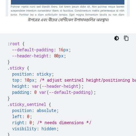
উপরের এবং নীচের সেন্টিনেল উপাদানগুলির অবস্থান।
:
root
{
--default-padding
:
16
px
;
--header-height
:
80
px
;
}
.
sticky
{
position
:
sticky
;
top
:
10
px
;
/* adjust sentinel height/positioning b
height
:
var
(
--header-height
);
padding
:
0
var
(
--default-padding
);
}
.
sticky_sentinel
{
position
:
absolute
;
left
:
0
;
right
:
0
;
/* needs dimensions */
visibility
:
hidden
;
}