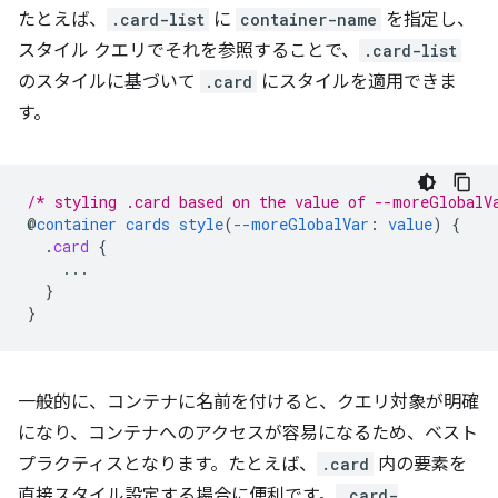
たとえば、
.card-list
に
container-name
を指定し、
スタイル クエリでそれを参照することで、
.card-list
のスタイルに基づいて
.card
にスタイルを適用できま
す。
/* styling .card based on the value of --moreGlobalV
@
container
cards
style
(
--moreGlobalVar
:
value
)
{
.
card
{
...
}
}
一般的に、コンテナに名前を付けると、クエリ対象が明確
になり、コンテナへのアクセスが容易になるため、ベスト
プラクティスとなります。たとえば、
.card
内の要素を
直接スタイル設定する場合に便利です。
.card-