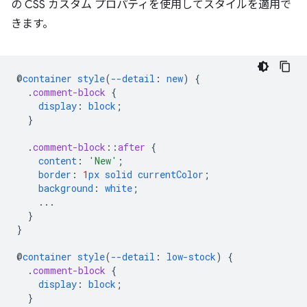
の CSS カスタム プロパティを使用してスタイルを適用で
きます。
@
container
style
(
--detail
:
new
)
{
.
comment-block
{
display
:
block
;
}
.
comment-block
::
after
{
content
:
'New'
;
border
:
1
px
solid
currentColor
;
background
:
white
;
...
}
}
@
container
style
(
--detail
:
low-stock
)
{
.
comment-block
{
display
:
block
;
}