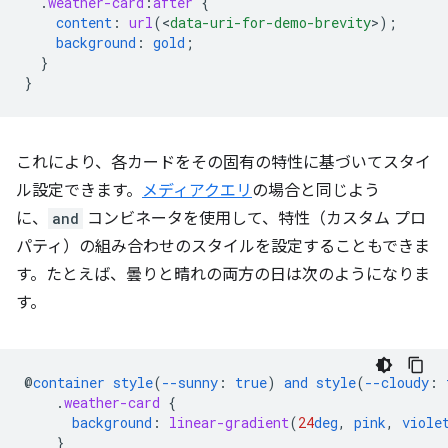
.
weather-card
:
after
{
content
:
url
(
<
data-uri-for-demo-brevity
>
);
background
:
gold
;
}
}
これにより、各カードをその固有の特性に基づいてスタイ
ル設定できます。
メディアクエリ
の場合と同じよう
に、
and
コンビネータを使用して、特性（カスタム プロ
パティ）の組み合わせのスタイルを設定することもできま
す。たとえば、曇りと晴れの両方の日は次のようになりま
す。
@
container
style
(
--sunny
:
true
)
and
style
(
--cloudy
:
.
weather-card
{
background
:
linear-gradient
(
24
deg
,
pink
,
viole
}