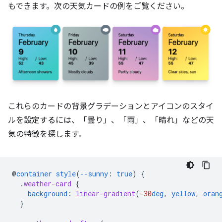
もできます。次の天気カードの例をご覧ください。
これらのカードの背景グラデーションとアイコンのスタイ
ルを設定するには、「曇り」、「雨」、「晴れ」などの天
気の特徴を探します。
@
container
style
(
--sunny
:
true
)
{
.
weather-card
{
background
:
linear-gradient
(
-30
deg
,
yellow
,
oran
}