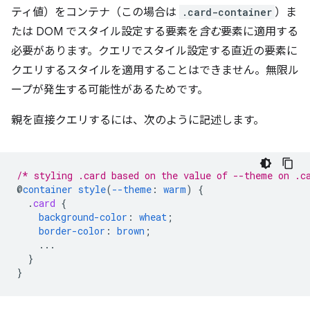
ティ値）をコンテナ（この場合は
.card-container
）ま
たは DOM でスタイル設定する要素を
含む
要素に適用する
必要があります。クエリでスタイル設定する直近の要素に
クエリするスタイルを適用することはできません。無限ル
ープが発生する可能性があるためです。
親を直接クエリするには、次のように記述します。
/* styling .card based on the value of --theme on .c
@
container
style
(
--theme
:
warm
)
{
.
card
{
background-color
:
wheat
;
border-color
:
brown
;
...
}
}