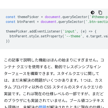
const
themePicker
=
document
.
querySelector
(
'#theme-p
const
btnParent
=
document
.
querySelector
(
'.btn-secti
themePicker
.
addEventListener
(
'input'
,
(
e
)
=
>
{
btnParent
.
style
.
setProperty
(
'--theme'
,
e
.
target
.
va
})
この記事で説明した機能はほんの始まりにすぎません。コ
ンテナ クエリを使用すると、動的でレスポンシブなイン
ターフェースを構築できます。スタイルクエリに関して
は、まだ未解決の問題がいくつかあります。1 つは、カス
タム プロパティ以外の CSS スタイルのスタイルクエリの
実装です。これは現在の仕様レベルの一部ですが、まだど
のブラウザにも実装されていません。ブール値コンテキス
ト評価は、未解決の
問題
が解決されたときに現在の仕様レ