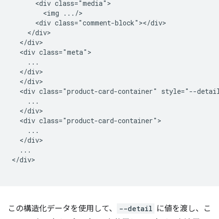
      <div class="media">

        <img .../>

      <div class="comment-block"></div>

    </div>

  </div>

  <div class="meta">

    ...

  </div>

  </div>

  <div class="product-card-container" style="--detail
    ...

  </div>

  <div class="product-card-container">

    ...

  </div>

  ...

</div>

この構造化データを使用して、
--detail
に値を渡し、こ