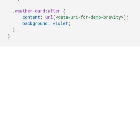
.
weather-card
:
after
{
content
:
url
(
<
data-uri-for-demo-brevity
>
);
background
:
violet
;
}
}