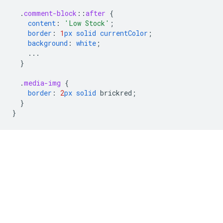
.
comment-block
::
after
{
content
:
'Low Stock'
;
border
:
1
px
solid
currentColor
;
background
:
white
;
...
}
.
media-img
{
border
:
2
px
solid
brickred
;
}
}