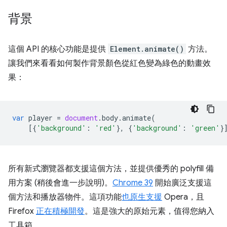
背景
這個 API 的核心功能是提供
Element.animate()
方法。
讓我們來看看如何製作背景顏色從紅色變為綠色的動畫效
果：
var
player
=
document
.
body
.
animate
(
[{
'background'
:
'red'
},
{
'background'
:
'green'
}
所有新式瀏覽器都支援這個方法，並提供優秀的 polyfill 備
用方案 (稍後會進一步說明)。
Chrome 39
開始廣泛支援這
個方法和播放器物件。這項功能
也原生支援
Opera，且
Firefox
正在積極開發
。這是強大的原始元素，值得您納入
工具箱。