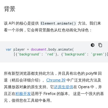
背景
该 API 的核心是提供
Element.animate()
方法。我们来
看一个示例，它会将背景颜色从红色动画化为绿色：
var
player
=
document
.
body
.
animate
(
[{
'background'
:
'red'
},
{
'background'
:
'green'
}
所有新型浏览器都支持此方法，并且具有出色的 polyfill 回
退（稍后会详细介绍）。
Chrome 39
中广泛支持此方法及
其播放器对象的原生支持。它
还原生提供
在 Opera 中，并
且正在
积极开发
适用于 Firefox 的版本。 这是一个强大的基
元，值得您在工具箱中备用。