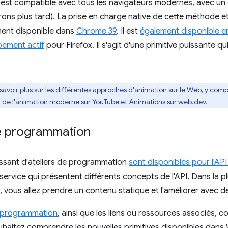
st compatible avec tous les navigateurs modernes, avec un e
rons plus tard). La prise en charge native de cette méthode et
ent disponible dans
Chrome 39
. Il est
également disponible e
ement actif
pour Firefox. Il s'agit d'une primitive puissante q
 savoir plus sur les différentes approches d'animation sur le Web, y com
 de l'animation moderne sur YouTube
et
Animations sur web.dev
.
de programmation
ssant d'ateliers de programmation
sont disponibles pour l'A
-service qui présentent différents concepts de l'API. Dans la p
vous allez prendre un contenu statique et l'améliorer avec de
e programmation
, ainsi que les liens ou ressources associés, c
ouhaitez comprendre les nouvelles primitives disponibles dan