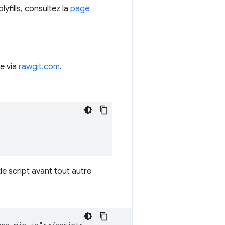
yfills, consultez la
page
ue via
rawgit.com
.
de script avant tout autre