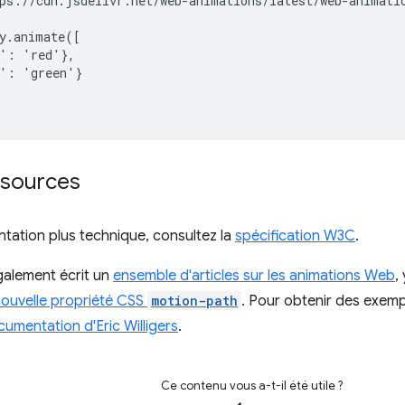
ps://cdn.jsdelivr.net/web-animations/latest/web-animatio
y.animate([

': 'red'},

': 'green'}

ssources
tation plus technique, consultez la
spécification W3C
.
galement écrit un
ensemble d'articles sur les animations Web
,
ouvelle propriété CSS
motion-path
. Pour obtenir des exemp
umentation d'Eric Willigers
.
Ce contenu vous a-t-il été utile ?