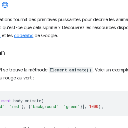
tions fournit des primitives puissantes pour décrire les anima
s qu'est-ce que cela signifie ? Découvrez les ressources dispo
s
et les
codelabs
de Google.
an
PI se trouve la méthode
Element.animate()
. Voici un exempl
u rouge au vert :
ument
.
body
.
animate
(
d'
:
'red'
},
{
'background'
:
'green'
}],
1000
);