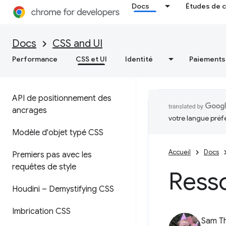
Docs
Études de 
Docs
CSS and UI
Performance
CSS et UI
Identité
Paiements
API de positionnement des
ancrages
votre langue préf
Modèle d'objet typé CSS
Accueil
Docs
Premiers pas avec les
requêtes de style
Ress
Houdini – Demystifying CSS
Imbrication CSS
Sam T