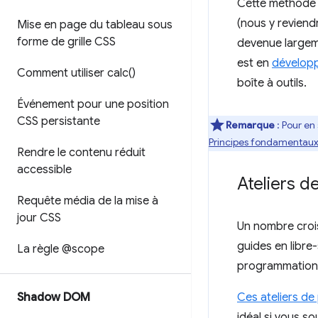
Cette méthode e
(nous y reviend
Mise en page du tableau sous
forme de grille CSS
devenue largem
est en
développ
Comment utiliser
calc(
)
boîte à outils.
Événement pour une position
CSS persistante
Remarque
: Pour en
Principes fondamentaux
Rendre le contenu réduit
accessible
Ateliers 
Requête média de la mise à
jour CSS
Un nombre croi
guides en libre
La règle @scope
programmation, 
Shadow DOM
Ces ateliers d
idéal si vous s