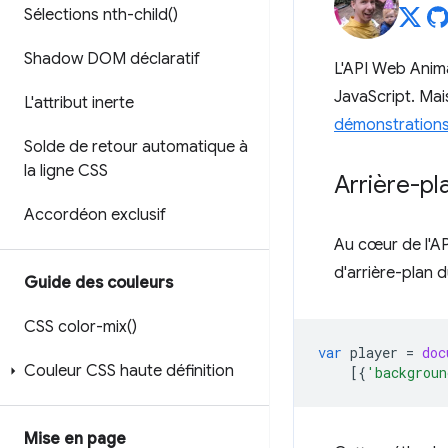
Sélections
nth-child(
)
Shadow DOM déclaratif
L'API Web Anima
JavaScript. Mai
L'attribut inerte
démonstration
Solde de retour automatique à
la ligne CSS
Arrière-pl
Accordéon exclusif
Au cœur de l'A
d'arrière-plan d
Guide des couleurs
CSS
color-mix(
)
var
player
=
doc
Couleur CSS haute définition
[{
'backgroun
Mise en page