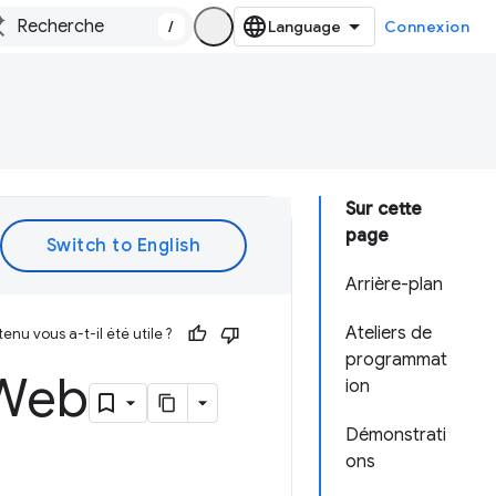
/
Connexion
Sur cette
page
Arrière-plan
Ateliers de
enu vous a-t-il été utile ?
programmat
 Web
ion
Démonstrati
ons