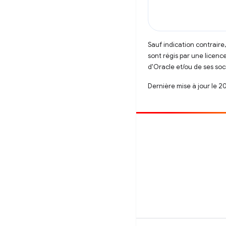
Sauf indication contraire
sont régis par une licenc
d'Oracle et/ou de ses soci
Dernière mise à jour le 2
Contribuer
Signaler un bug
Afficher les questions en suspens