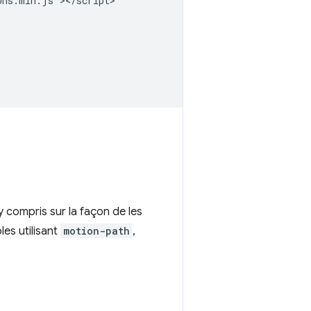
ns.min.js"></script>

 y compris sur la façon de les
les utilisant
motion-path
,