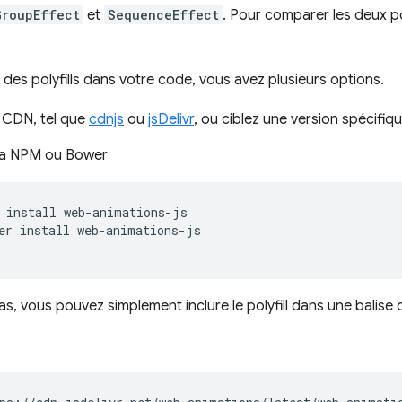
GroupEffect
et
SequenceEffect
. Pour comparer les deux pol
un des polyfills dans votre code, vous avez plusieurs options.
n CDN, tel que
cdnjs
ou
jsDelivr
, ou ciblez une version spécifiq
 via NPM ou Bower
install
er
install
as, vous pouvez simplement inclure le polyfill dans une balise 