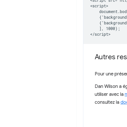
<script src="htt
<script>

    document.bod
    {'background
    {'background
    ], 1000);

Autres re
Pour une présen
Dan Wilson a é
utiliser avec la
n
consultez la
doc