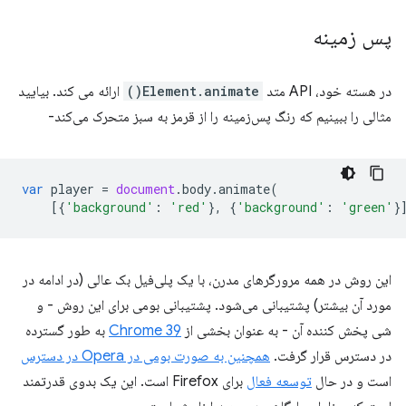
پس زمینه
در هسته خود، API متد
Element.animate()
ارائه می کند. بیایید
مثالی را ببینیم که رنگ پس‌زمینه را از قرمز به سبز متحرک می‌کند-
var
player
=
document
.
body
.
animate
(
[{
'background'
:
'red'
},
{
'background'
:
'green'
}
این روش در همه مرورگرهای مدرن، با یک پلی‌فیل بک عالی (در ادامه در
مورد آن بیشتر) پشتیبانی می‌شود. پشتیبانی بومی برای این روش - و
شی پخش کننده آن - به عنوان بخشی از
Chrome 39
به طور گسترده
در دسترس قرار گرفت.
همچنین به صورت بومی در Opera در دسترس
است و در حال
توسعه فعال
برای Firefox است. این یک بدوی قدرتمند