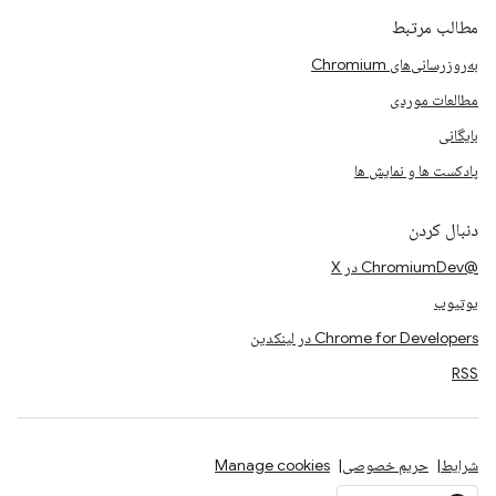
مطالب مرتبط
به‌روزرسانی‌های Chromium
مطالعات موردی
بایگانی
پادکست ها و نمایش ها
دنبال کردن
@ChromiumDev در X
یوتیوب
Chrome for Developers در لینکدین
RSS
شرایط
حریم خصوصی
Manage cookies