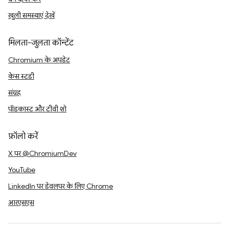
खुली समस्याएं देखें
मिलता-जुलता कॉन्टेंट
Chromium के अपडेट
केस स्टडी
संग्रह
पॉडकास्ट और टीवी शो
फ़ॉलो करें
X पर @ChromiumDev
YouTube
LinkedIn पर डेवलपर के लिए Chrome
आरएसएस