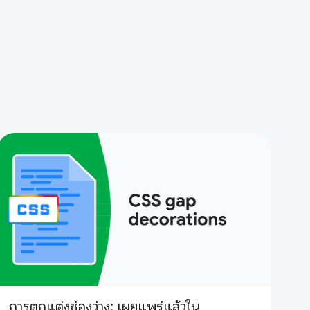
การตกแต่งช่องว่าง: เผยแพร่แล้วใน