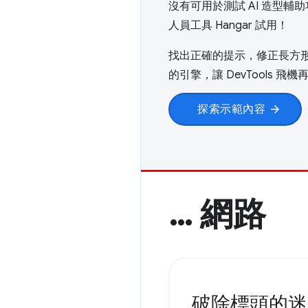
沒有可用於測試 AI 造型
人員工具 Hangar 試用！
找出正確的提示，修正長方
的引擎，讓 DevTools 飛
探索示範內容
arrow_forward
… 網路
破除標頭的迷