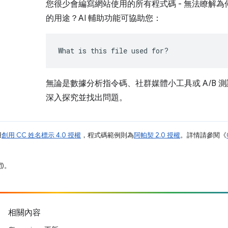
您很少會編寫網站使用的所有程式碼 - 無法瞭解
的用途？AI 輔助功能可協助您：
What is this file used for?
無論是數據分析指令碼、社群媒體小工具或 A/B 測
深入探究並找出問題。
用
創用 CC 姓名標示 4.0 授權
，程式碼範例則為
阿帕契 2.0 授權
。詳情請參閱《
間)。
相關內容