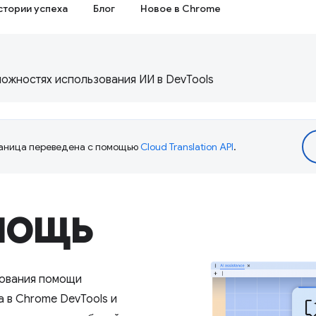
стории успеха
Блог
Новое в Chrome
можностях использования ИИ в DevTools
аница переведена с помощью
Cloud Translation API
.
мощь
зования помощи
а в Chrome DevTools и