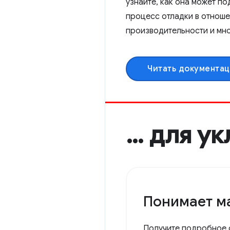
узнайте, как она может п
процесс отладки в отноше
производительности и мно
Читать документа
… для у
Понимает м
Получите подробное 