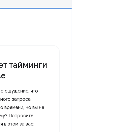
ет тайминги
ве
ло ощущение, что
ного запроса
о времени, но вы не
ему? Попросите
 в этом за вас: