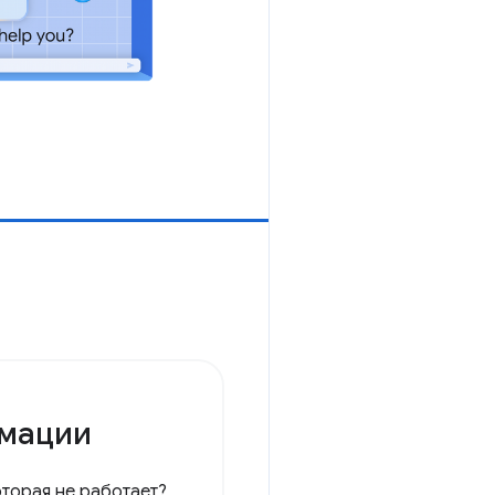
имации
оторая не работает?