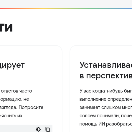
ети
ирует
Устанавлива
в перспекти
 ответов часто
У вас когда-нибудь бы
формацию, не
выполнение определен
взгляда. Попросите
занимает слишком мног
яснить их:
совсем понимали, поч
помощь ИИ разобраться