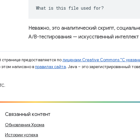
What is this file used for?
Неважно, это аналитический скрипт, социаль
A/B-тестирования — искусственный интеллект 
ой странице предоставляется по
лицензии Creative Commons "С указани
б этом написано в
правилах сайта
. Java – это зарегистрированный тов
TC.
Связанный контент
Обновления Хрома
Истории успеха