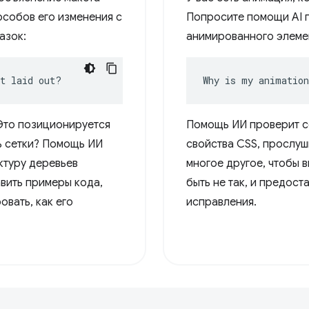
особов его изменения с
Попросите помощи AI 
азок:
анимированного элеме
nt laid out?
Why is my animation
Это позиционируется
Помощь ИИ проверит 
ь сетки? Помощь ИИ
свойства CSS, прослуш
ктуру деревьев
многое другое, чтобы в
вить примеры кода,
быть не так, и предост
вать, как его
исправления.