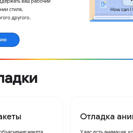
оддержать ваш рабочий
нии стиля,
гого другого.
цию
кладки
акеты
Отладка ан
объяснение макета
У вас есть анимация, к