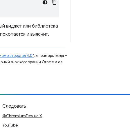
ный виджет или библиотека
покопается и выяснит.
ем авторства 4.0"
, а примеры кода –
арный знак корпорации Oracle и ее
Следовать
@ChromiumDev на X
YouTube