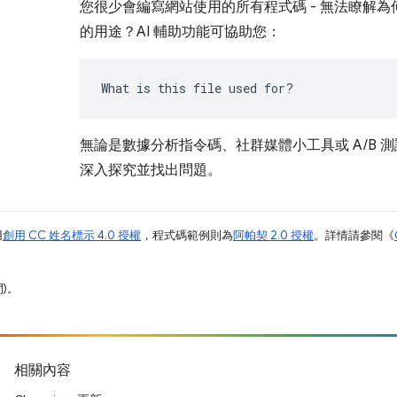
您很少會編寫網站使用的所有程式碼 - 無法瞭解
的用途？AI 輔助功能可協助您：
What is this file used for?
無論是數據分析指令碼、社群媒體小工具或 A/B 測
深入探究並找出問題。
用
創用 CC 姓名標示 4.0 授權
，程式碼範例則為
阿帕契 2.0 授權
。詳情請參閱《
間)。
相關內容