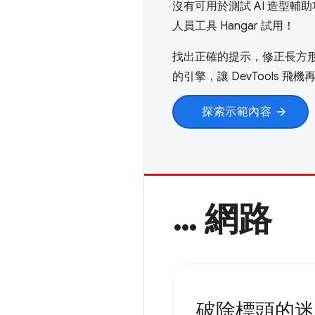
沒有可用於測試 AI 造型
人員工具 Hangar 試用！
找出正確的提示，修正長方
的引擎，讓 DevTools 飛
探索示範內容
arrow_forward
… 網路
破除標頭的迷