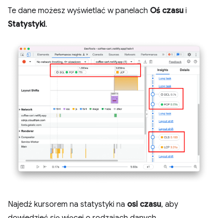
Te dane możesz wyświetlać w panelach
Oś czasu
i
Statystyki
.
Najedź kursorem na statystyki na
osi czasu
, aby
dowiedzieć się więcej o rodzajach danych.