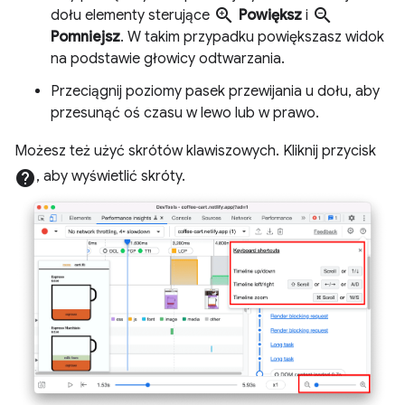
zoom_in
zoom_out
dołu elementy sterujące
Powiększ
i
Pomniejsz
. W takim przypadku powiększasz widok
na podstawie głowicy odtwarzania.
Przeciągnij poziomy pasek przewijania u dołu, aby
przesunąć oś czasu w lewo lub w prawo.
Możesz też użyć skrótów klawiszowych. Kliknij przycisk
help
, aby wyświetlić skróty.