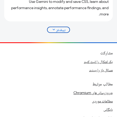
Use Gemini to modify and save CSS, learn about
performance insights, annotate performance findings, and
more.
expand_more
بیشتر
مشارکت
یک اشکال را ثبت کنید
مسائل باز را ببینید
مطالب مرتبط
به‌روزرسانی‌های Chromium
مطالعات موردی
بایگانی