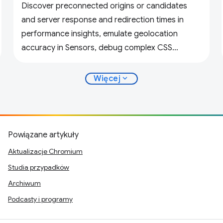
Discover preconnected origins or candidates
and server response and redirection times in
performance insights, emulate geolocation
accuracy in Sensors, debug complex CSS
variables, and more.
expand_more
Więcej
Powiązane artykuły
Aktualizacje Chromium
Studia przypadków
Archiwum
Podcasty i programy