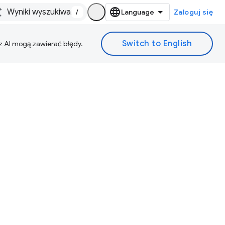
/
Zaloguj się
z AI mogą zawierać błędy.