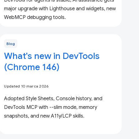
DevTools for agents is stable, AI assistance gets
major upgrade with Lighthouse and widgets, new
WebMCP debugging tools.
Blog
What's new in DevTools
(Chrome 146)
Updated 10 marca 2026
Adopted Style Sheets, Console history, and
DevTools MCP with --slim mode, memory
snapshots, and new A11y/LCP skills.