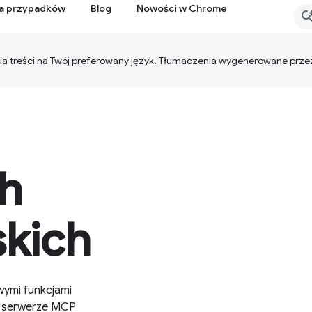
ia przypadków
Blog
Nowości w Chrome
ia treści na Twój preferowany język. Tłumaczenia wygenerowane prze
h
kich
wymi funkcjami
a serwerze MCP