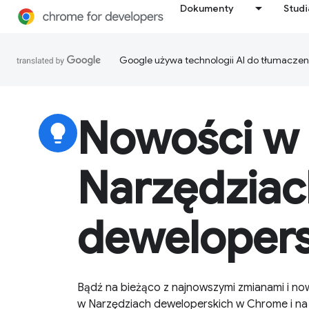
Dokumenty
Stud
Google używa technologii AI do tłumaczen
Nowości w
lightbulb
Narzędziac
dewelopers
Bądź na bieżąco z najnowszymi zmianami i no
w Narzędziach deweloperskich w Chrome i n