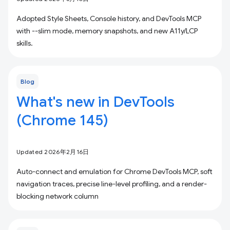
Adopted Style Sheets, Console history, and DevTools MCP
with --slim mode, memory snapshots, and new A11y/LCP
skills.
Blog
What's new in DevTools
(Chrome 145)
Updated 2026年2月16日
Auto-connect and emulation for Chrome DevTools MCP, soft
navigation traces, precise line-level profiling, and a render-
blocking network column