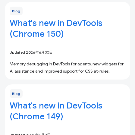
Blog
What's new in DevTools
(Chrome 150)
Updated 2026年6月30日
Memory debugging in DevTools for agents, new widgets for
AI assistance and improved support for CSS at-rules.
Blog
What's new in DevTools
(Chrome 149)
Updated 2026年6月2日