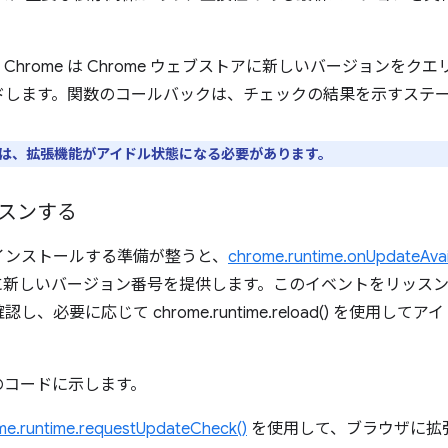
hrome は Chrome ウェブストアに新しいバージョンをク
ドします。関数のコールバックは、チェックの結果を示すステ
は、拡張機能がアイドル状態になる必要があります。
スンする
インストールする準備が整うと、
chrome.runtime.onUpdateAvai
に新しいバージョン番号を提供します。このイベントをリッス
、必要に応じて chrome.runtime.reload() を使用し
。
のコードに示します。
me.runtime.requestUpdateCheck()
を使用して、ブラウザに拡