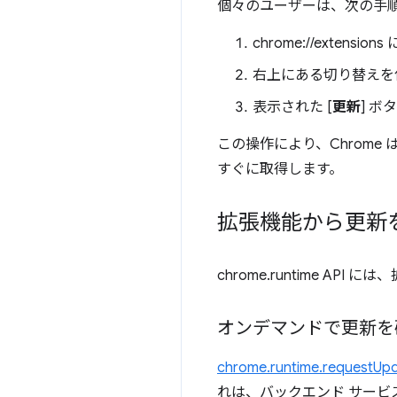
個々のユーザーは、次の手
chrome://extensi
右上にある切り替えを
表示された [
更新
] 
この操作により、Chrome
すぐに取得します。
拡張機能から更新
chrome.runtime 
オンデマンドで更新を
chrome.runtime.requestUp
れは、バックエンド サー