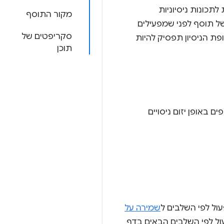
תכונות ניסיוניות
מקור התוסף
ש בהן כדי לבדוק התנהגות של פלטפורמה או ממשק API חדש של תוסף לפני שמפעילים
סקריפטים של
פת הניסיון תפסיק להיות
תוכן
Chr. בדרך כלל, אנחנו משתפים באופן יזום ניסויים
ול לפי השלבים ל
שמירה על
 בחנות האינטרנט של Chrome, תוכלו לפעול לפי השלבים הבאים בדף