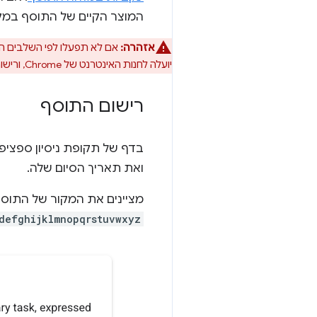
המוצר הקיים של התוסף במקו
אזהרה:
אם לא תפעלו לפי השלבים הא
יועלה לחנות האינטרנט של Chrome, ורישום הגרסת הניסיון המקורית לא יהיה בתוקף יותר.
רישום התוסף
בדף של תקופת ניסיון ספציפי
ואת תאריך הסיום שלה.
מציינים את המקור של התוסף ל-Chrome בשדה 'מקור אינטרנט',
defghijklmnopqrstuvwxyz