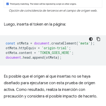
Opción de coincidencia de terceros en el campo de origen web.
Luego, inserta el token en la página:
const
otMeta
=
document
.
createElement
(
'meta'
);
otMeta
.
httpEquiv
=
'origin-trial'
;
otMeta
.
content
=
'TOKEN_GOES_HERE'
;
document
.
head
.
append
(
otMeta
);
Es posible que el origen al que insertas no se haya
diseñado para ejecutarse con esta prueba de origen
activa. Como resultado, realiza la inserción con
precaución y considera el posible impacto de hacerlo.