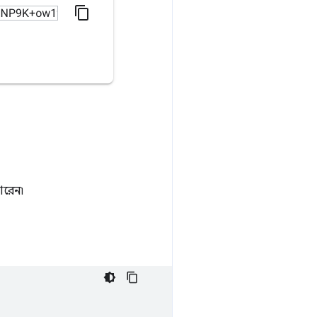
ারেন৷