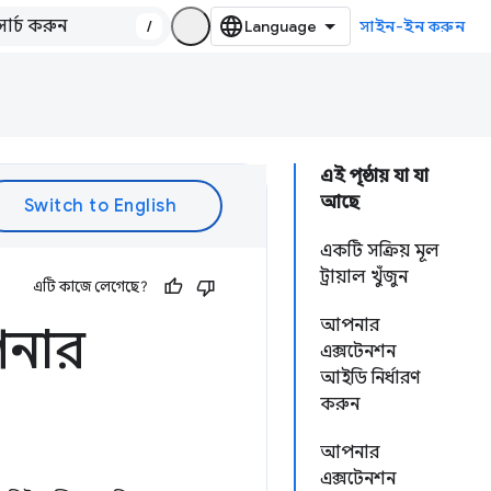
/
সাইন-ইন করুন
এই পৃষ্ঠায় যা যা
আছে
একটি সক্রিয় মূল
ট্রায়াল খুঁজুন
এটি কাজে লেগেছে?
আপনার
পনার
এক্সটেনশন
আইডি নির্ধারণ
করুন
আপনার
এক্সটেনশন