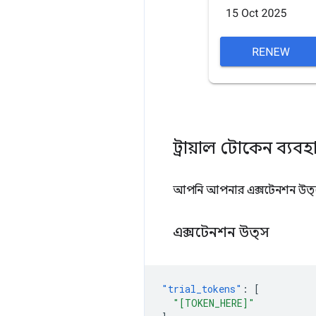
ট্রায়াল টোকেন ব্যব
আপনি আপনার এক্সটেনশন উত্সের জ
এক্সটেনশন উত্স
"trial_tokens"
:
[
"[TOKEN_HERE]"