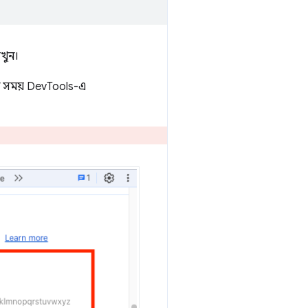
েখুন।
রার সময় DevTools-এ