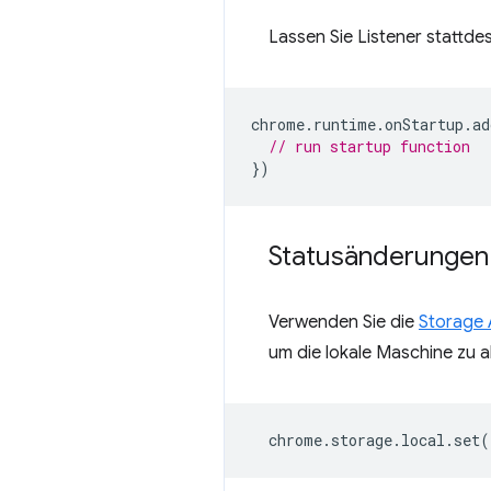
Lassen Sie Listener stattd
chrome
.
runtime
.
onStartup
.
ad
// run startup function
})
Statusänderungen 
Verwenden Sie die
Storage 
um die lokale Maschine zu ak
chrome
.
storage
.
local
.
set
(