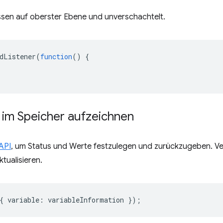
essen auf oberster Ebene und unverschachtelt.
dListener
(
function
()
{
im Speicher aufzeichnen
API
, um Status und Werte festzulegen und zurückzugeben. V
tualisieren.
{
variable
:
variableInformation
});