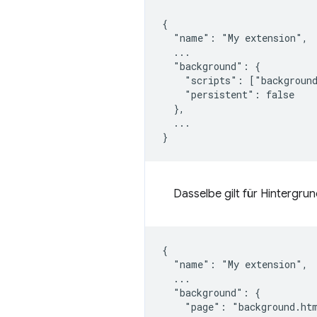
{

  "name": "My extension",

  ...

  "background": {

    "scripts": ["background
    "persistent": false

  },

  ...

Dasselbe gilt für Hintergrun
{

  "name": "My extension",

  ...

  "background": {

    "page": "background.htm