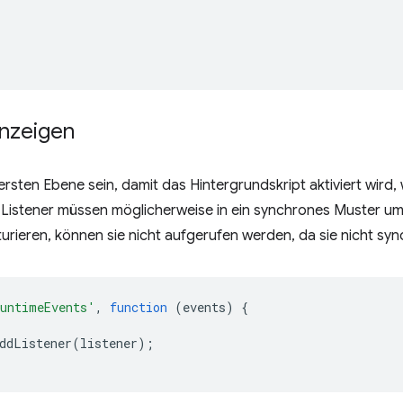
anzeigen
rsten Ebene sein, damit das Hintergrundskript aktiviert wird, 
te Listener müssen möglicherweise in ein synchrones Muster u
turieren, können sie nicht aufgerufen werden, da sie nicht syn
untimeEvents'
,
function
(
events
)
{
ddListener
(
listener
);