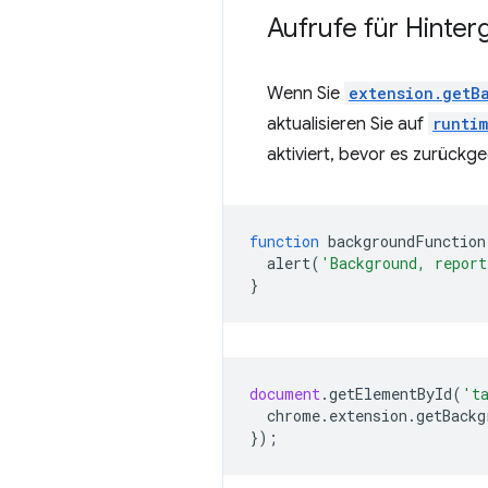
Aufrufe für Hinter
Wenn Sie
extension.getB
aktualisieren Sie auf
runti
aktiviert, bevor es zurückg
function
backgroundFunction
alert
(
'Background, report
}
document
.
getElementById
(
't
chrome
.
extension
.
getBackg
});