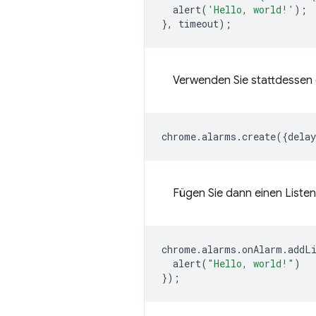
alert
(
'Hello, world!'
);
},
timeout
);
Verwenden Sie stattdessen
chrome
.
alarms
.
create
({
delay
Fügen Sie dann einen Listen
chrome
.
alarms
.
onAlarm
.
addL
alert
(
"Hello, world!"
)
});