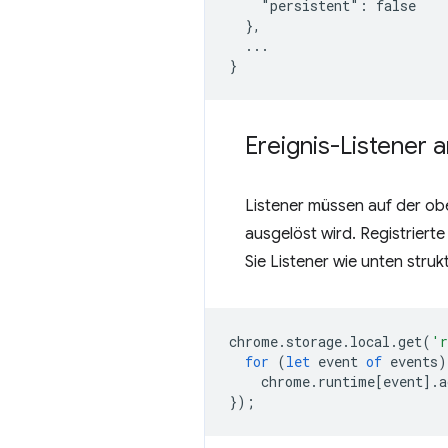
    "persistent": false

  },

  ...

Ereignis-Listener 
Listener müssen auf der obe
ausgelöst wird. Registrier
Sie Listener wie unten struk
chrome
.
storage
.
local
.
get
(
'r
for
(
let
event
of
events
)
chrome
.
runtime
[
event
].
a
});