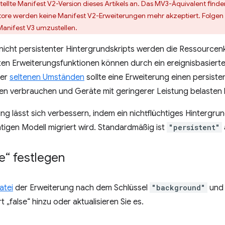
stellte Manifest V2-Version dieses Artikels an. Das MV3-Äquivalent finde
ore werden keine Manifest V2-Erweiterungen mehr akzeptiert. Folgen 
Manifest V3 umzustellen.
nicht persistenter Hintergrundskripts werden die Ressourcen
ten Erweiterungsfunktionen können durch ein ereignisbasierte
ter
seltenen Umständen
sollte eine Erweiterung einen persist
en verbrauchen und Geräte mit geringerer Leistung belasten
ung lässt sich verbessern, indem ein nichtflüchtiges Hintergru
htigen Modell migriert wird. Standardmäßig ist
"persistent"
se“ festlegen
atei
der Erweiterung nach dem Schlüssel
"background"
und 
„false“ hinzu oder aktualisieren Sie es.