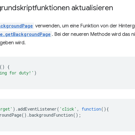
grundskriptfunktionen aktualisieren
ackgroundPage
verwenden, um eine Funktion von der Hinterg
me.getBackgroundPage
. Bei der neueren Methode wird das ni
egeben wird.
()
{
ing for duty!'
)
arget'
).
addEventListener
(
'click'
,
function
(){
roundPage
().
backgroundFunction
();