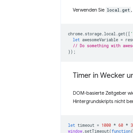
Verwenden Sie
local.get
chrome
.
storage
.
local
.
get
([
'
let
awesomeVariable
=
res
// Do something with awes
});
Timer in Wecker 
DOM-basierte Zeitgeber w
Hintergrundskripts nicht ber
let
timeout
=
1000
*
60
*
3
window
.
setTimeout
(
function