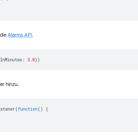
 die
Alarms API
.
InMinutes
:
3.0
})
er hinzu.
istener
(
function
()
{